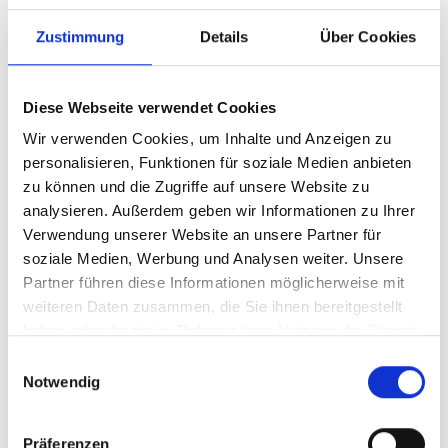
nationale Strategie für Klimawandel und
Zustimmung
Details
Über Cookies
Biodiversität im Fischerei- und
Aquakultursektor wurde gemeinsam mit
CONAPESCA in Angriff genommen.
Diese Webseite verwendet Cookies
Wir verwenden Cookies, um Inhalte und Anzeigen zu
Finanzierung erneuerbarer Energien
personalisieren, Funktionen für soziale Medien anbieten
Ein Portfolio von sechs gemeindebasierten
zu können und die Zugriffe auf unsere Website zu
dezentralen Energieprojekten wird derzeit
analysieren. Außerdem geben wir Informationen zu Ihrer
umgesetzt: 4 Solaranlagen (Yucatán, Sonora,
Verwendung unserer Website an unsere Partner für
Campeche und Guerrero), 1
soziale Medien, Werbung und Analysen weiter. Unsere
Kleinwasserkraftwerk (Oaxaca); 1
Partner führen diese Informationen möglicherweise mit
Photovoltaik-Mikronetz (Quintana Roo).
weiteren Daten zusammen, die Sie ihnen bereitgestellt
haben oder die sie im Rahmen Ihrer Nutzung der Dienste
Eine Vorzeigeinitiative ist das Projekt „Solar
gesammelt haben.
Ice“, bei dem Solarenergie zur Eisproduktion
Einwilligungsauswahl
Notwendig
für Fischergemeinden genutzt wird. Dies
geschieht im Rahmen eines Blended-
Finance-Modells, das bisher rund 110.000
Präferenzen