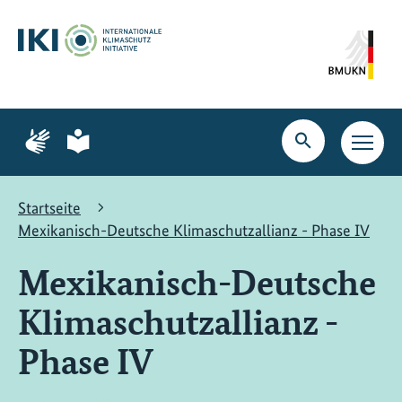
Zum
Zur
Zur
Hauptinhalt
Suche
Hauptnavigation
springen
springen
springen
Zur
Zur
Seite
Seite
Suche
Haupt
für
für
öffnen
Navig
Gebärdensprache
leichte
öffne
Sprache
Startseite
Mexikanisch-Deutsche Klimaschutzallianz - Phase IV
Mexikanisch-Deutsche
Klimaschutzallianz -
Phase IV