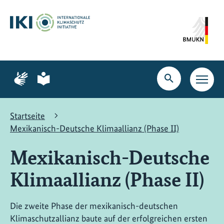
Zum
Zur
Zur
Hauptinhalt
Suche
Hauptnavigation
springen
springen
springen
Zur
Zur
Seite
Seite
Suche
Haupt
für
für
öffnen
Navig
Gebärdensprache
leichte
öffne
Sprache
Startseite
Mexikanisch-Deutsche Klimaallianz (Phase II)
Mexikanisch-Deutsche
Klimaallianz (Phase II)
Die zweite Phase der mexikanisch-deutschen
Klimaschutzallianz baute auf der erfolgreichen ersten