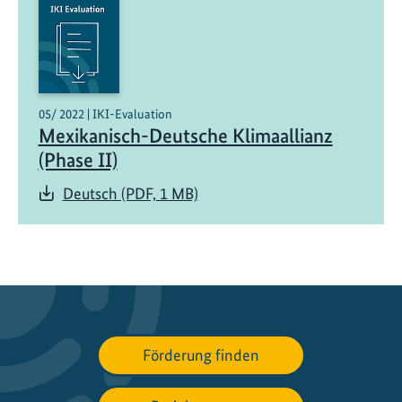
t
s
t
e
l
05/ 2022 | IKI-Evaluation
Mexikanisch-Deutsche Klimaallianz
l
e
(Phase II)
f
Deutsch (PDF, 1 MB)
ü
r
d
i
e
I
K
Förderung finden
I
i