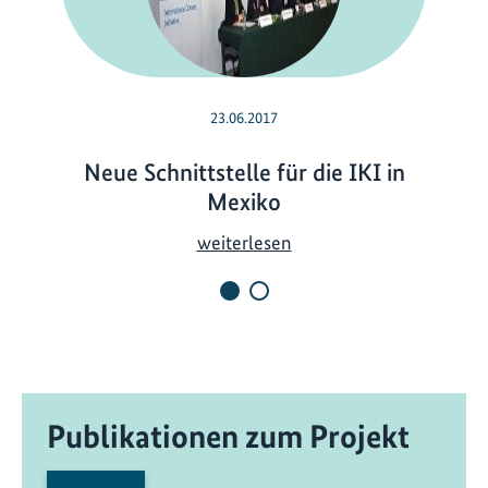
23.06.2017
Neue Schnittstelle für die IKI in
Mexiko
N
weiterlesen
e
u
e
S
c
h
Publikationen zum Projekt
n
i
t