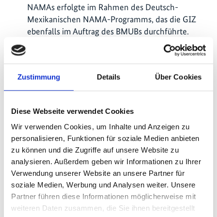
NAMAs erfolgte im Rahmen des Deutsch-
Mexikanischen NAMA-Programms, das die GIZ
ebenfalls im Auftrag des BMUBs durchführte.
Mitwirkung bei der Etablierung eines internen
Koordinierungsprozesses des
Umweltministeriums von Mexiko-Stadt im
Zustimmung
Details
Über Cookies
Zusammenhang mit dem neu eingeführten
nationalen Emissionsregister.
Diese Webseite verwendet Cookies
Unterstützung bei der Vorbereitung eines
Emissionshandels (ETS) als kosteneffizientes
Wir verwenden Cookies, um Inhalte und Anzeigen zu
Instrument zur NDC-Umsetzung: Ergebnisse der
personalisieren, Funktionen für soziale Medien anbieten
Rechtsberatung zu ETS sind in einen
zu können und die Zugriffe auf unsere Website zu
Reformvorschlag zum Klimagesetz eingeflossen.
analysieren. Außerdem geben wir Informationen zu Ihrer
Deutsche Erfahrungen wurden auch für die
Verwendung unserer Website an unsere Partner für
Entwicklung einer Kommunikationsstrategie zum
soziale Medien, Werbung und Analysen weiter. Unsere
Partner führen diese Informationen möglicherweise mit
ETS genutzt.
weiteren Daten zusammen, die Sie ihnen bereitgestellt
Das Wirtschaftsministerium von Mexiko-Stadt