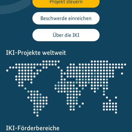
n
Projekt steuern
M
e
Beschwerde einreichen
x
i
Über die IKI
k
o
IKI-Projekte weltweit
Öffnet
die
Projektkarte
IKI-Förderbereiche