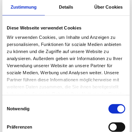
Zustimmung
Details
Über Cookies
Die 1Health4Nature-Sitzung auf dem Kongress
„Die Rolle der Gemeinschaften im Naturschutz im
Rahmen des One-Health-Ansatzes“ (12. Oktober
Diese Webseite verwendet Cookies
2025) hob die Rolle lokaler Gemeinschaften beim
Wir verwenden Cookies, um Inhalte und Anzeigen zu
Schutz der Ökosysteme und der menschlichen
personalisieren, Funktionen für soziale Medien anbieten
Gesundheit hervor. Hirten, Ranger und
zu können und die Zugriffe auf unsere Website zu
Gemeindemitglieder tragen zur Früherkennung
analysieren. Außerdem geben wir Informationen zu Ihrer
von Umwelt- und Gesundheitsrisiken bei, stärken
Verwendung unserer Website an unsere Partner für
die Biosicherheit und unterstützen ein
soziale Medien, Werbung und Analysen weiter. Unsere
nachhaltiges Ökosystemmanagement. (
iucn.org/
Partner führen diese Informationen möglicherweise mit
…
)
weiteren Daten zusammen, die Sie ihnen bereitgestellt
12/2025 verabschiedete die Regierung
haben oder die sie im Rahmen Ihrer Nutzung der Dienste
Kasachstans das „Konzept zur Erhaltung und
gesammelt haben.
Einwilligungsauswahl
nachhaltigen Nutzung der biologischen Vielfalt
Notwendig
für 2026–2035“, mit dem der nationale politische
Rahmen und Aktionsplan für den Schutz der
Präferenzen
biologischen Vielfalt festgelegt wurde, der vom