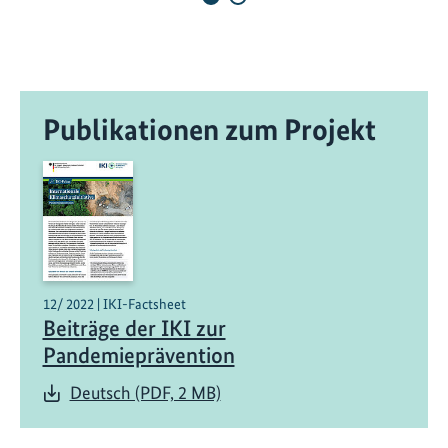
e
N
a
t
u
Publikationen zum Projekt
r
s
c
h
ü
t
z
e
12/ 2022 | IKI-Factsheet
Beiträge der IKI zur
n
u
Pandemieprävention
n
Deutsch (PDF, 2 MB)
d
d