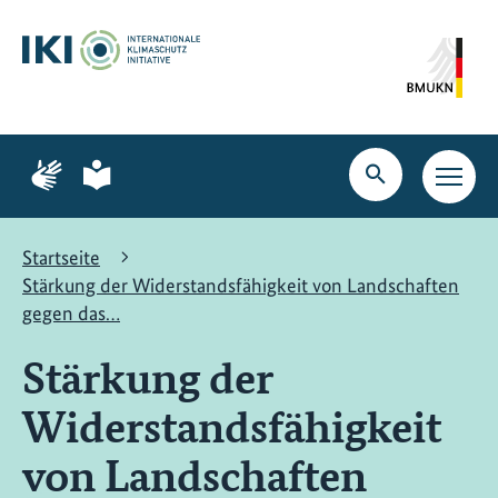
Zum
Zur
Zur
Hauptinhalt
Suche
Hauptnavigation
springen
springen
springen
Zur
Zur
Seite
Seite
Suche
Haupt
für
für
öffnen
Navig
Gebärdensprache
leichte
öffne
Sprache
Startseite
Stärkung der Widerstandsfähigkeit von Landschaften
gegen das…
Stärkung der
Widerstandsfähigkeit
von Landschaften