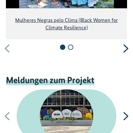
Mulheres Negras pelo Clima (Black Women for
Climate Resilience)
Vorherige
N
Meldungen zum Projekt
Vorherige
N