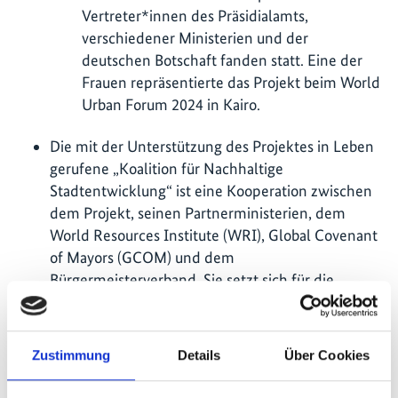
Vertreter*innen des Präsidialamts,
verschiedener Ministerien und der
deutschen Botschaft fanden statt. Eine der
Frauen repräsentierte das Projekt beim World
Urban Forum 2024 in Kairo.
Die mit der Unterstützung des Projektes in Leben
gerufene „Koalition für Nachhaltige
Stadtentwicklung“ ist eine Kooperation zwischen
dem Projekt, seinen Partnerministerien, dem
World Resources Institute (WRI), Global Covenant
of Mayors (GCOM) und dem
Bürgermeisterverband. Sie setzt sich für die
nachhaltige Entwicklung im Amazonasgebiet ein
und vertritt die Interessen der Städte. Die
Koalition ist Teil eines regionalen Netzwerks der
Zustimmung
Details
Über Cookies
Amazonasstädte und wächst stetig mit neuen
Mitgliedern. 2024 organisierte sie fünf virtuelle