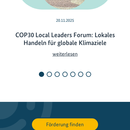
20.11.2025
COP30 Local Leaders Forum: Lokales
Handeln für globale Klimaziele
C
weiterlesen
O
P
3
0
L
o
c
a
l
Förderung finden
L