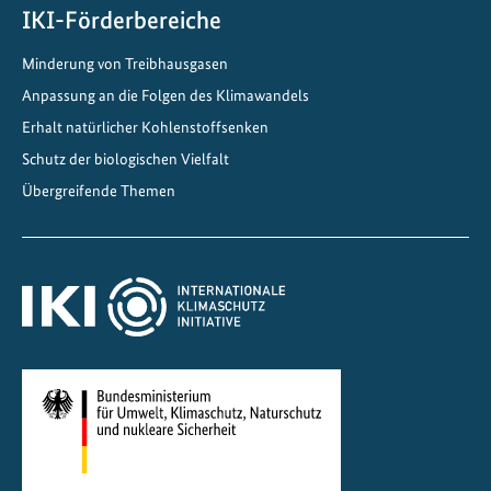
s
IKI-Förderbereiche
H
Minderung von Treibhausgasen
a
n
Anpassung an die Folgen des Klimawandels
d
Erhalt natürlicher Kohlenstoffsenken
e
Schutz der biologischen Vielfalt
l
Übergreifende Themen
n
f
ü
r
g
l
o
b
a
l
e