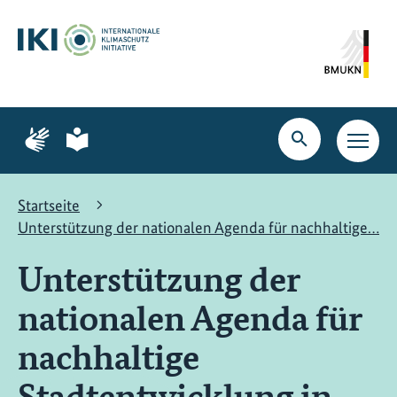
Zum
Zur
Zur
Hauptinhalt
Suche
Hauptnavigation
springen
springen
springen
Zur
Zur
Seite
Seite
Suche
Haupt
für
für
öffnen
Navig
Gebärdensprache
leichte
öffne
Sprache
Startseite
Unterstützung der nationalen Agenda für nachhaltige…
Unterstützung der
nationalen Agenda für
nachhaltige
Stadtentwicklung in