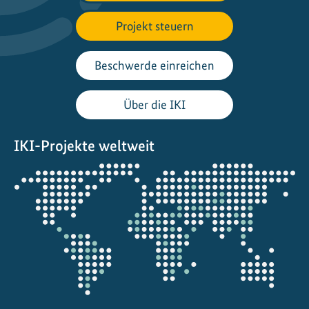
e
a
Projekt steuern
d
e
Beschwerde einreichen
r
s
Über die IKI
F
o
IKI-Projekte weltweit
r
u
Öffnet
m
die
:
Projektkarte
L
o
k
a
l
e