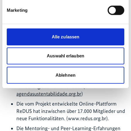
und ein Vorschlag für eine Finanzierungsstrategie
Marketing
unter Berücksichtigung der kommunalen
Kapazitäten und der Klimarisiken. Fokusthemen
des Programms: Flächennutzungsplanung,
naturbasierte Lösungen und städtische
Alle zulassen
Begrünung, Mobilität, Kreislaufwirtschaft und
kohlenstoffarme Lösungen (andusbrasil.org.br/)
Auswahl erlauben
Zusammen mit dem MCID wurde die Plattform
„Agenda Nachhaltigkeit“ entwickelt. Diese fördert
Transparenz und Kommunikation und zeigt
Ablehnen
städtische Initiativen zur Anpassung und
Minderung des Klimawandels. (Link:
agendasustentabilidade.org.br
)
Die vom Projekt entwickelte Online-Plattform
ReDUS hat inzwischen über 17.000 Mitglieder und
neue Funktionalitäten. (www.redus.org.br).
Die Mentoring- und Peer-Learning-Erfahrungen