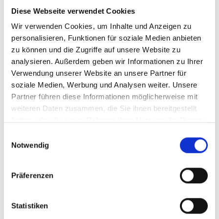
Treffen, um lokale Anliegen zu sammeln und
Diese Webseite verwendet Cookies
diese in internationale Foren wie die G20
Wir verwenden Cookies, um Inhalte und Anzeigen zu
einzubringen. 2025 erarbeiteten sie eine urbane
personalisieren, Funktionen für soziale Medien anbieten
Agenda für die Region, u.a. in Vorbereitung auf die
zu können und die Zugriffe auf unsere Website zu
COP30.
analysieren. Außerdem geben wir Informationen zu Ihrer
ANDUS unterstützte das Städteministerium bei
Verwendung unserer Website an unsere Partner für
soziale Medien, Werbung und Analysen weiter. Unsere
seinem Beitrag zum nationalen
Partner führen diese Informationen möglicherweise mit
Klimaanpassungsplan (NAP) des
weiteren Daten zusammen, die Sie ihnen bereitgestellt
Umweltministeriums. 400 Beiträge von
haben oder die sie im Rahmen Ihrer Nutzung der Dienste
Organisationen und Personen in ganz Brasilien
gesammelt haben.
wurden über Bürgerbeteiligung erfasst
Einwilligungsauswahl
Notwendig
(www.redus.org.br)
ANDUS unterstützte das Umweltministerium
dabei, das nationale „Programm grüne, resiliente
Präferenzen
Städte“ auszugestalten. Dazu gehörte zunächst
ein umfassender Prozess der Bürgerbeteiligung,
Statistiken
sowie die Governance- und Monitoringsysteme