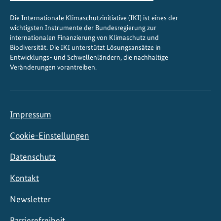
K
Die Internationale Klimaschutzinitiative (IKI) ist eines der
l
wichtigsten Instrumente der Bundesregierung zur
i
internationalen Finanzierung von Klimaschutz und
m
Biodiversität. Die IKI unterstützt Lösungsansätze in
a
Entwicklungs- und Schwellenländern, die nachhaltige
Veränderungen vorantreiben.
z
i
e
l
Impressum
e
Cookie-Einstellungen
Datenschutz
Kontakt
Newsletter
Barrierefreiheit