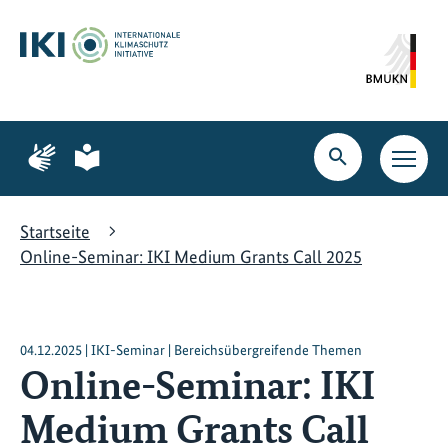
Zum
Zur
Zur
Hauptinhalt
Suche
Hauptnavigation
springen
springen
springen
Zur
Zur
Seite
Seite
Suche
Haupt
für
für
öffnen
Navig
Gebärdensprache
leichte
öffne
Sprache
Startseite
Online-Seminar: IKI Medium Grants Call 2025
04.12.2025 | IKI-Seminar | Bereichsübergreifende Themen
Online-Seminar: IKI
Medium Grants Call