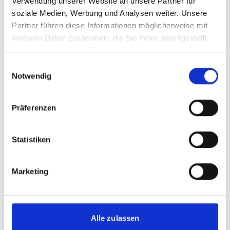
Verwendung unserer Website an unsere Partner für
04.12.2025
| 10:00
Uhr
- 12:00
Uhr
(W. Europe
soziale Medien, Werbung und Analysen weiter. Unsere
Standard Time)
Partner führen diese Informationen möglicherweise mit
weiteren Daten zusammen, die Sie ihnen bereitgestellt
Zeitzone wechseln [?]
haben oder die sie im Rahmen Ihrer Nutzung der Dienste
gesammelt haben.
Einwilligungsauswahl
nur online besuchbar
Notwendig
+49 30 72618 0222
Präferenzen
Anmeldelink
Statistiken
Zum Kalender hinzufügen
Marketing
Alle Veranstaltungen im Überblick
Alle zulassen