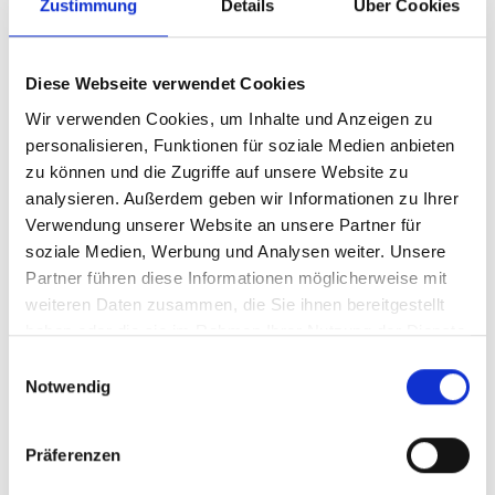
Zustimmung
Details
Über Cookies
Schnellinfo
Diese Webseite verwendet Cookies
Wir verwenden Cookies, um Inhalte und Anzeigen zu
Sites, Rights & Resources: An integrated
personalisieren, Funktionen für soziale Medien anbieten
approach to sustaining biological and cultural
zu können und die Zugriffe auf unsere Website zu
diversity
analysieren. Außerdem geben wir Informationen zu Ihrer
Verwendung unserer Website an unsere Partner für
UNESCO
soziale Medien, Werbung und Analysen weiter. Unsere
Partner führen diese Informationen möglicherweise mit
24.10.2024
| 13:20
Uhr
- 14:40
Uhr
(SA Pacific
weiteren Daten zusammen, die Sie ihnen bereitgestellt
Standard Time)
haben oder die sie im Rahmen Ihrer Nutzung der Dienste
gesammelt haben.
Einwilligungsauswahl
Zeitzone wechseln [?]
Notwendig
vor Ort in Cali
COP16, Cali, Colombia
Präferenzen
Chiribiquete - Asia and the Pacific meeting