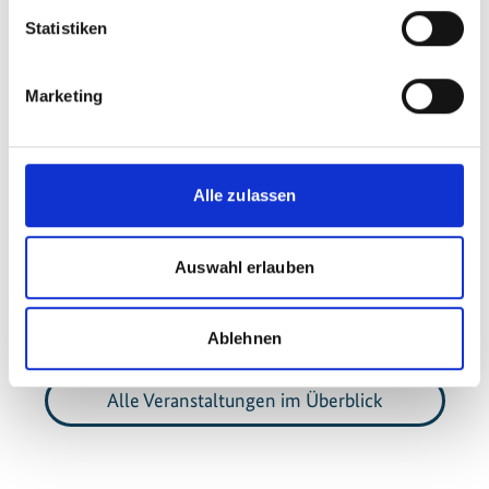
room, Plaza One
Statistiken
Zum Kalender hinzufügen
Marketing
Projekt
Alle zulassen
Thematischer Trust Fund - Biodiversitäts- und
Auswahl erlauben
Ökosystemleistungsnetzwerk (BES-Net) Phase II
Ablehnen
Alle Veranstaltungen im Überblick