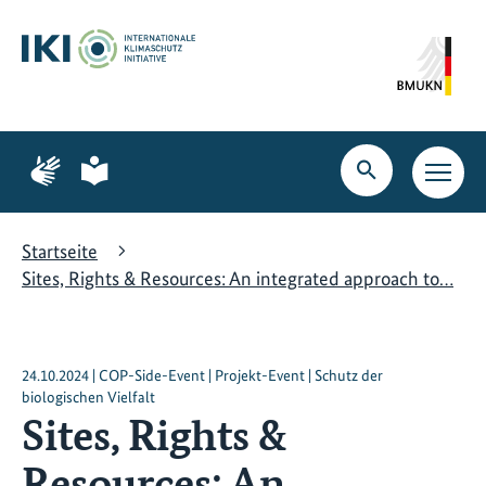
Zum
Zur
Zur
Hauptinhalt
Suche
Hauptnavigation
springen
springen
springen
Zur
Zur
Seite
Seite
Suche
Haupt
für
für
öffnen
Navig
Gebärdensprache
leichte
öffne
Sprache
Startseite
Sites, Rights & Resources: An integrated approach to…
24.10.2024 | COP-Side-Event | Projekt-Event | Schutz der
biologischen Vielfalt
Sites, Rights &
Resources: An