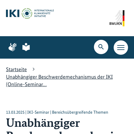
Zum
Zur
Zur
Hauptinhalt
Suche
Hauptnavigation
springen
springen
springen
Zur
Zur
Seite
Seite
Suche
Haupt
für
für
öffnen
Navig
Gebärdensprache
leichte
öffne
Sprache
Startseite
Unabhängiger Beschwerdemechanismus der IKI
(Online-Seminar…
13.03.2025 | IKI-Seminar | Bereichsübergreifende Themen
Unabhängiger