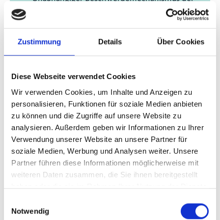
IKI (Online-Seminar 10)
Unabhängiger Beschwerdemechanismus der
Zustimmung
Details
Über Cookies
IKI (IKI UBM)
13.03.2025
| 16:00
Uhr
- 17:00
Uhr
(W. Europe
Diese Webseite verwendet Cookies
Standard Time)
Wir verwenden Cookies, um Inhalte und Anzeigen zu
Zeitzone wechseln [?]
personalisieren, Funktionen für soziale Medien anbieten
zu können und die Zugriffe auf unsere Website zu
nur online besuchbar
analysieren. Außerdem geben wir Informationen zu Ihrer
Verwendung unserer Website an unsere Partner für
E-Mail schreiben
soziale Medien, Werbung und Analysen weiter. Unsere
Partner führen diese Informationen möglicherweise mit
Anmeldelink
weiteren Daten zusammen, die Sie ihnen bereitgestellt
haben oder die sie im Rahmen Ihrer Nutzung der Dienste
gesammelt haben.
Zum Kalender hinzufügen
Einwilligungsauswahl
Notwendig