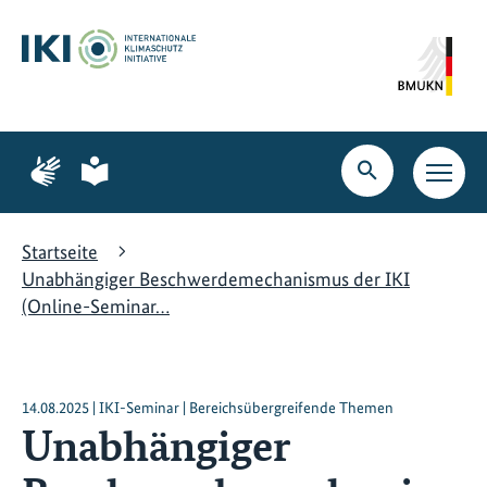
Zum
Zur
Zur
Hauptinhalt
Suche
Hauptnavigation
springen
springen
springen
Zur
Zur
Seite
Seite
Suche
Haupt
für
für
öffnen
Navig
Gebärdensprache
leichte
öffne
Sprache
Startseite
Unabhängiger Beschwerdemechanismus der IKI
(Online-Seminar…
14.08.2025 | IKI-Seminar | Bereichsübergreifende Themen
Unabhängiger