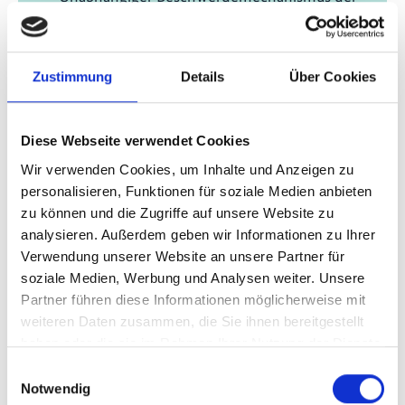
IKI (Online-Seminar 13)
Unabhängiger Beschwerdemechanismus der
Zustimmung
Details
Über Cookies
IKI (IKI UBM)
14.08.2025
| 10:00
Uhr
- 11:00
Uhr
(W. Europe
Diese Webseite verwendet Cookies
Standard Time)
Wir verwenden Cookies, um Inhalte und Anzeigen zu
Zeitzone wechseln [?]
personalisieren, Funktionen für soziale Medien anbieten
zu können und die Zugriffe auf unsere Website zu
nur online besuchbar
analysieren. Außerdem geben wir Informationen zu Ihrer
Verwendung unserer Website an unsere Partner für
E-Mail schreiben
soziale Medien, Werbung und Analysen weiter. Unsere
Partner führen diese Informationen möglicherweise mit
Anmeldelink
weiteren Daten zusammen, die Sie ihnen bereitgestellt
haben oder die sie im Rahmen Ihrer Nutzung der Dienste
gesammelt haben.
Zum Kalender hinzufügen
Einwilligungsauswahl
Notwendig