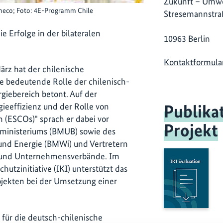
Zukunft – Umwe
checo; Foto: 4E-Programm Chile
Stresemannstra
e Erfolge in der bilateralen
10963 Berlin
Kontaktformula
rz hat der chilenische
e bedeutende Rolle der chilenisch-
iebereich betont. Auf der
Publika
ieeffizienz und der Rolle von
(ESCOs)" sprach er dabei vor
Projekt
inisteriums (BMUB) sowie des
und Energie (BMWi) und Vertretern
und Unternehmensverbände. Im
utzinitiative (IKI) unterstützt das
ojekten bei der Umsetzung einer
 für die deutsch-chilenische