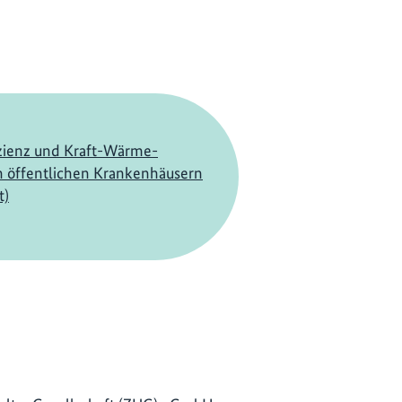
izienz und Kraft-Wärme-
n öffentlichen Krankenhäusern
t)