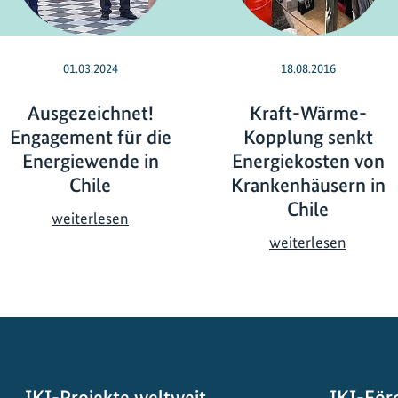
01.03.2024
18.08.2016
Ausgezeichnet!
Kraft-Wärme-
Engagement für die
Kopplung senkt
Energiewende in
Energiekosten von
Chile
Krankenhäusern in
Chile
A
weiterlesen
u
K
weiterlesen
s
r
g
a
e
f
z
t
e
-
i
W
IKI-Projekte weltweit
IKI-För
c
ä