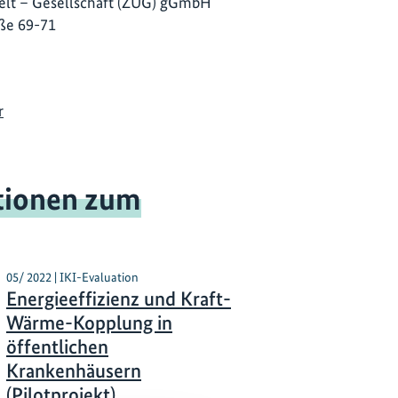
lt – Gesellschaft (ZUG) gGmbH
ße 69-71
r
tionen zum
05/ 2022 | IKI-Evaluation
Energieeffizienz und Kraft-
Wärme-Kopplung in
öffentlichen
Krankenhäusern
(Pilotprojekt)