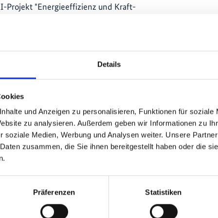
I-Projekt "Energieeffizienz und Kraft-
hen Krankenhäusern" hervor, das von
lotprojekt ermöglichte die Installation
in drei öffentlichen Krankenhäusern
können gleichzeitig elektrischen Strom
Details
bskosten der Krankenhäuser senken
eibhausgasreduktion leisten. Die
ntlichen Einrichtungen in dem
Cookies
se zur Einführung der
nhalte und Anzeigen zu personalisieren, Funktionen für soziale
ichen Technologie dienen. Zudem ist
Website zu analysieren. Außerdem geben wir Informationen zu I
 für zukünftiges kommerzielles
r soziale Medien, Werbung und Analysen weiter. Unsere Partner
Os.
 Daten zusammen, die Sie ihnen bereitgestellt haben oder die s
n.
n in Industrie, Gewerbe und
e voranzubringen, soll ein neues
rbesserte Regulierungsrahmen,
Präferenzen
Statistiken
nsibilisierung von Investoren
greiche Kooperation zwischen Chile und