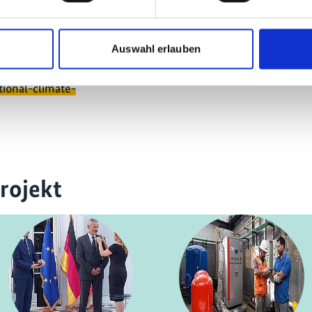
eführt.
Auswahl erlauben
tional-climate-
rojekt