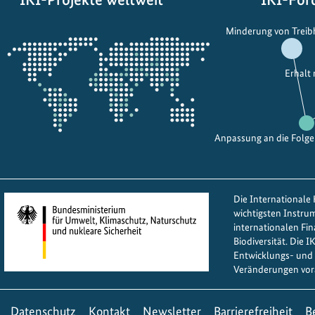
h
r
Öffnet
Minderung von Trei
n
m
die
e
e
Projektkarte
t
-
Erhalt
!
K
E
o
n
p
g
Anpassung an die Folg
p
a
l
g
u
e
n
Die Internationale K
m
g
wichtigsten Instru
e
s
internationalen Fi
Biodiversität. Die 
n
e
Entwicklungs- und 
t
n
Veränderungen vor
f
k
ü
t
Datenschutz
Kontakt
Newsletter
Barrierefreiheit
B
r