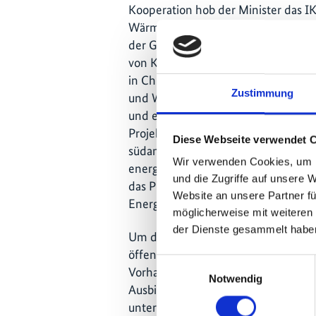
Kooperation hob der Minister das IK
Wärme-Kopplung (KWK) in öffentlic
der GIZ durchgeführt wird. Dieses Pi
von Kraft-Wärme-Kopplungsanlagen 
in Chile. Die installierten Anlagen 
Zustimmung
und Wärme produzieren, die Betrie
und einen deutlichen Beitrag zur Tr
Projekterfolge sollen anderen öffe
Diese Webseite verwendet 
südamerikanischen Land als Blaupau
Wir verwenden Cookies, um I
energiesparenden und klimafreundl
und die Zugriffe auf unsere 
das Projekt ein innovatives Beispiel
Website an unsere Partner fü
Energiespar-
Contracting
durch ESC
möglicherweise mit weiteren
der Dienste gesammelt habe
Um die Verbreitung von KWK-Anlage
öffentlichen Liegenschaften in Chil
Einwilligungsauswahl
Vorhaben spezielles Fachwissen, ve
Notwendig
Ausbildung von Fachleuten, sowie Se
unterstützen. Damit wird die erfol