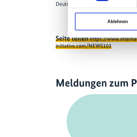
Deutschland im Energiesektor fortg
Ablehnen
Seite teilen
https://www.interna
initiative.com/NEWS103
Meldungen zum P