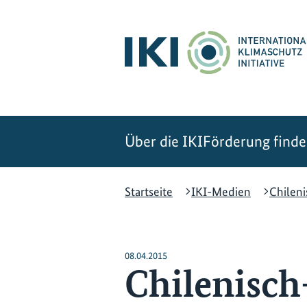
Zum
Zur
Zur
Hauptinhalt
Suche
Hauptnavigation
springen
springen
springen
Über die IKI
Förderung find
Startseite
IKI-Medien
Chilen
08.04.2015
Chilenisch