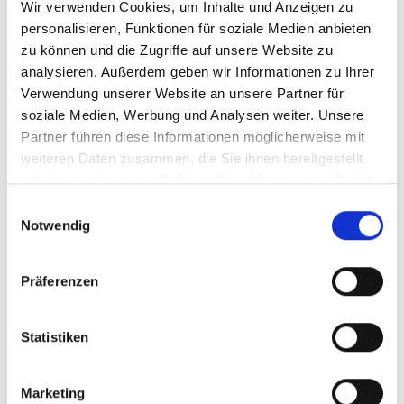
Wir verwenden Cookies, um Inhalte und Anzeigen zu
Der City Climate Finance Gap Fund wird durch die
personalisieren, Funktionen für soziale Medien anbieten
zu können und die Zugriffe auf unsere Website zu
Internationale Klimaschutzinitiative (IKI) des
analysieren. Außerdem geben wir Informationen zu Ihrer
Bundesministeriums für Umwelt, Naturschutz und
Verwendung unserer Website an unsere Partner für
nukleare Sicherheit (BMU), das
Bundesministerium für
soziale Medien, Werbung und Analysen weiter. Unsere
wirtschaftliche Zusammenarbeit und Entwicklung
Partner führen diese Informationen möglicherweise mit
(BMZ) und das
luxemburgische Ministerium für
weiteren Daten zusammen, die Sie ihnen bereitgestellt
Umwelt, Klima und nachhaltige Entwicklung
haben oder die sie im Rahmen Ihrer Nutzung der Dienste
unterstützt. Weitere Partner sind der
Globale Konvent
gesammelt haben.
Einwilligungsauswahl
der Bürgermeisterinnen und Bürgermeister
(GCoM)
Notwendig
und Städtenetzwerke wie
Local Governments for
Sustainability
(ICLEI) und
C40 Cities Climate
Leadership Group
. Der Gap Fund wird von drei
Präferenzen
Institutionen umgesetzt: der
Weltbank
und der
Europäischen Investitionsbank
(EIB) in Partnerschaft
Statistiken
mit der
Deutschen Gesellschaft für Internationale
Zusammenarbeit
(GIZ).
Marketing