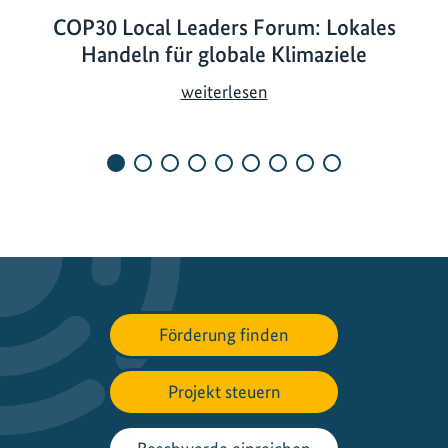
COP30 Local Leaders Forum: Lokales
Handeln für globale Klimaziele
C
weiterlesen
O
P
3
0
L
o
c
a
l
Förderung finden
L
e
a
Projekt steuern
d
e