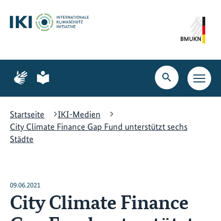
Zum
Zur
Zur
Hauptinhalt
Suche
Hauptnavigation
springen
springen
springen
Zur
Zur
Seite
Seite
Suche
Haupt
für
für
öffnen
Navig
Gebärdensprache
leichte
öffne
Sprache
Startseite
IKI-Medien
City Climate Finance Gap Fund unterstützt sechs
Städte
09.06.2021
City Climate Finance