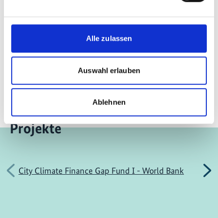
Quelle: EIB
Alle zulassen
Seite teilen
https://www.international-climate-
initiative.com/NEWS1772
Auswahl erlauben
Ablehnen
Projekte
Vorherige
N
City Climate Finance Gap Fund I - World Bank