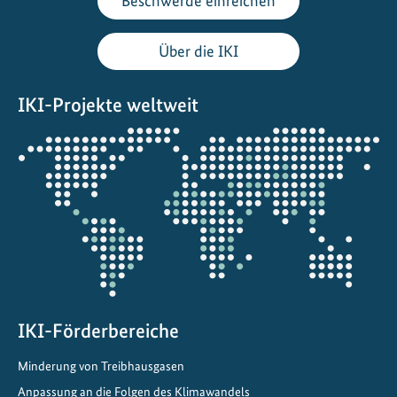
Beschwerde einreichen
r
s
Über die IKI
F
o
IKI-Projekte weltweit
r
u
Öffnet
m
die
:
Projektkarte
L
o
k
a
l
e
s
IKI-Förderbereiche
H
Minderung von Treibhausgasen
a
n
Anpassung an die Folgen des Klimawandels