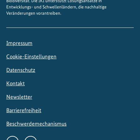
Biodiversität. Die IKI unterstützt Lösungsansätze in
a
Entwicklungs- und Schwellenländern, die nachhaltige
Veränderungen vorantreiben.
z
i
e
l
Impressum
e
Cookie-Einstellungen
Datenschutz
Kontakt
Newsletter
Barrierefreiheit
Beschwerdemechanismus
Social