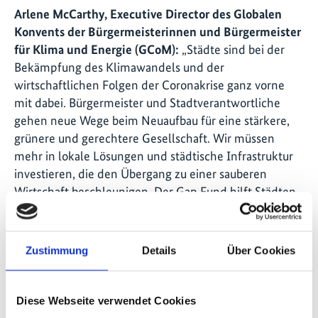
Arlene McCarthy, Executive Director des Globalen
Konvents der Bürgermeisterinnen und Bürgermeister
für Klima und Energie (GCoM):
„Städte sind bei der
Bekämpfung des Klimawandels und der
wirtschaftlichen Folgen der Coronakrise ganz vorne
mit dabei. Bürgermeister und Stadtverantwortliche
gehen neue Wege beim Neuaufbau für eine stärkere,
grünere und gerechtere Gesellschaft. Wir müssen
mehr in lokale Lösungen und städtische Infrastruktur
investieren, die den Übergang zu einer sauberen
Wirtschaft beschleunigen. Der Gap Fund hilft Städten
auf der ganzen Welt, darunter vier Städten des
Konvents, ihre Pläne für eine Verringerung der
Emissionen und Verschmutzung umzusetzen und
Zustimmung
Details
Über Cookies
konkrete Verbesserungen für ihre Bürgerinnen und
Bürger zu bewirken.“
Diese Webseite verwendet Cookies
Über den City Climate Finance Gap Fund