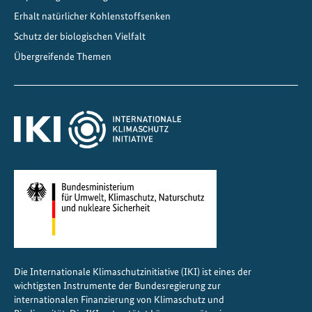
d
Erhalt natürlicher Kohlenstoffsenken
e
Schutz der biologischen Vielfalt
l
Übergreifende Themen
n
f
ü
r
g
l
o
b
a
l
e
K
Die Internationale Klimaschutzinitiative (IKI) ist eines der
l
wichtigsten Instrumente der Bundesregierung zur
i
internationalen Finanzierung von Klimaschutz und
m