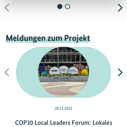
Vorherige
N
Meldungen zum Projekt
Vorherige
N
20.11.2025
COP30 Local Leaders Forum: Lokales