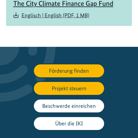
s
The City Climate Finance Gap Fund
F
Englisch | English (PDF, 1 MB)
o
r
u
m
:
L
o
k
Förderung finden
a
l
Projekt steuern
e
s
Beschwerde einreichen
H
a
Über die IKI
n
d