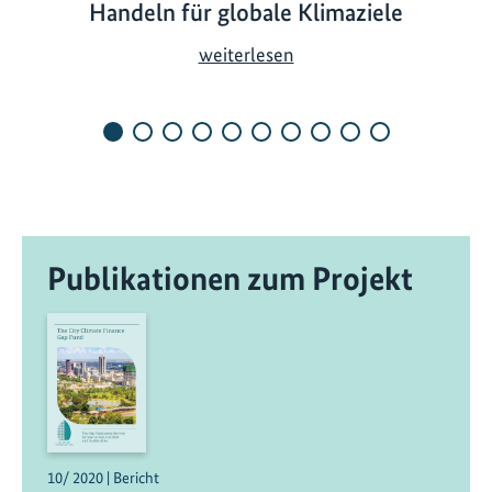
Handeln für globale Klimaziele
C
weiterlesen
O
P
3
0
L
o
c
Publikationen zum Projekt
a
l
L
e
a
d
e
r
10/ 2020 | Bericht