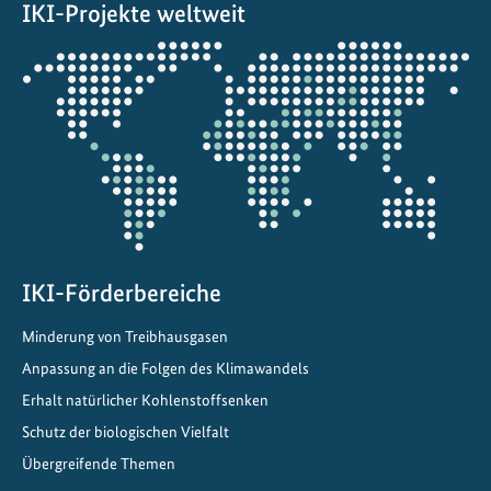
e
IKI-Projekte weltweit
l
Öffnet
n
die
f
Projektkarte
ü
r
g
l
o
b
a
IKI-Förderbereiche
l
e
Minderung von Treibhausgasen
K
Anpassung an die Folgen des Klimawandels
l
Erhalt natürlicher Kohlenstoffsenken
i
Schutz der biologischen Vielfalt
m
Übergreifende Themen
a