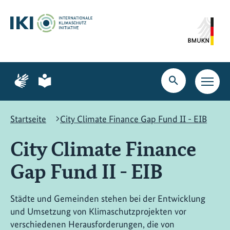
Zum
Zur
Zur
Hauptinhalt
Suche
Hauptnavigation
springen
springen
springen
Zur
Zur
Seite
Seite
Suche
Haupt
für
für
öffnen
Navig
Gebärdensprache
leichte
öffne
Sprache
Startseite
City Climate Finance Gap Fund II - EIB
City Climate Finance
Gap Fund II - EIB
Städte und Gemeinden stehen bei der Entwicklung
und Umsetzung von Klimaschutzprojekten vor
verschiedenen Herausforderungen, die von