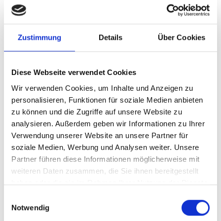
bewilligt, die sich derzeit in Vorbereitung
befinden, und 62 Investitionsprojekte bereits
erfolgreich abgeschlossen. Insgesamt wurden
Zustimmung
Details
Über Cookies
dabei 138 Städte durch den Gap Fund (EIB)
unterstützt.
Diese Webseite verwendet Cookies
Der Gap Fund veröffentlicht Erfolgsgeschichten
über abgeschlossene Unterstützungsinitiativen auf
Wir verwenden Cookies, um Inhalte und Anzeigen zu
seiner Website: www.citygapfund.org/stories
personalisieren, Funktionen für soziale Medien anbieten
zu können und die Zugriffe auf unsere Website zu
Letzte Aktualisierung:
analysieren. Außerdem geben wir Informationen zu Ihrer
08/2026
Verwendung unserer Website an unsere Partner für
soziale Medien, Werbung und Analysen weiter. Unsere
Partner führen diese Informationen möglicherweise mit
weiteren Daten zusammen, die Sie ihnen bereitgestellt
haben oder die sie im Rahmen Ihrer Nutzung der Dienste
gesammelt haben.
Einwilligungsauswahl
Seite teilen
https://www.international-climate-
Notwendig
initiative.com/PROJECT1503