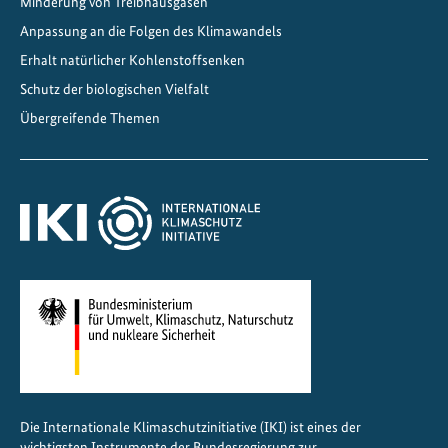
Minderung von Treibhausgasen
a
n
Anpassung an die Folgen des Klimawandels
d
Erhalt natürlicher Kohlenstoffsenken
e
Schutz der biologischen Vielfalt
l
Übergreifende Themen
n
f
ü
r
g
l
o
b
a
l
e
K
Die Internationale Klimaschutzinitiative (IKI) ist eines der
l
wichtigsten Instrumente der Bundesregierung zur