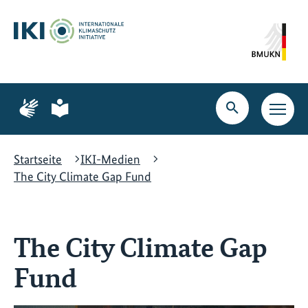
Zum
Zur
Zur
Hauptinhalt
Suche
Hauptnavigation
springen
springen
springen
Zur
Zur
Seite
Seite
Suche
Haupt
für
für
öffnen
Navig
Gebärdensprache
leichte
öffne
Sprache
Startseite
IKI-Medien
The City Climate Gap Fund
The City Climate Gap
Fund