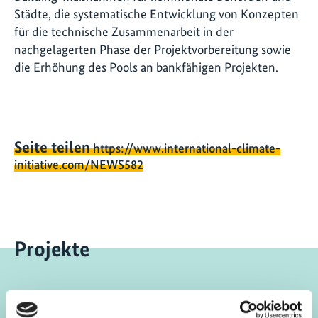
Städte, die systematische Entwicklung von Konzepten
für die technische Zusammenarbeit in der
nachgelagerten Phase der Projektvorbereitung sowie
die Erhöhung des Pools an bankfähigen Projekten.
Seite teilen
https://www.international-climate-
initiative.com/NEWS582
Projekte
Vorherige
N
City Climate Finance Gap Fund I - World Bank