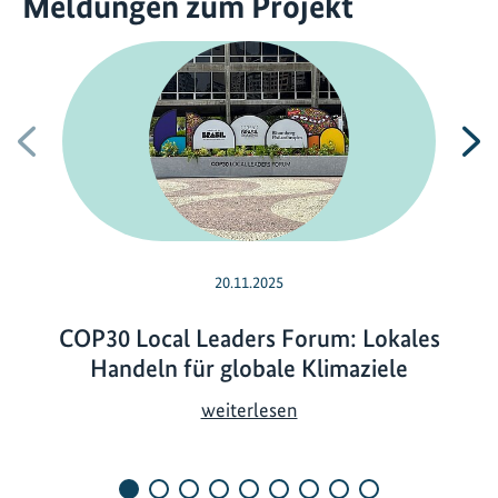
Meldungen zum Projekt
Vorherige
N
20.11.2025
COP30 Local Leaders Forum: Lokales
Handeln für globale Klimaziele
C
weiterlesen
O
P
3