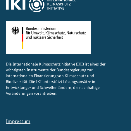
g
l
o
b
a
l
e
K
Die Internationale Klimaschutzinitiative (IKI) ist eines der
l
wichtigsten Instrumente der Bundesregierung zur
i
internationalen Finanzierung von Klimaschutz und
m
Biodiversität. Die IKI unterstützt Lösungsansätze in
a
Entwicklungs- und Schwellenländern, die nachhaltige
Veränderungen vorantreiben.
z
i
e
l
Impressum
e