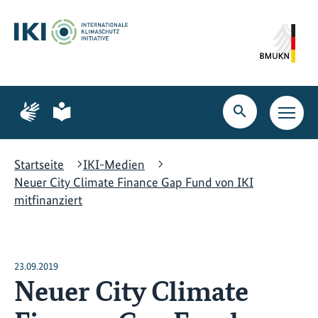
Zum
Zur
Zur
Hauptinhalt
Suche
Hauptnavigation
springen
springen
springen
Zur
Zur
Seite
Seite
Suche
Haupt
für
für
öffnen
Navig
Gebärdensprache
leichte
öffne
Sprache
Startseite
IKI-Medien
Neuer City Climate Finance Gap Fund von IKI
mitfinanziert
23.09.2019
Neuer City Climate