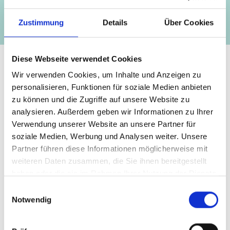
Zustimmung
Details
Über Cookies
Diese Webseite verwendet Cookies
Wir verwenden Cookies, um Inhalte und Anzeigen zu
personalisieren, Funktionen für soziale Medien anbieten
zu können und die Zugriffe auf unsere Website zu
Kontakt
analysieren. Außerdem geben wir Informationen zu Ihrer
Verwendung unserer Website an unsere Partner für
soziale Medien, Werbung und Analysen weiter. Unsere
IKI Office
Partner führen diese Informationen möglicherweise mit
Zukunft – Umwelt – Gesellschaft (ZUG) gGmbH
weiteren Daten zusammen, die Sie ihnen bereitgestellt
Stresemannstraße 69-71
haben oder die sie im Rahmen Ihrer Nutzung der Dienste
gesammelt haben.
10963 Berlin
Einwilligungsauswahl
Notwendig
Kontaktformular