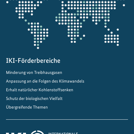
die
:
Projektkarte
L
o
k
a
l
e
s
IKI-Förderbereiche
H
Minderung von Treibhausgasen
a
n
Anpassung an die Folgen des Klimawandels
d
Erhalt natürlicher Kohlenstoffsenken
e
Schutz der biologischen Vielfalt
l
Übergreifende Themen
n
f
ü
r