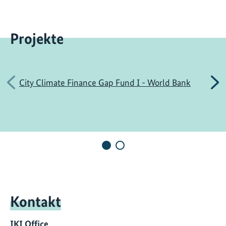
Projekte
Vorherige
N
City Climate Finance Gap Fund I - World Bank
Kontakt
IKI Office