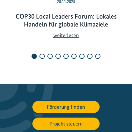
20.11.2025
COP30 Local Leaders Forum: Lokales
Handeln für globale Klimaziele
C
weiterlesen
O
P
3
0
L
o
c
a
l
Förderung finden
L
e
a
Projekt steuern
d