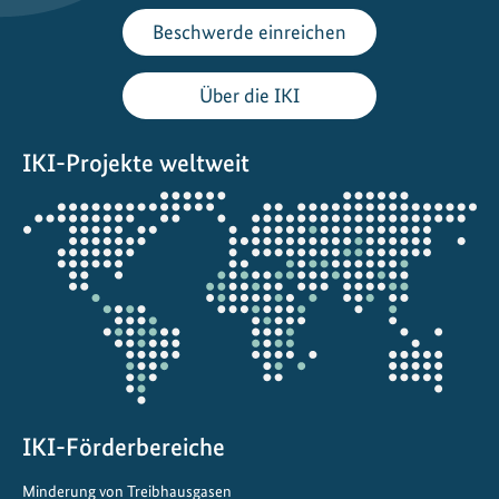
e
Beschwerde einreichen
r
s
Über die IKI
F
o
IKI-Projekte weltweit
r
u
Öffnet
m
die
:
Projektkarte
L
o
k
a
l
e
s
IKI-Förderbereiche
H
Minderung von Treibhausgasen
a