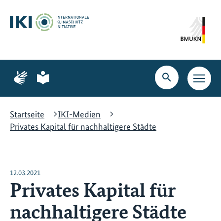
Zum
Zur
Zur
Hauptinhalt
Suche
Hauptnavigation
springen
springen
springen
Zur
Zur
Seite
Seite
Suche
Haupt
für
für
öffnen
Navig
Gebärdensprache
leichte
öffne
Sprache
Startseite
IKI-Medien
Privates Kapital für nachhaltigere Städte
12.03.2021
Privates Kapital für
nachhaltigere Städte