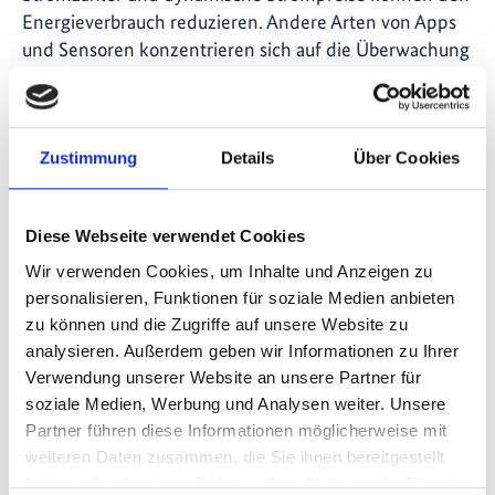
Energieverbrauch reduzieren. Andere Arten von Apps
und Sensoren konzentrieren sich auf die Überwachung
der Luftqualität in Echtzeit, die Verringerung des
Wasserverbrauchs und die Minimierung des
Abfallvolumens. Unsere
Forschung
hat ergeben, dass
Städte, die eine Reihe von intelligenten Lösungen
Zustimmung
Details
Über Cookies
einsetzen, die Treibhausgasemissionen im Durchschnitt
um 10-15 Prozent senken könnten.
Diese Webseite verwendet Cookies
In Fällen, in denen Smart-City-Innovationen von
Wir verwenden Cookies, um Inhalte und Anzeigen zu
privaten Unternehmen kommen, kann die Rolle der
personalisieren, Funktionen für soziale Medien anbieten
Regierung darin bestehen, das richtige regulatorische
zu können und die Zugriffe auf unsere Website zu
Umfeld zu schaffen, wichtige Akteurinnen und Akteure
analysieren. Außerdem geben wir Informationen zu Ihrer
zusammenzubringen, Subventionen anzubieten oder
Verwendung unserer Website an unsere Partner für
Kaufentscheidungen zu ändern. Die Förderung von
soziale Medien, Werbung und Analysen weiter. Unsere
Partner führen diese Informationen möglicherweise mit
Innovationen durch externe Akteure beginnt
weiteren Daten zusammen, die Sie ihnen bereitgestellt
typischerweise damit, dass Daten der Regierung als
haben oder die sie im Rahmen Ihrer Nutzung der Dienste
Open Source leicht zugänglich gemacht werden.