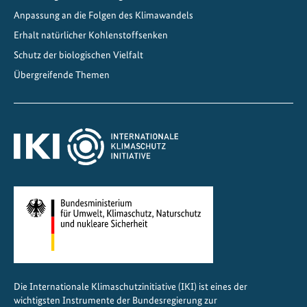
n
Anpassung an die Folgen des Klimawandels
d
Erhalt natürlicher Kohlenstoffsenken
e
Schutz der biologischen Vielfalt
l
Übergreifende Themen
n
f
ü
r
g
l
o
b
a
l
e
K
Die Internationale Klimaschutzinitiative (IKI) ist eines der
l
wichtigsten Instrumente der Bundesregierung zur
i