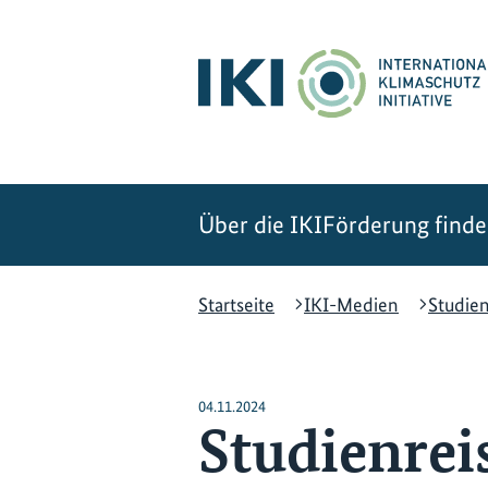
Zum
Zur
Zur
Hauptinhalt
Suche
Hauptnavigation
springen
springen
springen
Über die IKI
Förderung find
Startseite
IKI-Medien
Studien
04.11.2024
Studienreis