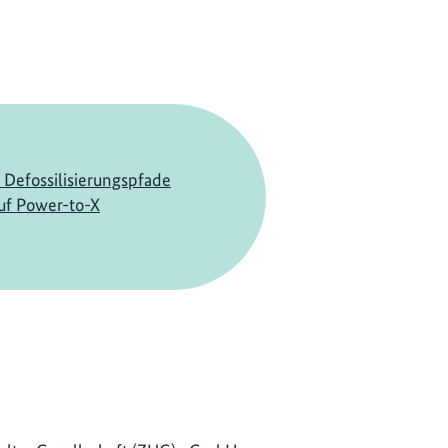
e Defossilisierungspfade
uf Power-to-X