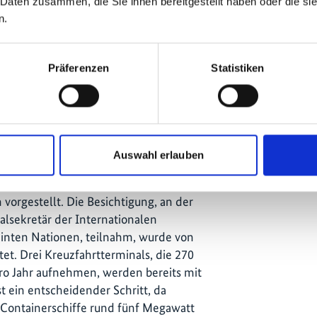
 Daten zusammen, die Sie ihnen bereitgestellt haben oder die s
n.
en und Herausforderungen für die grüne
Nachhaltigkeitskonferenz.
Präferenzen
Statistiken
 und grüner
Auswahl erlauben
legierten anschließend der Hamburger
orgestellt. Die Besichtigung, an der
lsekretär der Internationalen
reinten Nationen, teilnahm, wurde von
t. Drei Kreuzfahrtterminals, die 270
pro Jahr aufnehmen, werden bereits mit
t ein entscheidender Schritt, da
 Containerschiffe rund fünf Megawatt