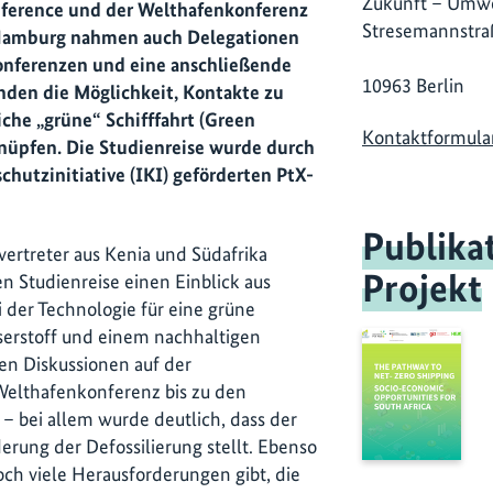
Zukunft – Umwe
nference und der Welthafenkonferenz
Stresemannstra
 Hamburg nahmen auch Delegationen
Konferenzen und eine anschließende
10963 Berlin
nden die Möglichkeit, Kontakte zu
iche „grüne“ Schifffahrt (Green
Kontaktformula
nüpfen. Die Studienreise wurde durch
chutzinitiative (IKI) geförderten PtX-
Publika
ertreter aus Kenia und Südafrika
Projekt
n Studienreise einen Einblick aus
i der Technologie für eine grüne
sserstoff und einem nachhaltigen
en Diskussionen auf der
Welthafenkonferenz bis zu den
– bei allem wurde deutlich, dass der
erung der Defossilierung stellt. Ebenso
och viele Herausforderungen gibt, die