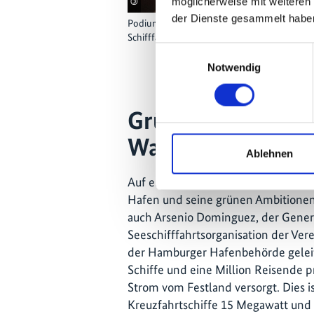
©
möglicherweise mit weiteren
der Dienste gesammelt habe
Podiumsteilnehmende diskutieren Ambition
Schifffahrt beim Side Event zur Hamburger 
Einwilligungsauswahl
Notwendig
Grüne Schifffahrt
Wasserstoff
Ablehnen
Auf einer Bootstour wurden den De
Hafen und seine grünen Ambitionen v
auch Arsenio Dominguez, der Genera
Seeschifffahrtsorganisation der Ve
der Hamburger Hafenbehörde geleite
Schiffe und eine Million Reisende 
Strom vom Festland versorgt. Dies is
Kreuzfahrtschiffe 15 Megawatt und