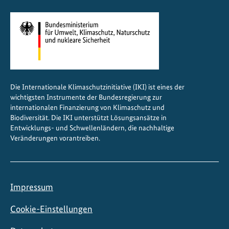
l
o
t
p
r
o
j
Die Internationale Klimaschutzinitiative (IKI) ist eines der
e
wichtigsten Instrumente der Bundesregierung zur
k
internationalen Finanzierung von Klimaschutz und
t
Biodiversität. Die IKI unterstützt Lösungsansätze in
Entwicklungs- und Schwellenländern, die nachhaltige
e
Veränderungen vorantreiben.
Impressum
Cookie-Einstellungen