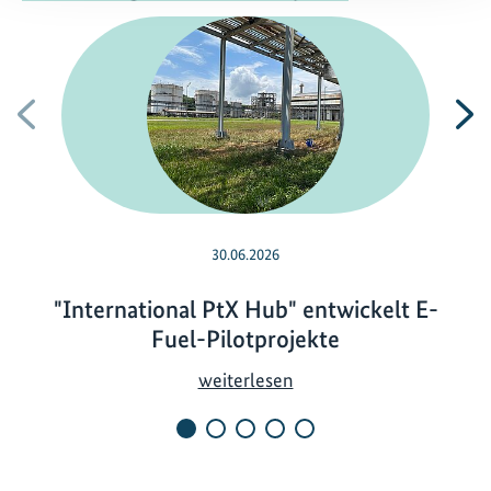
Vorherige
N
30.06.2026
"International PtX Hub" entwickelt E-
Fuel-Pilotprojekte
"
weiterlesen
I
n
t
e