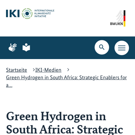
Zum
Zur
Zur
Hauptinhalt
Suche
Hauptnavigation
springen
springen
springen
Zur
Zur
Seite
Seite
Suche
Haupt
für
für
öffnen
Navig
Gebärdensprache
leichte
öffne
Sprache
Startseite
IKI-Medien
Green Hydrogen in South Africa: Strategic Enablers for
a…
Green Hydrogen in
South Africa: Strategic