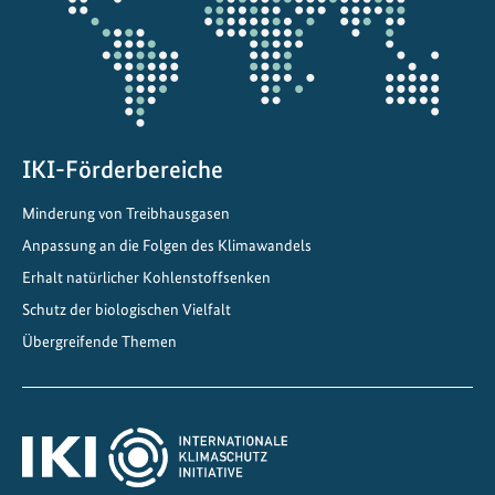
t
w
i
c
k
e
IKI-Förderbereiche
l
Minderung von Treibhausgasen
t
Anpassung an die Folgen des Klimawandels
E
-
Erhalt natürlicher Kohlenstoffsenken
F
Schutz der biologischen Vielfalt
u
Übergreifende Themen
e
l
-
P
i