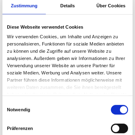
Zustimmung
Details
Über Cookies
11/ 2025 | Studie
Criterios de la Unión Europea para
Diese Webseite verwendet Cookies
certificación de H2 renovable y
productos PtX
Wir verwenden Cookies, um Inhalte und Anzeigen zu
personalisieren, Funktionen für soziale Medien anbieten
Spanisch (PDF, 2 MB)
zu können und die Zugriffe auf unsere Website zu
analysieren. Außerdem geben wir Informationen zu Ihrer
Verwendung unserer Website an unsere Partner für
soziale Medien, Werbung und Analysen weiter. Unsere
Partner führen diese Informationen möglicherweise mit
weiteren Daten zusammen, die Sie ihnen bereitgestellt
haben oder die sie im Rahmen Ihrer Nutzung der Dienste
gesammelt haben.
Einwilligungsauswahl
11/ 2025 | Studie
Notwendig
Identificación y análisis de permisos
para el desarrollo de proyectos de H2V
Präferenzen
y derivados en Argentina