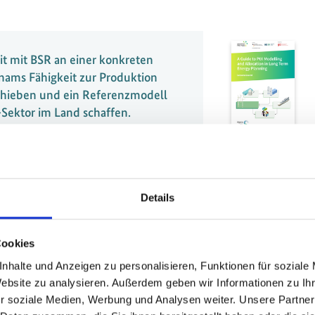
 mit BSR an einer konkreten
tnams Fähigkeit zur Produktion
schieben und ein Referenzmodell
-Sektor im Land schaffen.
ektorin, GIZ Energy Support Programme
ietnam
Details
Cookies
 dem World Hydrogen Summit 2026 in
nhalte und Anzeigen zu personalisieren, Funktionen für soziale
ärung zwischen der Gesellschaft für
Website zu analysieren. Außerdem geben wir Informationen zu I
Z) und Ecopetrol, Kolumbiens größtem
r soziale Medien, Werbung und Analysen weiter. Unsere Partner
 Das kolumbianische Pilotprojekt soll