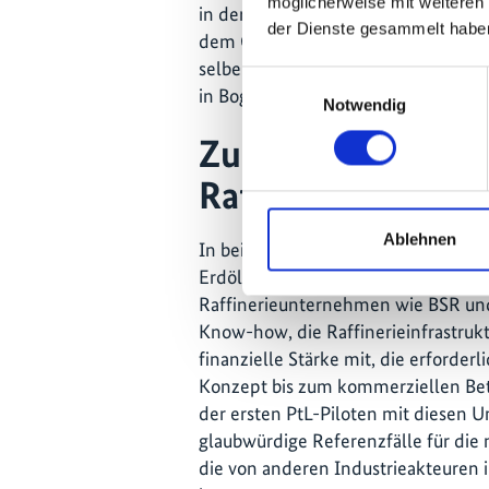
möglicherweise mit weiteren
in der Cartagena-Raffinerie von Ec
der Dienste gesammelt habe
dem Coral-Projekt aufbauen, einer 
selben Standort bereits in Betrieb
Einwilligungsauswahl
in Bogotá ist für Anfang Juli 2026 ge
Notwendig
Zusammenarbeit m
Raffinerien
Ablehnen
In beiden Fällen sind die Partneru
Erdölsektor. Eine bewusste Entsche
Raffinerieunternehmen wie BSR und
Know-how, die Raffinerieinfrastrukt
finanzielle Stärke mit, die erforder
Konzept bis zum kommerziellen Bet
der ersten PtL-Piloten mit diesen
glaubwürdige Referenzfälle für die 
die von anderen Industrieakteuren