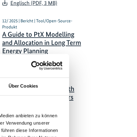
Englisch (PDF, 3 MB)
12/ 2025 | Bericht | Tool/Open-Source-
Produkt
A Guide to PtX Modelling
and Allocation in Long Term
Energy Planning
Englisch (PDF, 500 KB)
11/ 2025 | Bericht
Über Cookies
Green Hydrogen in South
Africa: Strategic Enablers
for a Sustainable and
Competitive Economy
 Medien anbieten zu können
hrer Verwendung unserer
Englisch (PDF, 7 MB)
 führen diese Informationen