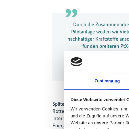
Durch die Zusammenarbeit
Pilotanlage wollen wir Vie
nachhaltiger Kraftstoffe an
für den breiteren PtX
Christiana Hageneder, Programmdir
V
Zustimmung
Diese Webseite verwendet 
Später in diesem Monat wurde auf
Wir verwenden Cookies, um I
Rotterdam eine zweite Absichtserkl
und die Zugriffe auf unsere 
internationale Zusammenarbeit (GI
Website an unsere Partner fü
Energieunternehmen, unterzeichnet.