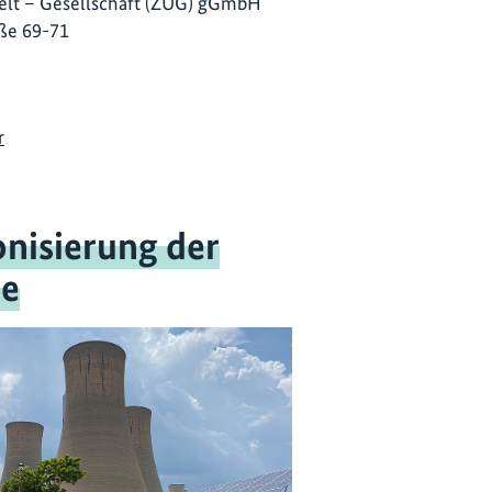
lt – Gesellschaft (ZUG) gGmbH
ße 69-71
r
nisierung der
ie