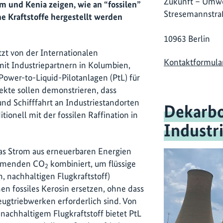
Zukunft – Umwe
m und Kenia zeigen, wie an “fossilen”
Stresemannstra
e Kraftstoffe hergestellt werden
10963 Berlin
tzt von der Internationalen
Kontaktformula
t mit Industriepartnern in Kolumbien,
wer-to-Liquid-Pilotanlagen (PtL) für
jekte sollen demonstrieren, dass
und Schifffahrt an Industriestandorten
Dekarbo
tionell mit der fossilen Raffination in
Industr
das Strom aus erneuerbaren Energien
tammenden CO
kombiniert, um flüssige
2
, nachhaltigen Flugkraftstoff)
nen fossiles Kerosin ersetzen, ohne dass
gtriebwerken erforderlich sind. Von
nachhaltigem Flugkraftstoff bietet PtL