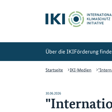
Zum
Zur
Zur
Hauptinhalt
Suche
Hauptnavigation
springen
springen
springen
Über die IKI
Förderung find
Startseite
IKI-Medien
"Intern
30.06.2026
"Internati