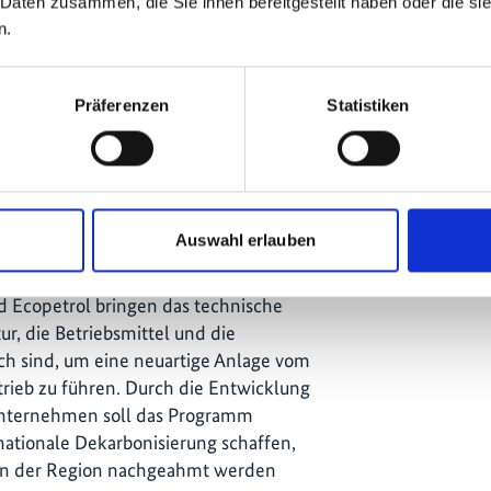
 Daten zusammen, die Sie ihnen bereitgestellt haben oder die s
opetrol entwickelt werden und kann auf
n.
Anlage für grünen Wasserstoff, die am
 genommen wird. Ein Auftakt-Workshop
plant.
Präferenzen
Statistiken
it staatlichen
Auswahl erlauben
nternehmen große, staatliche Akteure im
idung, denn etablierte
 Ecopetrol bringen das technische
ur, die Betriebsmittel und die
lich sind, um eine neuartige Anlage vom
rieb zu führen. Durch die Entwicklung
 Unternehmen soll das Programm
nationale Dekarbonisierung schaffen,
 in der Region nachgeahmt werden