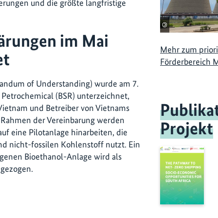
erungen und die größte langfristige
©
lärungen im Mai
Mehr zum priori
et
Förderbereich 
randum of Understanding) wurde am 7.
 Petrochemical (BSR) unterzeichnet,
Publika
oVietnam und Betreiber von Vietnams
Im Rahmen der Vereinbarung werden
Projekt
uf eine Pilotanlage hinarbeiten, die
 nicht-fossilen Kohlenstoff nutzt. Ein
genen Bioethanol-Anlage wird als
 gezogen.