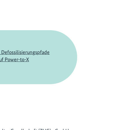
e Defossilisierungspfade
uf Power-to-X