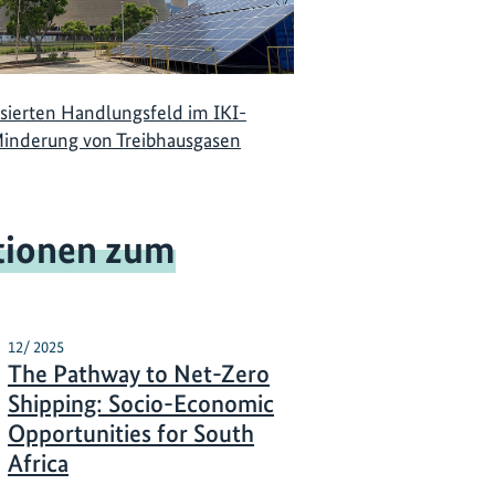
sierten Handlungsfeld im IKI-
Minderung von Treibhausgasen
tionen zum
12/ 2025
The Pathway to Net-Zero
Shipping: Socio-Economic
Opportunities for South
Africa