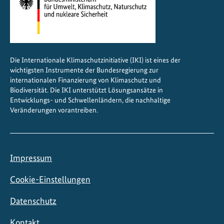
t
p
r
o
j
Die Internationale Klimaschutzinitiative (IKI) ist eines der
e
wichtigsten Instrumente der Bundesregierung zur
k
internationalen Finanzierung von Klimaschutz und
t
Biodiversität. Die IKI unterstützt Lösungsansätze in
Entwicklungs- und Schwellenländern, die nachhaltige
e
Veränderungen vorantreiben.
Impressum
Cookie-Einstellungen
Datenschutz
Kontakt