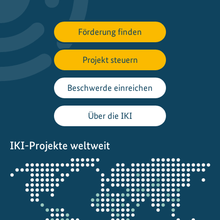
a
t
Förderung finden
i
o
Projekt steuern
n
a
l
Beschwerde einreichen
P
t
Über die IKI
X
H
IKI-Projekte weltweit
u
b
Öffnet
"
die
e
Projektkarte
n
t
w