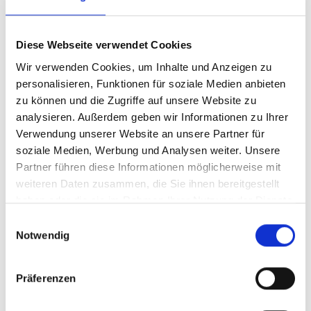
Criterios de la Unión Europea para
certificación de H2 renovable y
Diese Webseite verwendet Cookies
productos PtX
Wir verwenden Cookies, um Inhalte und Anzeigen zu
Spanisch (PDF, 2 MB)
personalisieren, Funktionen für soziale Medien anbieten
zu können und die Zugriffe auf unsere Website zu
analysieren. Außerdem geben wir Informationen zu Ihrer
Verwendung unserer Website an unsere Partner für
soziale Medien, Werbung und Analysen weiter. Unsere
Partner führen diese Informationen möglicherweise mit
weiteren Daten zusammen, die Sie ihnen bereitgestellt
haben oder die sie im Rahmen Ihrer Nutzung der Dienste
11/ 2025 | Studie
gesammelt haben.
Einwilligungsauswahl
Identificación y análisis de permisos
Notwendig
para el desarrollo de proyectos de H2V
y derivados en Argentina
Präferenzen
Spanisch (PDF, 6 MB)