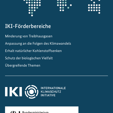
i
c
k
e
IKI-Förderbereiche
l
Minderung von Treibhausgasen
t
Anpassung an die Folgen des Klimawandels
E
-
Erhalt natürlicher Kohlenstoffsenken
F
Schutz der biologischen Vielfalt
u
Übergreifende Themen
e
l
-
P
i
l
o