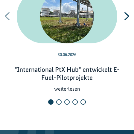
Vorherige
N
30.06.2026
"International PtX Hub" entwickelt E-
Fuel-Pilotprojekte
"
weiterlesen
I
n
t
e
r
n