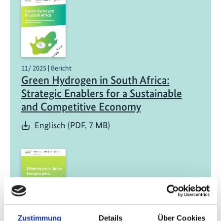
11/ 2025 | Bericht
Green Hydrogen in South Africa:
Strategic Enablers for a Sustainable
and Competitive Economy
Englisch (PDF, 7 MB)
Zustimmung
Details
Über Cookies
11/ 2025 | Studie