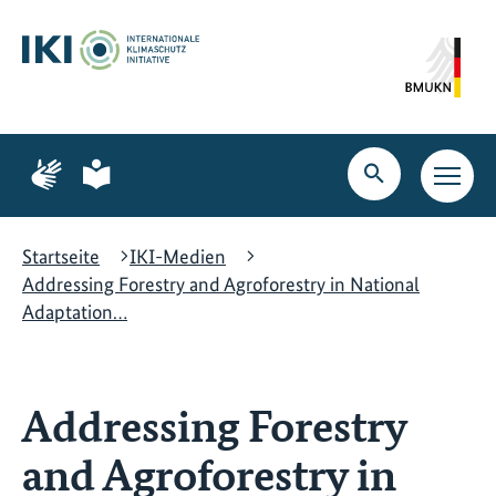
Zum
Zur
Zur
Hauptinhalt
Suche
Hauptnavigation
springen
springen
springen
Zur
Zur
Seite
Seite
Suche
Haupt
für
für
öffnen
Navig
Gebärdensprache
leichte
öffne
Sprache
Startseite
IKI-Medien
Addressing Forestry and Agroforestry in National
Adaptation…
Addressing Forestry
and Agroforestry in