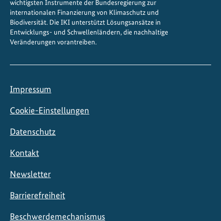
wichtigsten Instrumente der Bundesregierung zur
L
internationalen Finanzierung von Klimaschutz und
a
Biodiversität. Die IKI unterstützt Lösungsansätze in
Entwicklungs- und Schwellenländern, die nachhaltige
n
Veränderungen vorantreiben.
d
w
i
r
Impressum
t
s
Cookie-Einstellungen
c
Datenschutz
h
a
Kontakt
f
t
Newsletter
Barrierefreiheit
Beschwerdemechanismus