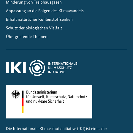
Minderung von Treibhausgasen
p
Anpassung an die Folgen des Klimawandels
a
s
Erhalt natürlicher Kohlenstoffsenken
s
Schutz der biologischen Vielfalt
u
Übergreifende Themen
n
g
s
p
l
a
n
f
ü
r
d
i
Die Internationale Klimaschutzinitiative (IKI) ist eines der
e