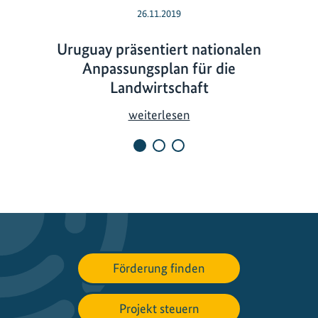
26.11.2019
Uruguay präsentiert nationalen
Anpassungsplan für die
Landwirtschaft
U
weiterlesen
r
u
g
u
a
y
p
r
Förderung finden
ä
s
Projekt steuern
e