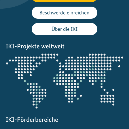
n
t
Beschwerde einreichen
i
e
Über die IKI
r
t
IKI-Projekte weltweit
n
a
Öffnet
t
die
i
Projektkarte
o
n
a
l
e
n
A
IKI-Förderbereiche
n