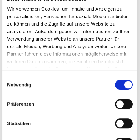
Wir verwenden Cookies, um Inhalte und Anzeigen zu
personalisieren, Funktionen für soziale Medien anbieten
zu können und die Zugriffe auf unsere Website zu
03/ 2021 | Studie
analysieren. Außerdem geben wir Informationen zu Ihrer
Safeguarding livelihoods and
Verwendung unserer Website an unsere Partner für
promoting resilience through National
soziale Medien, Werbung und Analysen weiter. Unsere
Adaptation Plans: Case study Uganda
Partner führen diese Informationen möglicherweise mit
weiteren Daten zusammen, die Sie ihnen bereitgestellt
Englisch (externer Link)
haben oder die sie im Rahmen Ihrer Nutzung der Dienste
gesammelt haben.
Einwilligungsauswahl
Notwendig
mehr Publikationen
Präferenzen
Statistiken
Projekt