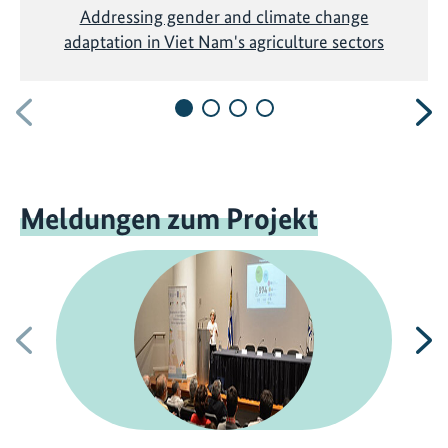
Addressing gender and climate change
adaptation in Viet Nam's agriculture sectors
Vorherige
N
Meldungen zum Projekt
Vorherige
N