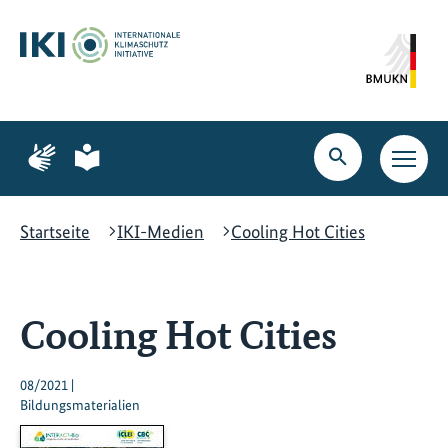
Zum
Zur
Zur
Hauptinhalt
Suche
Hauptnavigation
springen
springen
springen
Zur
Zur
Seite
Seite
Suche
Haupt
für
für
öffnen
Navig
Gebärdensprache
leichte
öffne
Sprache
Startseite
IKI-Medien
Cooling Hot Cities
Cooling Hot Cities
08/2021 |
Bildungsmaterialien