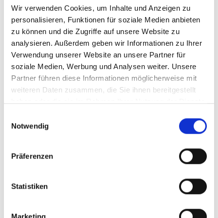
Wir verwenden Cookies, um Inhalte und Anzeigen zu
personalisieren, Funktionen für soziale Medien anbieten
zu können und die Zugriffe auf unsere Website zu
analysieren. Außerdem geben wir Informationen zu Ihrer
Verwendung unserer Website an unsere Partner für
soziale Medien, Werbung und Analysen weiter. Unsere
08/ 2021 | Bildungsmaterialien
Partner führen diese Informationen möglicherweise mit
Belo Horizonte's Green-Blue Network:
weiteren Daten zusammen, die Sie ihnen bereitgestellt
A mapping methodology to prioritize
haben oder die sie im Rahmen Ihrer Nutzung der Dienste
nature-based solutions
gesammelt haben.
Einwilligungsauswahl
Notwendig
Englisch (externer Link)
Präferenzen
mehr Publikationen
Statistiken
Marketing