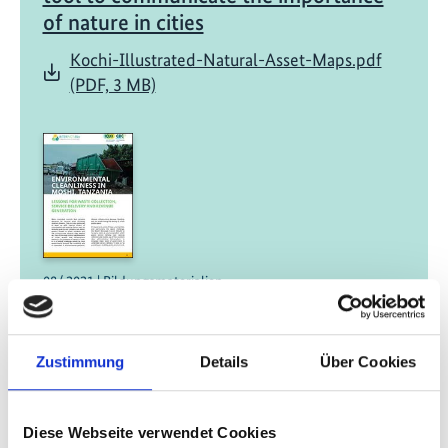
of nature in cities
Kochi-Illustrated-Natural-Asset-Maps.pdf
(PDF, 3 MB)
08/ 2021 | Bildungsmaterialien
Environmental Cleanliness in Moshi:
Lessons for waste collection, service
delivery and revenue generation
Zustimmung
Details
Über Cookies
Englisch (externer Link)
Diese Webseite verwendet Cookies