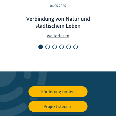
06.05.2025
Verbindung von Natur und
städtischem Leben
V
weiterlesen
e
r
b
i
n
d
u
n
Förderung finden
g
v
Projekt steuern
o
n