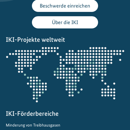
N
Beschwerde einreichen
a
t
Über die IKI
u
r
IKI-Projekte weltweit
u
n
Öffnet
d
die
s
Projektkarte
t
ä
d
t
i
s
c
IKI-Förderbereiche
h
Minderung von Treibhausgasen
e