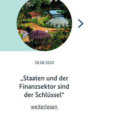
Nächste
28.08.2020
21.05.2019
„Staaten und der
Kein Leben oh
Finanzsektor sind
Vielfalt!
der Schlüssel“
K
weiterlesen
e
„
weiterlesen
i
S
n
t
L
a
e
a