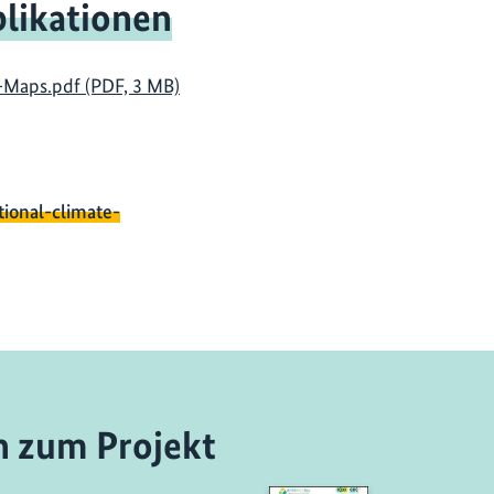
likationen
t-Maps.pdf (PDF, 3 MB)
tional-climate-
n zum Projekt