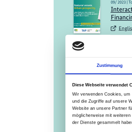
09/ 2023 | 
Interac
Financi
Englis
08/ 2021 | B
Zustimmung
Belo Ho
Networ
methodo
Diese Webseite verwendet 
nature-
Wir verwenden Cookies, um I
und die Zugriffe auf unsere 
Englis
Website an unsere Partner fü
möglicherweise mit weiteren
der Dienste gesammelt habe