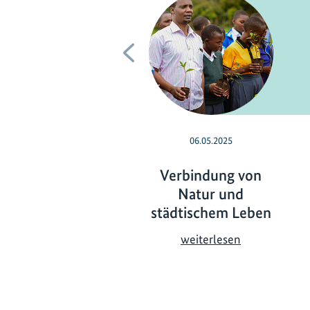
Vorherige
06.05.2025
Verbindung von
Natur und
städtischem Leben
V
weiterlesen
e
r
b
i