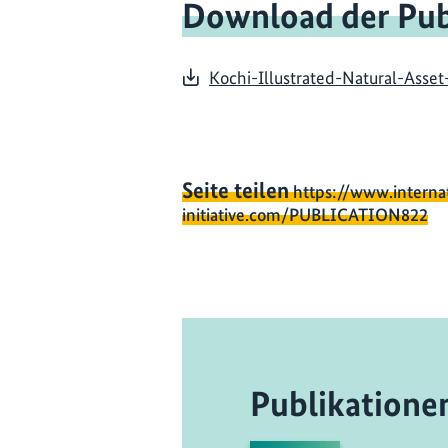
Download der Pub
Kochi-Illustrated-Natural-Asse
Seite teilen
https://www.interna
initiative.com/PUBLICATION822
Publikatione