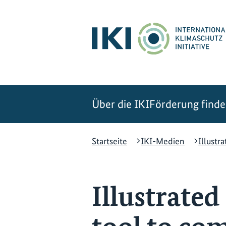
Zum
Zur
Zur
Hauptinhalt
Suche
Hauptnavigation
springen
springen
springen
Über die IKI
Förderung find
Startseite
IKI-Medien
Illustr
Illustrated