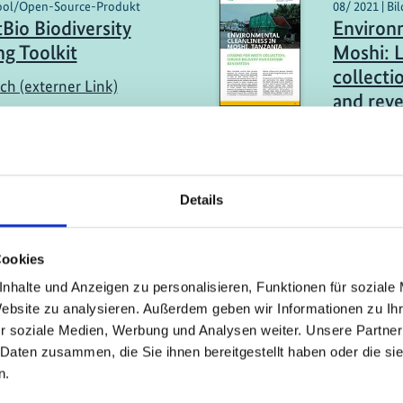
Tool/Open-Source-Produkt
08/ 2021 | Bi
tBio Biodiversity
Environm
ng Toolkit
Moshi: L
collecti
ch (externer Link)
and rev
Englis
ildungsmaterialien
08/ 2021 | Bi
Details
rizonte's Green-Blue
Developi
k: A mapping
Biodiver
logy to prioritize
Action P
Cookies
based solutions
particip
nhalte und Anzeigen zu personalisieren, Funktionen für soziale
Kochi
Website zu analysieren. Außerdem geben wir Informationen zu I
ch (externer Link)
r soziale Medien, Werbung und Analysen weiter. Unsere Partner
Englis
 Daten zusammen, die Sie ihnen bereitgestellt haben oder die s
n.