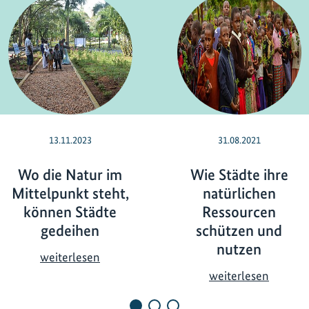
13.11.2023
31.08.2021
Wo die Natur im
Wie Städte ihre
Mittelpunkt steht,
natürlichen
können Städte
Ressourcen
gedeihen
schützen und
nutzen
W
weiterlesen
o
W
weiterlesen
d
i
i