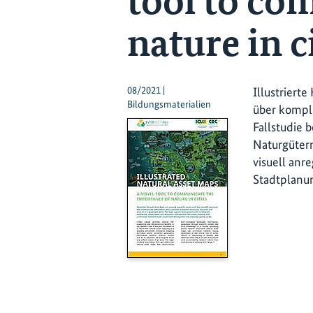
tool to co
nature in c
08/2021 |
Illustriert
Bildungsmaterialien
über kompl
Fallstudie 
Naturgütern
visuell anr
Stadtplanu