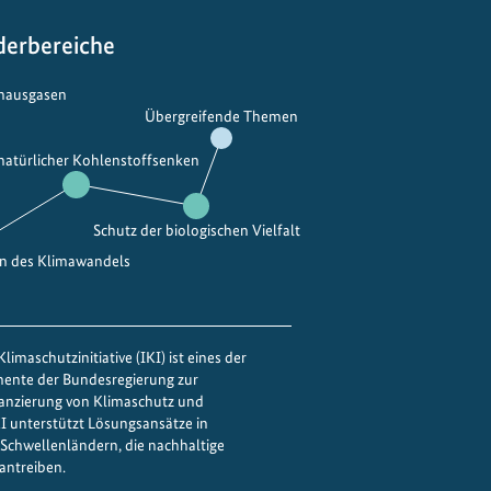
D
a
a
l
derbereiche
t
i
e
s
bhausgasen
Übergreifende Themen
n
i
g
e
 natürlicher Kohlenstoffsenken
r
r
u
u
n
Schutz der biologischen Vielfalt
n
d
g
en des Klimawandels
l
:
a
V
g
e
limaschutzinitiative (IKI) ist eines der
e
r
mente der Bundesregierung zur
f
b
nanzierung von Klimaschutz und
ü
IKI unterstützt Lösungsansätze in
e
Schwellenländern, die nachhaltige
r
s
antreiben.
d
s