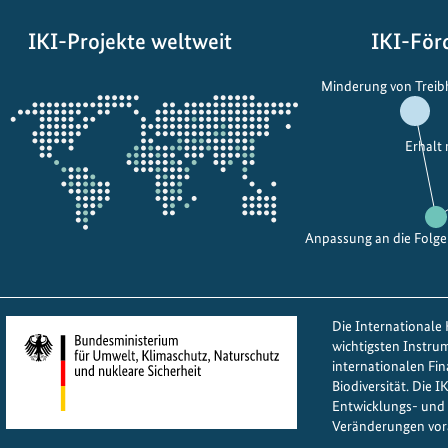
p
T
r
r
IKI-Projekte weltweit
IKI-För
o
a
Öffnet
j
c
Minderung von Trei
die
e
k
Projektkarte
k
e
Erhalt
t
r
e
o
i
f
m
C
Anpassung an die Folg
V
l
e
i
r
m
Die Internationale K
k
a
wichtigsten Instru
e
t
internationalen Fi
h
e
Biodiversität. Die 
r
Entwicklungs- und 
S
Veränderungen vor
l
t