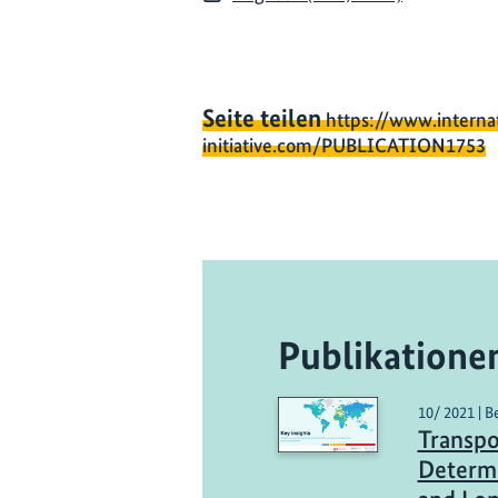
Seite teilen
https://www.interna
initiative.com/PUBLICATION1753
Publikatione
10/ 2021 | B
Transpo
Determi