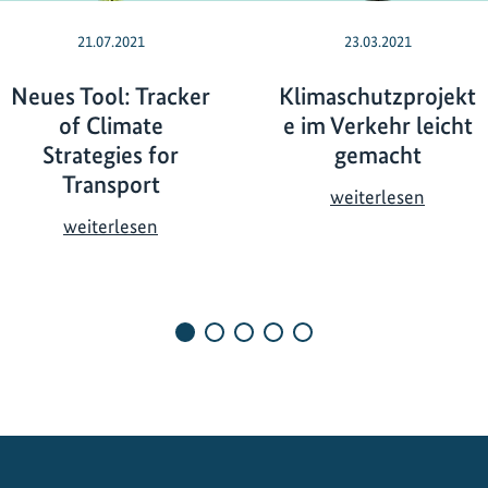
21.07.2021
23.03.2021
Neues Tool: Tracker
Klimaschutzprojekt
of Climate
e im Verkehr leicht
Strategies for
gemacht
Transport
K
weiterlesen
l
N
weiterlesen
i
e
m
u
a
e
s
s
c
T
h
o
u
o
t
l
z
: