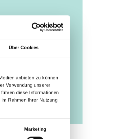
Tool/Open-Source-Produkt
 Mobility in Kenya:
 Infrastructure
Über Cookies
ch (externer Link)
 Medien anbieten zu können
hrer Verwendung unserer
 führen diese Informationen
ie im Rahmen Ihrer Nutzung
Marketing