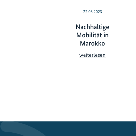
22.08.2023
Nachhaltige
Mobilität in
Marokko
N
weiterlesen
a
c
h
h
a
l
t
i
g
e