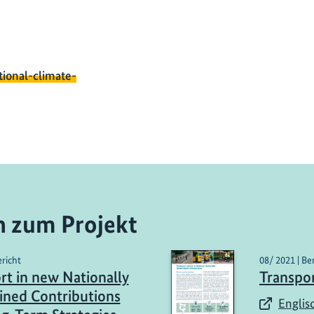
tional-climate-
n zum Projekt
ericht
08/ 2021 | Be
rt in new Nationally
Transpo
ned Contributions
Englis