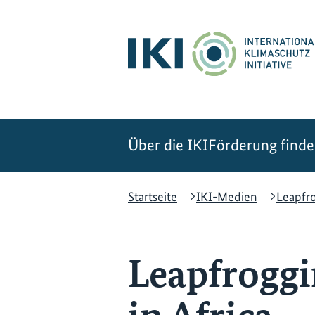
Zum
Zur
Zur
Hauptinhalt
Suche
Hauptnavigation
springen
springen
springen
Über die IKI
Förderung find
Startseite
IKI-Medien
Leapfro
Leapfroggi