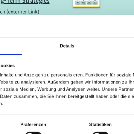
g-Term Strategies​
ch (externer Link)
ildungsmaterialien
07/ 2021 | 
 with the End-of-Life
Electric
 of Electric Vehicle
Charging
Details
es
Englis
ch (externer Link)
Cookies
nhalte und Anzeigen zu personalisieren, Funktionen für soziale
Website zu analysieren. Außerdem geben wir Informationen zu I
r soziale Medien, Werbung und Analysen weiter. Unsere Partner
mehr Publikationen
 Daten zusammen, die Sie ihnen bereitgestellt haben oder die s
n.
Präferenzen
Statistiken