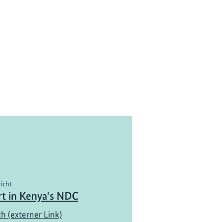
richt
rt in Kenya's NDC
ch (externer Link)