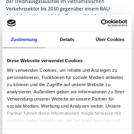
der Treibhausgasausstoß im vietnamesischen
Verkehrssektor bis 2030 gegenüber einem BAU-
Szenario um bis zu 20 Mio. Tonnen (20 %) verringert
werden kann. Zur Nutzung dieses Potenzials müssen
jedoch mit internationaler Unterstützung wichtige
Klimaminderungsmaßnahmen realisiert werden. Die
Zustimmung
Details
Über Cookies
im Rahmen von TraCS gewonnenen Erkenntnisse
fließen jetzt in den Aktionsplan für Verkehr,
Klimaschutz und ökologisches Wachstum ein, der für
Diese Webseite verwendet Cookies
den Zeitraum 2021-2030 entwickelt wird. Laut Luu
Wir verwenden Cookies, um Inhalte und Anzeigen zu
sind die im Rahmen der Zusammenarbeit mit dem
personalisieren, Funktionen für soziale Medien anbieten
TraCS-Projekt gewonnenen Daten von zentraler
zu können und die Zugriffe auf unsere Website zu
Bedeutung: "Damit lässt sich jede
analysieren. Außerdem geben wir Informationen zu Ihrer
Minderungsmaßnahme quantifizieren. Gleichzeitig
Verwendung unserer Website an unsere Partner für
haben wir jetzt evidenzbasierte Daten, auf deren
soziale Medien, Werbung und Analysen weiter. Unsere
Grundlage wir den Aktionsplan des Ministeriums zum
Partner führen diese Informationen möglicherweise mit
Klimawandel" entwickeln können", so Luu.
weiteren Daten zusammen, die Sie ihnen bereitgestellt
haben oder die sie im Rahmen Ihrer Nutzung der Dienste