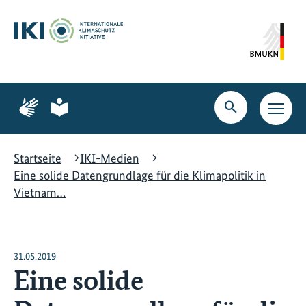
Zum
Zur
Zur
Hauptinhalt
Suche
Hauptnavigation
springen
springen
springen
Zur
Zur
Seite
Seite
Suche
Haupt
für
für
öffnen
Navig
Gebärdensprache
leichte
öffne
Sprache
Startseite
IKI-Medien
Eine solide Datengrundlage für die Klimapolitik in
Vietnam…
31.05.2019
Eine solide