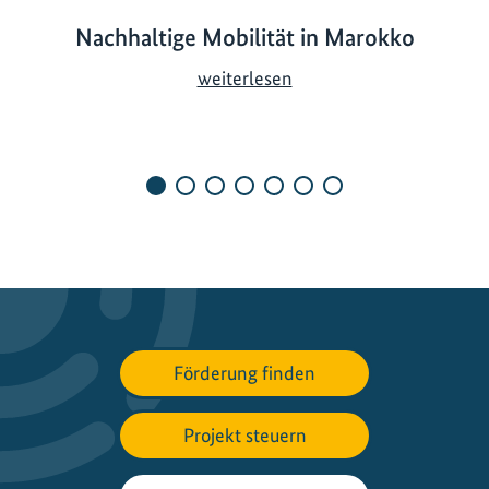
Nachhaltige Mobilität in Marokko
N
weiterlesen
a
c
h
h
a
l
t
i
g
e
Förderung finden
M
o
b
Projekt steuern
i
l