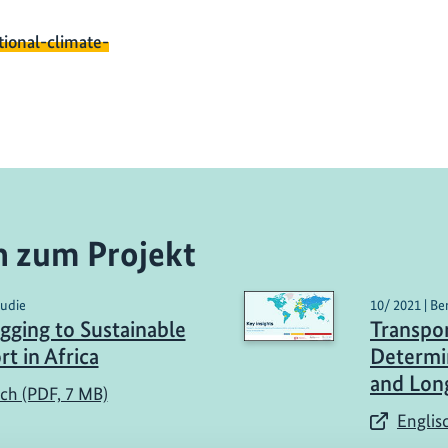
tional-climate-
n zum Projekt
tudie
10/ 2021 | Be
gging to Sustainable
Transpor
t in Africa
Determi
and Long
sch (PDF, 7 MB)
Englis