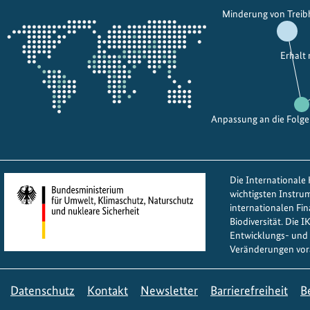
Öffnet
j
c
Minderung von Trei
die
e
k
Projektkarte
k
e
Erhalt
t
r
e
o
i
f
m
C
Anpassung an die Folg
V
l
e
i
r
m
Die Internationale K
k
a
wichtigsten Instru
e
t
internationalen Fi
h
e
Biodiversität. Die 
r
Entwicklungs- und 
S
Veränderungen vor
l
t
e
r
i
a
Datenschutz
Kontakt
Newsletter
Barrierefreiheit
B
c
t