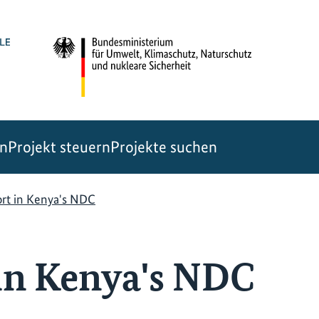
en
Projekt steuern
Projekte suchen
ort in Kenya's NDC
in Kenya's NDC