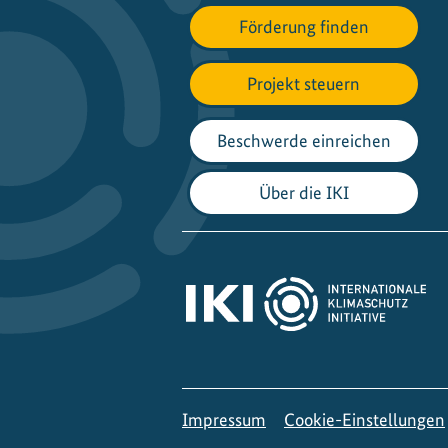
i
Förderung finden
l
i
Projekt steuern
t
ä
Beschwerde einreichen
t
i
n
Über die IKI
M
a
r
o
k
k
o
Impressum
Cookie-Einstellungen