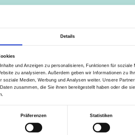
ildungsmaterialien
07/ 2021 | 
 with the End-of-Life
Electric
 of Electric Vehicle
Charging
es
Details
Englis
ch (externer Link)
Cookies
nhalte und Anzeigen zu personalisieren, Funktionen für soziale
mehr Publikationen
Website zu analysieren. Außerdem geben wir Informationen zu I
r soziale Medien, Werbung und Analysen weiter. Unsere Partner
 Daten zusammen, die Sie ihnen bereitgestellt haben oder die s
n.
Präferenzen
Statistiken