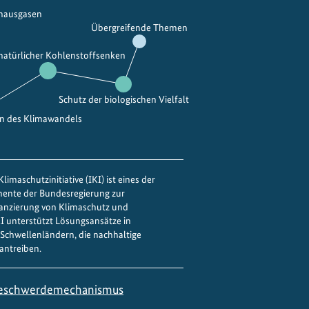
e
s
bhausgasen
Übergreifende Themen
n
i
g
e
 natürlicher Kohlenstoffsenken
r
r
u
u
n
Schutz der biologischen Vielfalt
n
d
g
en des Klimawandels
l
:
a
V
g
e
limaschutzinitiative (IKI) ist eines der
e
r
mente der Bundesregierung zur
f
b
nanzierung von Klimaschutz und
ü
IKI unterstützt Lösungsansätze in
e
Schwellenländern, die nachhaltige
r
s
antreiben.
d
s
i
e
e
eschwerdemechanismus
r
K
t