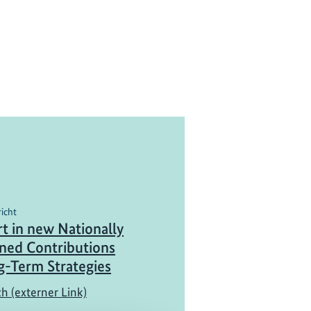
richt
t in new Nationally
ned Contributions
-Term Strategies​
ch (externer Link)