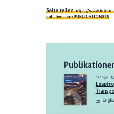
Seite teilen
https://www.interna
initiative.com/PUBLICATION876
Publikatione
06/ 2023 | S
Leapfro
Transpor
Engli