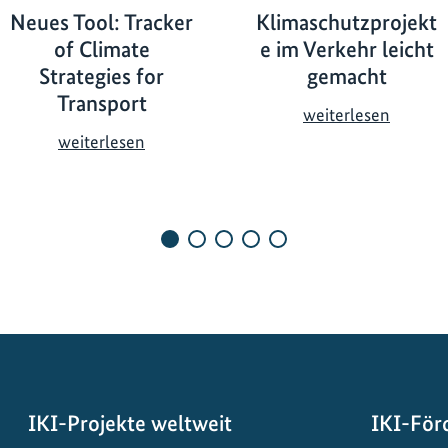
Neues Tool: Tracker
Klimaschutzprojekt
of Climate
e im Verkehr leicht
Strategies for
gemacht
Transport
K
weiterlesen
l
N
weiterlesen
i
e
m
u
a
e
s
s
c
T
h
o
u
o
t
l
z
:
p
T
r
r
IKI-Projekte weltweit
IKI-För
o
a