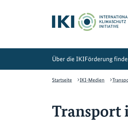
Zum
Zur
Zur
Hauptinhalt
Suche
Hauptnavigation
springen
springen
springen
Über die IKI
Förderung find
Startseite
IKI-Medien
Transp
Transport 