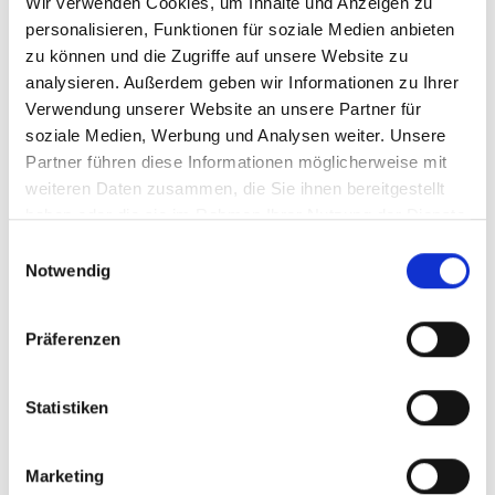
Wir verwenden Cookies, um Inhalte und Anzeigen zu
der in den Ziellieferketten ermittelten Bedarfe
personalisieren, Funktionen für soziale Medien anbieten
wurden daraufhin konkrete
zu können und die Zugriffe auf unsere Website zu
Interventionsregionen festgelegt und
analysieren. Außerdem geben wir Informationen zu Ihrer
maßgeschneiderte Maßnahmenpakete
Verwendung unserer Website an unsere Partner für
entwickelt.
soziale Medien, Werbung und Analysen weiter. Unsere
Am 19. November 2025 gaben die
Partner führen diese Informationen möglicherweise mit
Durchführungsorganisationen und -partner GIZ,
weiteren Daten zusammen, die Sie ihnen bereitgestellt
haben oder die sie im Rahmen Ihrer Nutzung der Dienste
WWF und Solidaridad auf der UN-Klimakonferenz
gesammelt haben.
in Belém im Rahmen der Nebenveranstaltung
Einwilligungsauswahl
Notwendig
„Building bridges between sustainability, inclusion,
and the market: the role of socio-environmental
indices in family farming“ die Beauftragung des
Präferenzen
Projekts bekannt.
Mehrere Studien des Projekts befassten sich mit
Statistiken
zentralen Datenlücken: eine Marktanalyse für
Deutschland und die EU; eine Analyse wirksamer
„sustainable concern“-Mechanismen im Rahmen
Marketing