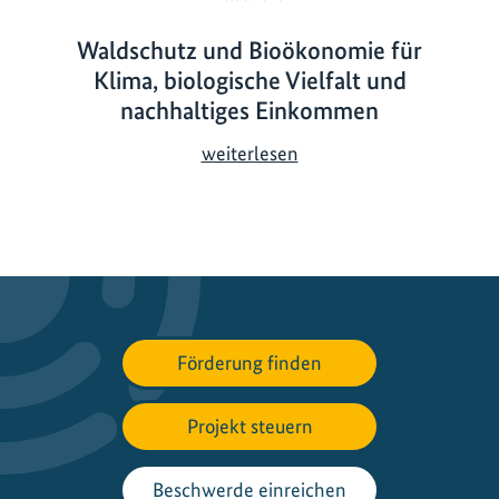
Waldschutz und Bioökonomie für
Klima, biologische Vielfalt und
nachhaltiges Einkommen
W
weiterlesen
a
l
d
s
c
h
u
Förderung finden
t
z
Projekt steuern
u
n
d
Beschwerde einreichen