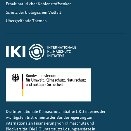
Erhalt natürlicher Kohlenstoffsenken
a
,
Schutz der biologischen Vielfalt
b
Übergreifende Themen
i
o
l
o
g
i
s
c
h
e
V
i
Die Internationale Klimaschutzinitiative (IKI) ist eines der
e
wichtigsten Instrumente der Bundesregierung zur
l
internationalen Finanzierung von Klimaschutz und
f
Biodiversität. Die IKI unterstützt Lösungsansätze in