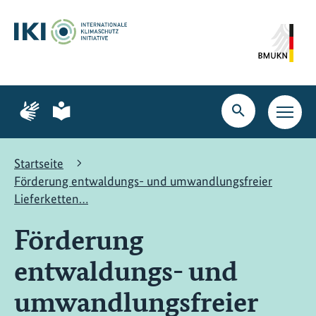
Zum
Zur
Zur
Hauptinhalt
Suche
Hauptnavigation
springen
springen
springen
Zur
Zur
Seite
Seite
Suche
Haupt
für
für
öffnen
Navig
Gebärdensprache
leichte
öffne
Sprache
Startseite
Förderung entwaldungs- und umwandlungsfreier
Lieferketten…
Förderung
entwaldungs- und
umwandlungsfreier