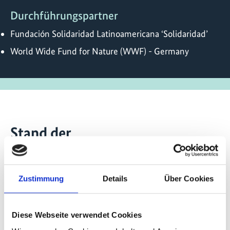
Durchführungspartner
Fundación Solidaridad Latinoamericana ‘Solidaridad’
World Wide Fund for Nature (WWF) - Germany
Stand der
Umsetzung/Ergebnisse
In der Vorbereitungsphase wurden im Rahmen
Zustimmung
Details
Über Cookies
von Ländermissionen in die vier Partnerländer
Bolivien, Honduras, Kolumbien und Brasilien
Akteur*innen auf lokaler, nationaler und
Diese Webseite verwendet Cookies
internationaler Ebene konsultiert. Auf Grundlage