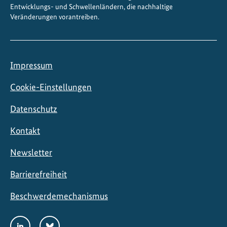
Entwicklungs- und Schwellenländern, die nachhaltige
a
Veränderungen vorantreiben.
l
t
u
n
Impressum
d
n
Cookie-Einstellungen
a
Datenschutz
c
h
Kontakt
h
a
Newsletter
l
t
Barrierefreiheit
i
Beschwerdemechanismus
g
e
Social
LinkedIn
Bluesky
s