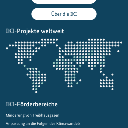
B
i
Über die IKI
o
ö
IKI-Projekte weltweit
k
o
Öffnet
n
die
o
Projektkarte
m
i
e
f
ü
r
IKI-Förderbereiche
K
l
Minderung von Treibhausgasen
i
Anpassung an die Folgen des Klimawandels
m