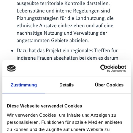
ausgeübte territoriale Kontrolle darstellen.
Lebenspläne und interne Regelungen sind
Planungsstrategien für die Landnutzung, die
ethnische Ansätze einbeziehen und auf eine
nachhaltige Nutzung und Verwaltung der
angestammten Gebiete abzielen.
Dazu hat das Projekt ein regionales Treffen für
indigene Frauen abgehalten bei dem es darum
ging, traditionelles Wissen auszutauschen, Frauen
zu stärken und diese dabei zu unterstützen,
indigenes Land zu schützen.
Zustimmung
Details
Über Cookies
Im Vorfeld wurden drei Schulungsworkshops über
die Stärkung der Rolle der Frau und den Schutz
der biologischen Vielfalt entwickelt und eine
Diese Webseite verwendet Cookies
vorläufige Verbreitungsstrategie ausgearbeitet.
Wir verwenden Cookies, um Inhalte und Anzeigen zu
Außerdem wurden 40
personalisieren, Funktionen für soziale Medien anbieten
Verbreitungsveranstaltungen durchgeführt, die
zu können und die Zugriffe auf unsere Website zu