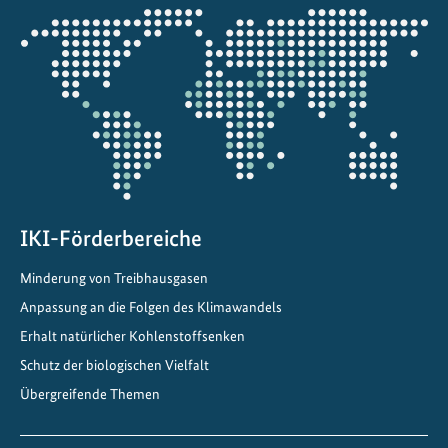
i
Öffnet
g
die
k
Projektkarte
e
i
t
f
ü
r
w
IKI-Förderbereiche
i
Minderung von Treibhausgasen
r
Anpassung an die Folgen des Klimawandels
k
s
Erhalt natürlicher Kohlenstoffsenken
a
Schutz der biologischen Vielfalt
m
Übergreifende Themen
e
K