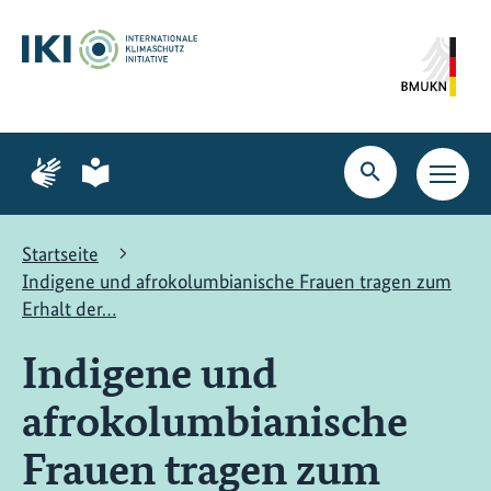
Zum
Zur
Zur
Hauptinhalt
Suche
Hauptnavigation
springen
springen
springen
Zur
Zur
Seite
Seite
Suche
Haupt
für
für
öffnen
Navig
Gebärdensprache
leichte
öffne
Sprache
Startseite
Indigene und afrokolumbianische Frauen tragen zum
Erhalt der…
Indigene und
afrokolumbianische
Frauen tragen zum