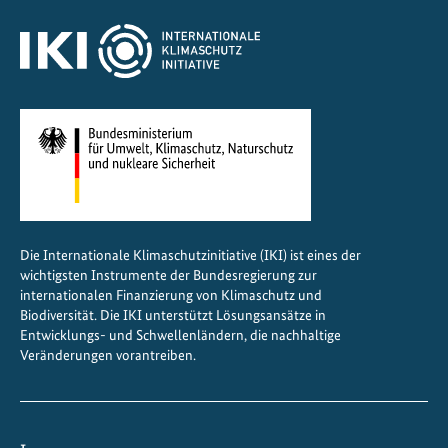
l
i
m
a
-
u
n
d
B
i
Die Internationale Klimaschutzinitiative (IKI) ist eines der
o
wichtigsten Instrumente der Bundesregierung zur
d
internationalen Finanzierung von Klimaschutz und
i
Biodiversität. Die IKI unterstützt Lösungsansätze in
Entwicklungs- und Schwellenländern, die nachhaltige
v
Veränderungen vorantreiben.
e
r
s
i