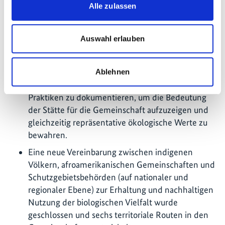
Alle zulassen
Eine Studie über die biophysikalischen und
soziokulturellen Merkmale von kulturell
bedeutsamen Gebieten in traditionellen
Auswahl erlauben
Territorien, die in das GIS aufgenommen werden
sollen, wurde durchgeführt. Diese Studien zielen
darauf ab, heilige Stätten indigener
Ablehnen
Gemeinschaften sowie ökologische und soziale
Praktiken zu dokumentieren, um die Bedeutung
der Stätte für die Gemeinschaft aufzuzeigen und
gleichzeitig repräsentative ökologische Werte zu
bewahren.
Eine neue Vereinbarung zwischen indigenen
Völkern, afroamerikanischen Gemeinschaften und
Schutzgebietsbehörden (auf nationaler und
regionaler Ebene) zur Erhaltung und nachhaltigen
Nutzung der biologischen Vielfalt wurde
geschlossen und sechs territoriale Routen in den