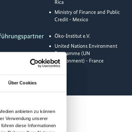
Rica
Ministry of Finance and Public
Credit - Mexico
führungspartner
Öko-Institut e.V.
United Nations Environment
Programme (UN
Environment) - France
Online
https://www.giz.de/de/weltweit/1
Über Cookies
 Medien anbieten zu können
hrer Verwendung unserer
 führen diese Informationen