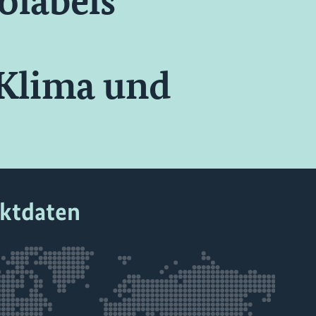
olabels
 Klima und
ektdaten