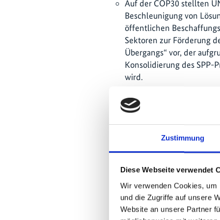
Auf der COP30 stellten 
Beschleunigung von Lösu
öffentlichen Beschaffung
Sektoren zur Förderung d
Übergangs“ vor, der aufgr
Konsolidierung des SPP-Pr
wird.
Vier asiatische Umweltz
Umweltzeichen-Kriterien f
Partnerländern des Projekt
sechs weitere befinden sic
Zustimmung
Es wurden rund 109 Maß
durchgeführt, mit denen 
Diese Webseite verwendet 
wurden. Die Maßnahmen 
Umweltzertifizierung, na
Wir verwenden Cookies, um I
Lebenszyklusanalyse und 
und die Zugriffe auf unsere 
400 Teilnehmende wurde
Website an unsere Partner fü