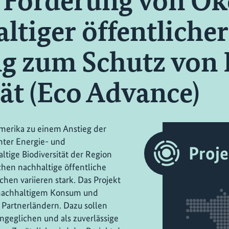
 Förderung von Ök
ltiger öffentlicher
g zum Schutz von
tät (Eco Advance)
merika zu einem Anstieg der
hter Energie- und
Proj
altige Biodiversität der Region
ichen nachhaltige öffentliche
en variieren stark. Das Projekt
 nachhaltigem Konsum und
 Partnerländern. Dazu sollen
ngeglichen und als zuverlässige