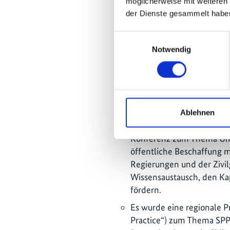
Überwachung und Bewertu
möglicherweise mit weiteren
Themen erreicht.
der Dienste gesammelt habe
Das Projekte erstellte Stu
Einwilligungsauswahl
(z.B. zur wirtschaftliche
Notwendig
Rechenzentren). Es wurde
und nachhaltiger öffentlic
von denen acht weltweit r
Gemeinsam mit dem One 
15. November 2023 in Bog
Ablehnen
Juli 2025 in Brasília, Brasi
Konferenz zum Thema Um
öffentliche Beschaffung m
Regierungen und der Zivil
Wissensaustausch, den Ka
fördern.
Es wurde eine regionale 
Practice“) zum Thema SPP 