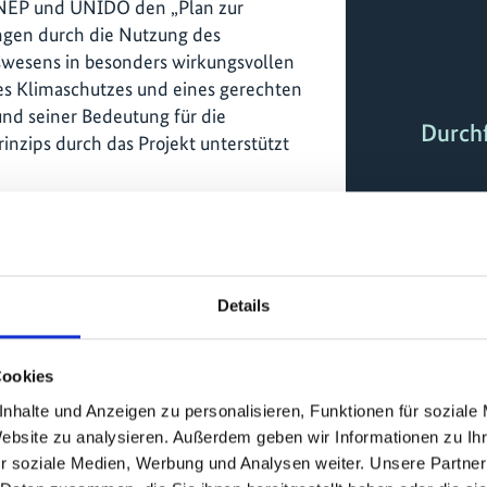
UNEP und UNIDO den „Plan zur
ngen durch die Nutzung des
swesens in besonders wirkungsvollen
es Klimaschutzes und eines gerechten
und seiner Bedeutung für die
Durch
inzips durch das Projekt unterstützt
eichenprogramme haben
ür 14 Produkte entwickelt. In den
s wurden 16 Kriterien aktualisiert,
h derzeit in der Entwicklung.
Details
nahmen zum Kompetenzaufbau
über 2000 Teilnehmende erreicht
Cookies
behandelten bspw.
chhaltigen Konsum,
nhalte und Anzeigen zu personalisieren, Funktionen für soziale
anderen verwandte Themen. Bis zu 3
Website zu analysieren. Außerdem geben wir Informationen zu I
n zu den Themen Umsetzung,
r soziale Medien, Werbung und Analysen weiter. Unsere Partner