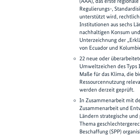
(AAA), das erste regiona
Regulierungs-, Standardis
unterstützt wird, rechtlic
Institutionen aus sechs L
nachhaltigen Konsum und 
Unterzeichnung der „Erklä
von Ecuador und Kolumbie
22 neue oder überarbeitete
Umweltzeichen des Typs I
Maße für das Klima, die bi
Ressourcennutzung releva
werden derzeit geprüft.
In Zusammenarbeit mit der
Zusammenarbeit und Entw
Ländern strategische und
Thema geschlechtergerech
Beschaffung (SPP) organisi