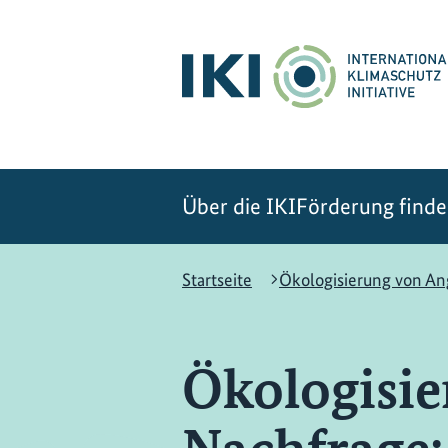
Zum
Zur
Zur
Hauptinhalt
Suche
Hauptnavigation
springen
springen
springen
Über die IKI
Förderung find
Startseite
Ökologisierung von A
Ökologisie