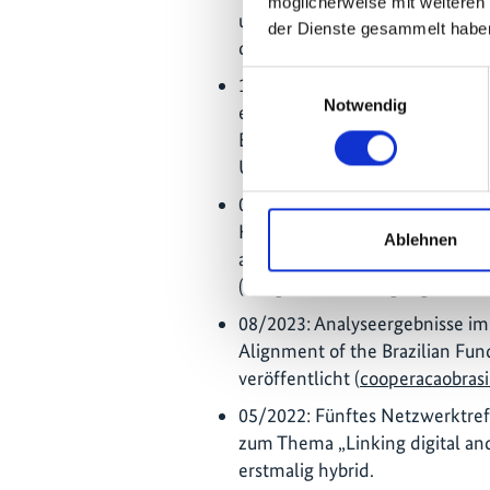
möglicherweise mit weiteren
unter der nationalen REDD+-
der Dienste gesammelt habe
der COP26 vorgestellt. 2022 wu
Einwilligungsauswahl
11/2021: Handbuch zur Erlangu
Notwendig
ergebnisbasierte Zahlungen fü
Entwaldung und Schädigung v
Umweltministerium (MMA) wurd
03/2022: Arbeiten zur Überprüf
Klimakonformität mit nationa
Ablehnen
aufgenommen in Kooperation mi
(2degrees-investing.org)
08/2023: Analyseergebnisse im B
Alignment of the Brazilian Fun
veröffentlicht (
cooperacaobras
05/2022: Fünftes Netzwerktreff
zum Thema „Linking digital and 
erstmalig hybrid.