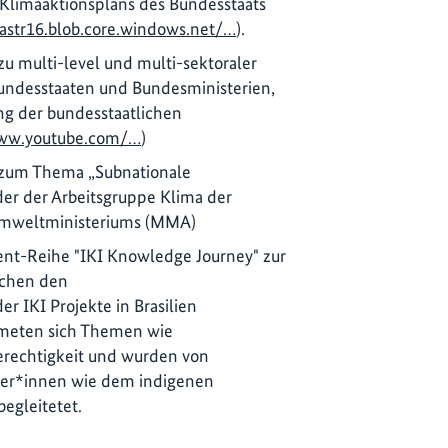
 Klimaaktionsplans des Bundesstaats
astr16.blob.core.windows.net/…
).
u multi-level und multi-sektoraler
ndesstaaten und Bundesministerien,
ung der bundesstaatlichen
ww.youtube.com/…
)
 zum Thema „Subnationale
der der Arbeitsgruppe Klima der
Umweltministeriums (MMA)
vent-Reihe "IKI Knowledge Journey" zur
schen den
r IKI Projekte in Brasilien
dmeten sich Themen wie
erechtigkeit und wurden von
er*innen wie dem indigenen
begleitetet.