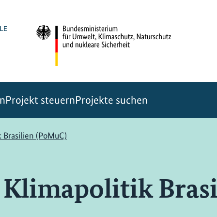
en
Projekt steuern
Projekte suchen
 Brasilien (PoMuC)
limapolitik Brasi