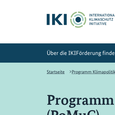
Zum
Zur
Zur
Hauptinhalt
Suche
Hauptnavigation
springen
springen
springen
Über die IKI
Förderung find
Startseite
Programm Klimapolitik
Programm K