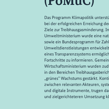
(PoMuC)
Das Programm Klimapolitik unterstüt
bei der erfolgreichen Erreichung der
Ziele zur Treibhausgasminderung. 
Umweltministerium wurde eine nat
sowie ein Bundesprogramm für Zah
Umweltdienstleistungen entwickelt
eines Transparenzsystems ermöglich
Fortschritte zu informieren. Geme
Wirtschaftsministerium wurden z
in den Bereichen Treibhausgasberic
„grünes” Wachstums gestärkt. Konti
zwischen relevanten Akteuren, sy
und digitale Instrumente, trugen da
und zielgerichteteren Umsetzung k