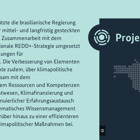
zte die brasilianische Regierung
 mittel- und langfristig gesteckten
Proj
In Zusammenarbeit mit dem
ionale REDD+-Strategie umgesetzt
lungen für
. Die Verbesserung von Elementen
te zudem, über klimapolitische
insam mit dem
udem Ressourcen und Kompetenzen
htwesen, Klimafinanzierung und
nuierlicher Erfahrungsaustausch
stematisches Wissensmanagement
rüber hinaus zu einer effizienteren
limapolitischer Maßnahmen bei.
©