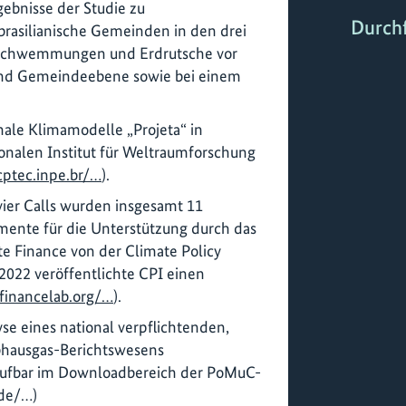
gebnisse der Studie zu
Durch
 brasilianische Gemeinden in den drei
rschwemmungen und Erdrutsche vor
und Gemeindeebene sowie bei einem
nale Klimamodelle „Projeta“ in
nalen Institut für Weltraumforschung
cptec.inpe.br/…
).
ier Calls wurden insgesamt 11
mente für die Unterstützung durch das
te Finance von der Climate Policy
/2022 veröffentlichte CPI einen
financelab.org/…
).
e eines national verpflichtenden,
hausgas-Berichtswesens
brufbar im Downloadbereich der PoMuC-
.de/…)