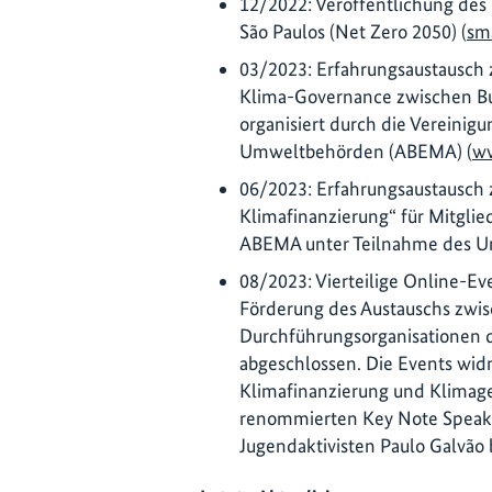
12/2022: Veröffentlichung des
São Paulos (Net Zero 2050) (
sm
03/2023: Erfahrungsaustausch z
Klima-Governance zwischen Bu
organisiert durch die Vereinig
Umweltbehörden (ABEMA) (
w
06/2023: Erfahrungsaustausch
Klimafinanzierung“ für Mitglie
ABEMA unter Teilnahme des 
08/2023: Vierteilige Online-E
Förderung des Austauschs zwi
Durchführungsorganisationen de
abgeschlossen. Die Events wi
Klimafinanzierung und Klimag
renommierten Key Note Speak
Jugendaktivisten Paulo Galvão 