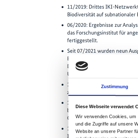
11/2019: Drittes IKI-Netzwer
Biodiversität auf subnationaler
06/2020: Ergebnisse zur Analy
das Forschungsinstitut für a
fertiggestellt.
Seit 07/2021 wurden neun Aus
Brazil“ veröffentlicht. Vergan
Downloadbereich der PoMuC-Pr
Unter
www.giz.de/…
lässt sic
10/2021: Viertes Netzwerktreff
Zustimmung
zum Thema „Klima- und Biodivers
11/2021: Erste Version des dig
Diese Webseite verwendet 
brasilianischen REDD+-Strateg
Wir verwenden Cookies, um I
Öffentlichkeit präsentiert (inf
und die Zugriffe auf unsere 
11/2021: Safeguard-Indikator
Website an unsere Partner fü
Informations-Systems wurden 