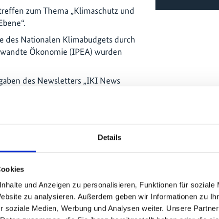
ktreffen zum Thema „Klimaschutz und
 Ebene“.
se des Nationalen Klimabudgets durch
ngewandte Ökonomie (IPEA) wurden
gaben des Newsletters „IKI News
gene Ausgaben stehen ist im
ojektseite der GIZ zur Verfügung.
h der Newsletter abonnieren.
en der brasilianischen IKI Projekte
Details
itätsfinanzierung“, erstmalig virtuell.
italen Info Hubs zur Umsetzung der
Cookies
ie und ihrer Ergebnisse wurde der
nhalte und Anzeigen zu personalisieren, Funktionen für soziale
ohubbrasil.mma.gov.br/…).
Website zu analysieren. Außerdem geben wir Informationen zu I
en des nationalen REDD+-Safeguards-
r soziale Medien, Werbung und Analysen weiter. Unsere Partner
von der zuständigen Arbeitsgruppe