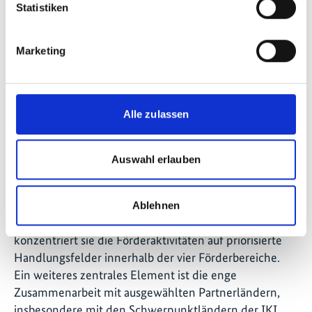
Statistiken
Marketing
©
Zum Förderbereich: Erhalt und Wiederherstellung
natürlicher Kohlenstoffsenken
Alle zulassen
Auswahl erlauben
Die IKI-Strategie
Die IKI will maximale Wirkungen für den Schutz des
Ablehnen
Klimas und der Biodiversität erreichen. Dazu
konzentriert sie die Förderaktivitäten auf priorisierte
Handlungsfelder innerhalb der vier Förderbereiche.
Ein weiteres zentrales Element ist die enge
Zusammenarbeit mit ausgewählten Partnerländern,
insbesondere mit den Schwerpunktländern der IKI.