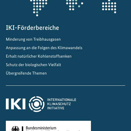
a
-
u
n
IKI-Förderbereiche
d
B
Minderung von Treibhausgasen
i
Anpassung an die Folgen des Klimawandels
o
Erhalt natürlicher Kohlenstoffsenken
d
Schutz der biologischen Vielfalt
i
Übergreifende Themen
v
e
r
s
i
t
ä
t