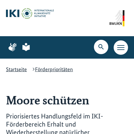
Zum
Zur
Zur
Hauptinhalt
Suche
Hauptnavigation
springen
springen
springen
Zur
Zur
Seite
Seite
Suche
Haupt
für
für
öffnen
Navig
Gebärdensprache
leichte
öffne
Sprache
Startseite
Förderprioritäten
Moore schützen
Priorisiertes Handlungsfeld im IKI-
Förderbereich Erhalt und
Wiederherstellung natürlicher