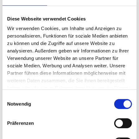
Regierungsführung
Verbesserung des Torfgebietsmanagements und
Diese Webseite verwendet Cookies
der Kapazitäten der Akteure in Indonesien (Peat-
Wir verwenden Cookies, um Inhalte und Anzeigen zu
personalisieren, Funktionen für soziale Medien anbieten
IMPACTS Indonesien)
zu können und die Zugriffe auf unsere Website zu
Die Global Peatlands Initiative: Bewertung,
analysieren. Außerdem geben wir Informationen zu Ihrer
Erfassung und Erhaltung von Torfkohlenstoff
Verwendung unserer Website an unsere Partner für
soziale Medien, Werbung und Analysen weiter. Unsere
Partner führen diese Informationen möglicherweise mit
weiteren Daten zusammen, die Sie ihnen bereitgestellt
Förderbereich
haben oder die sie im Rahmen Ihrer Nutzung der Dienste
gesammelt haben.
Einwilligungsauswahl
Notwendig
Präferenzen