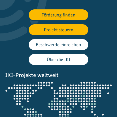
l
s
S
Förderung finden
c
h
Projekt steuern
l
ü
Beschwerde einreichen
s
s
Über die IKI
e
l
f
IKI-Projekte weltweit
ü
Öffnet
r
die
K
Projektkarte
l
i
m