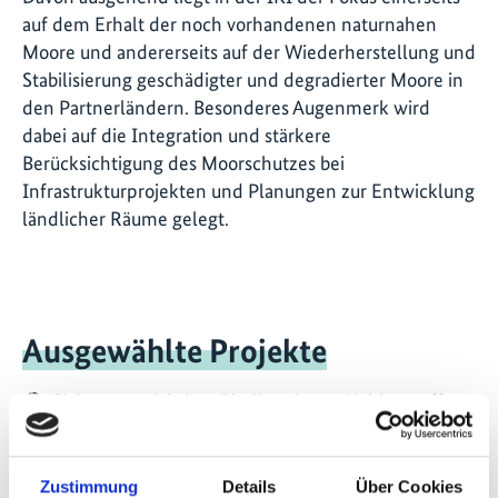
auf dem Erhalt der noch vorhandenen naturnahen
Moore und andererseits auf der Wiederherstellung und
Stabilisierung geschädigter und degradierter Moore in
den Partnerländern. Besonderes Augenmerk wird
dabei auf die Integration und stärkere
Berücksichtigung des Moorschutzes bei
Infrastrukturprojekten und Planungen zur Entwicklung
ländlicher Räume gelegt.
Ausgewählte Projekte
Sicherung wichtiger Biodiversitäts-, Kohlenstoff-
und Wasserspeicher in den Mooren des
Kongobeckens durch die Ermöglichung
Zustimmung
Details
Über Cookies
evidenzbasierter Entscheidungsfindung und guter