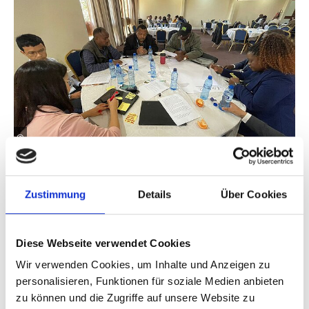
©
Side Event des von der IKI finanzierten Unterstützungsprogramms
zur nachhaltigen Landnutzung und Landwirtschaft durch die
Umsetzung von NDCs und NAPs.
Zustimmung
Details
Über Cookies
In den nächsten Jahren wird es nun darauf ankommen,
die gewonnenen Erkenntnisse in umsetzungs- und
Diese Webseite verwendet Cookies
investitionsreife NAP zu übersetzen, die lokale
Wir verwenden Cookies, um Inhalte und Anzeigen zu
Gegebenheiten und nationale Prioritäten
personalisieren, Funktionen für soziale Medien anbieten
widerspiegeln und auf globaler Ebene die Erreichung
zu können und die Zugriffe auf unsere Website zu
der globalen Anpassungsziele voranbringen. Genau aus