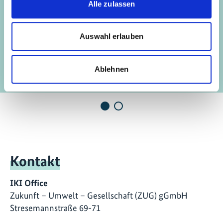
Projekte
Alle zulassen
Unterstützungsprogramm zur nachhaltigen
Auswahl erlauben
Vorherige
N
Landnutzung und Landwirtschaft durch die
Umsetzung von NDCs und NAPs
Ablehnen
Kontakt
IKI Office
Zukunft – Umwelt – Gesellschaft (ZUG) gGmbH
Stresemannstraße 69-71