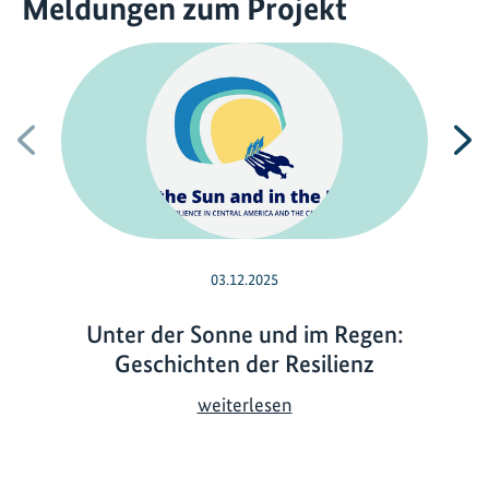
Meldungen zum Projekt
Vorherige
N
03.12.2025
Unter der Sonne und im Regen:
Geschichten der Resilienz
U
weiterlesen
n
t
e