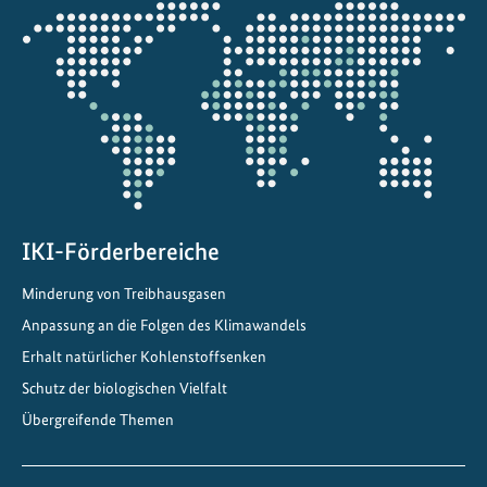
Öffnet
n
die
:
Projektkarte
G
e
s
c
h
i
c
IKI-Förderbereiche
h
Minderung von Treibhausgasen
t
e
Anpassung an die Folgen des Klimawandels
n
Erhalt natürlicher Kohlenstoffsenken
d
Schutz der biologischen Vielfalt
e
Übergreifende Themen
r
R