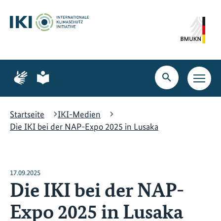
Zum
Zur
Zur
Hauptinhalt
Suche
Hauptnavigation
springen
springen
springen
Zur
Zur
Seite
Seite
Suche
Haupt
für
für
öffnen
Navig
Gebärdensprache
leichte
öffne
Sprache
Startseite
IKI-Medien
Die IKI bei der NAP-Expo 2025 in Lusaka
17.09.2025
Die IKI bei der NAP-
Expo 2025 in Lusaka