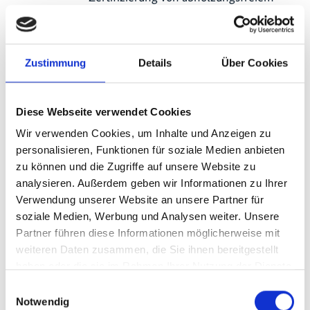
Rindfleisch (Costa Rica) und
klimaangepasster Landwirtschaft
(Kolumbien); Pilotprojekte für Payments
Zustimmung
Details
Über Cookies
for Ecosystem Services zur Boden-
Kohlenstoffbindung (Costa Rica);
klimaresiliente Viehbetriebe und
Diese Webseite verwendet Cookies
naturbasierte Landwirtschaftslösungen
Wir verwenden Cookies, um Inhalte und Anzeigen zu
zur Demonstration skalierbarer Ansätze
personalisieren, Funktionen für soziale Medien anbieten
(Nepal).
zu können und die Zugriffe auf unsere Website zu
Projektkonzepte: Unterstützung bei
analysieren. Außerdem geben wir Informationen zu Ihrer
Konzepten für nachhaltige
Verwendung unserer Website an unsere Partner für
Viehwirtschaft im Arenal-Norte Huetar-
soziale Medien, Werbung und Analysen weiter. Unsere
Gebiet (Costa Rica, 5,8 Mio. US$),
Partner führen diese Informationen möglicherweise mit
Landschaftsrestaurierung für
weiteren Daten zusammen, die Sie ihnen bereitgestellt
Friedensförderung (Kolumbien, 25 Mio.
haben oder die sie im Rahmen Ihrer Nutzung der Dienste
€), Stärkung der Resilienz vulnerabler
gesammelt haben.
Einwilligungsauswahl
Gemeinschaften (Senegal, LDCF) und
Notwendig