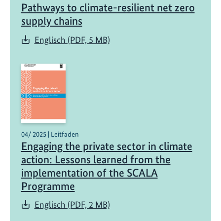
h
Pathways to climate-resilient net zero
i
supply chains
c
h
Englisch (PDF, 5 MB)
t
e
n
d
e
r
R
04/ 2025 | Leitfaden
e
Engaging the private sector in climate
s
action: Lessons learned from the
i
implementation of the SCALA
l
Programme
i
e
Englisch (PDF, 2 MB)
n