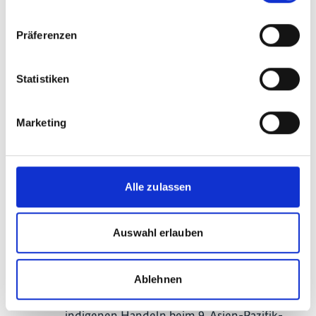
Beschleunigung der Transition zu einer
naturpositiven Wirtschaft (Costa Rica,
Präferenzen
5,4 Mio. US$).
SCALA Private Sector Engagement
Statistiken
Facility (PSEF): Veröffentlichung von
Machbarkeits- und Marktanalysen für
Kompost (Grenada) und nachhaltig
Marketing
produzierte Papaya (Malediven).
Ergebnisse sollen weiterhin für
Finanzierung, Politikentwicklung und
private Beteiligung genutzt werden
Alle zulassen
Von SCALA organisierte Veranstaltungen:
Auswahl erlauben
Oktober 2025: Teilnahme an drei Side Events
und Fachsitzungen zu transformationaler
Anpassung in Agrar- und
Ablehnen
Ernährungssystemen sowie lokalem
indigenen Handeln beim 9. Asien-Pazifik-