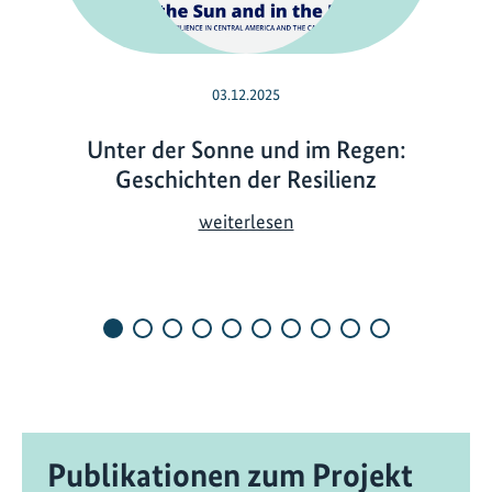
03.12.2025
Unter der Sonne und im Regen:
Geschichten der Resilienz
U
weiterlesen
n
t
e
r
d
e
r
S
Publikationen zum Projekt
o