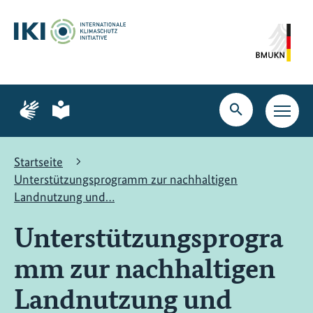
Zum
Zur
Zur
Hauptinhalt
Suche
Hauptnavigation
springen
springen
springen
Zur
Zur
Seite
Seite
Suche
Haupt
für
für
öffnen
Navig
Gebärdensprache
leichte
öffne
Sprache
Startseite
Unterstützungsprogramm zur nachhaltigen
Landnutzung und…
Unterstützungsprogra
mm zur nachhaltigen
Landnutzung und