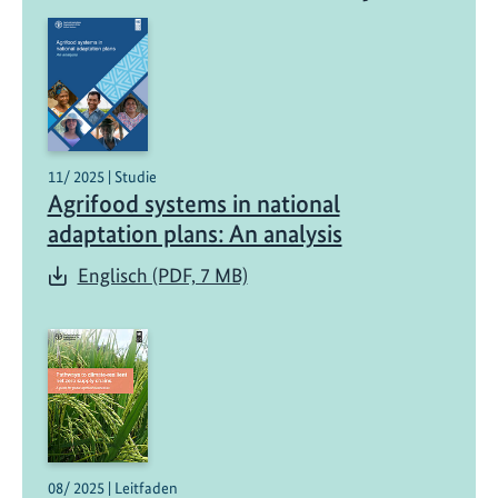
n
n
e
u
n
d
i
11/ 2025 | Studie
m
Agrifood systems in national
R
adaptation plans: An analysis
e
Englisch (PDF, 7 MB)
g
e
n
:
G
e
s
c
08/ 2025 | Leitfaden