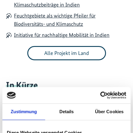
Klimaschutzbeiträge in Indien
Feuchtgebiete als wichtige Pfeiler für
Biodiversitäts- und Klimaschutz
Initiative für nachhaltige Mobilität in Indien
Alle Projekt im Land
In Kürze
Region
: Südasien
Zustimmung
Details
Über Cookies
Einwohnerzahl:
1,45 Mrd. (Weltbank, 2024)
CO2eq-Emissionen gesamt (inkl. LUCF):
3,805 Mrd. t
Diese Webseite verwendet Cookies