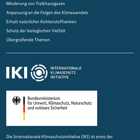
m
Minderung von Treibhausgasen
e
Anpassung an die Folgen des Klimawandels
n
Erhalt natürlicher Kohlenstoffsenken
t
Schutz der biologischen Vielfalt
i
Übergreifende Themen
n
I
n
d
i
e
n
Die Internationale Klimaschutzinitiative (IKI) ist eines der