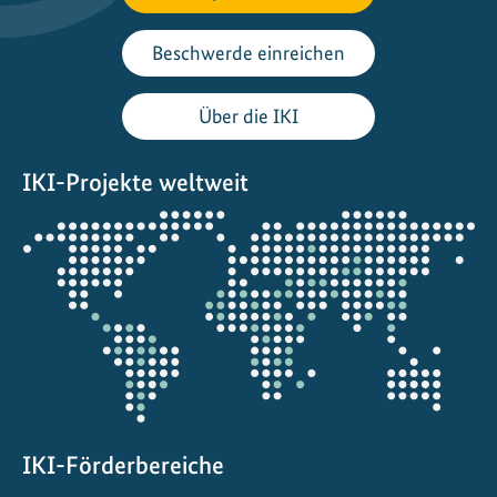
k
o
Beschwerde einreichen
h
l
Über die IKI
e
n
s
IKI-Projekte weltweit
t
Öffnet
o
die
f
Projektkarte
f
a
r
m
e
m
Z
IKI-Förderbereiche
e