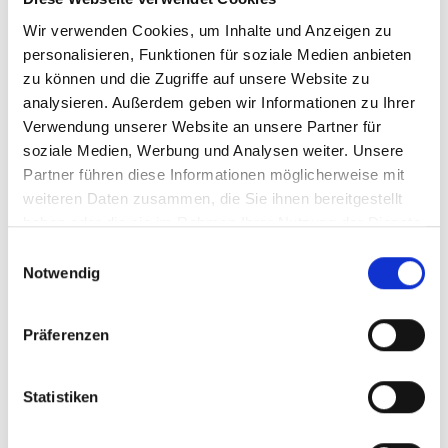
(3. Rang der globalen Top-Emittenten) (ClimateWatch,
2022)
Wir verwenden Cookies, um Inhalte und Anzeigen zu
personalisieren, Funktionen für soziale Medien anbieten
CO
eq-Emissionen pro Kopf (inkl. LUCF):
2,7 t
zu können und die Zugriffe auf unsere Website zu
2
(ClimateWatch, 2022)
analysieren. Außerdem geben wir Informationen zu Ihrer
Verwendung unserer Website an unsere Partner für
Gesamtenergieversorgung (IEA, 2023):
soziale Medien, Werbung und Analysen weiter. Unsere
Partner führen diese Informationen möglicherweise mit
46 % Kohle
weiteren Daten zusammen, die Sie ihnen bereitgestellt
haben oder die sie im Rahmen Ihrer Nutzung der Dienste
5 % Gas
gesammelt haben.
Einwilligungsauswahl
1 % Wasser
Notwendig
1 % Kernkraft
2 % Wind, PV etc.
Präferenzen
20 % Biomasse / Abfall
Statistiken
25 % Öl
20 % EE im Strommix (5 % Wind, 6 % PV)