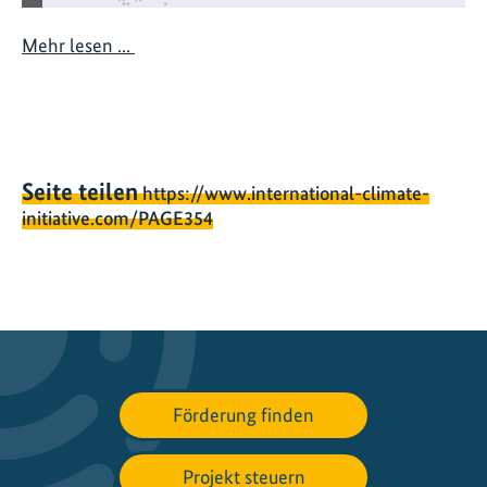
u
n
Mehr lesen ...
f
t
:
S
k
Seite teilen
https://www.international-climate-
a
initiative.com/PAGE354
l
i
e
r
u
n
g
Förderung finden
v
o
n
Projekt steuern