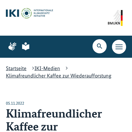
Zum
Zur
Zur
Hauptinhalt
Suche
Hauptnavigation
springen
springen
springen
Zur
Zur
Seite
Seite
Suche
Haupt
für
für
öffnen
Navig
Gebärdensprache
leichte
öffne
Sprache
Startseite
IKI-Medien
Klimafreundlicher Kaffee zur Wiederaufforstung
05.11.2022
Klimafreundlicher
Kaffee zur