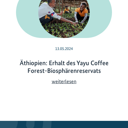
13.05.2024
Äthiopien: Erhalt des Yayu Coffee
Forest-Biosphärenreservats
Ä
weiterlesen
t
h
i
o
p
i