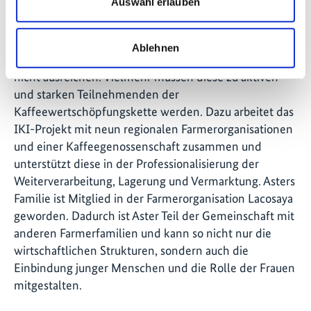
Auswahl erlauben
höhere Einkommen
Dennoch muss man festhalten, dass gesteigerte
Ablehnen
Erträge allein den kleinbäuerlichen Familien noch
nicht ausreichen. Vielmehr müssen diese zu aktiven
und starken Teilnehmenden der
Kaffeewertschöpfungskette werden. Dazu arbeitet das
IKI-Projekt mit neun regionalen Farmerorganisationen
und einer Kaffeegenossenschaft zusammen und
unterstützt diese in der Professionalisierung der
Weiterverarbeitung, Lagerung und Vermarktung. Asters
Familie ist Mitglied in der Farmerorganisation Lacosaya
geworden. Dadurch ist Aster Teil der Gemeinschaft mit
anderen Farmerfamilien und kann so nicht nur die
wirtschaftlichen Strukturen, sondern auch die
Einbindung junger Menschen und die Rolle der Frauen
mitgestalten.