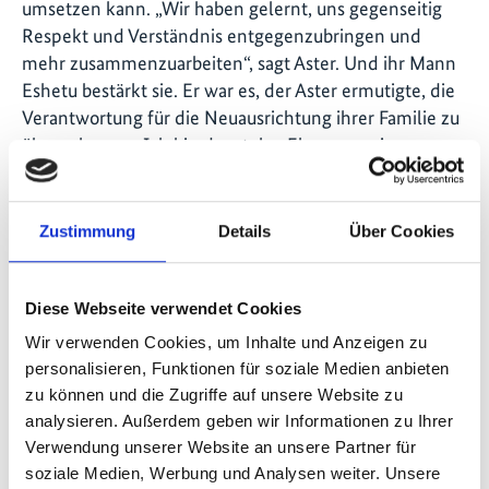
umsetzen kann. „Wir haben gelernt, uns gegenseitig
Respekt und Verständnis entgegenzubringen und
mehr zusammenzuarbeiten“, sagt Aster. Und ihr Mann
Eshetu bestärkt sie. Er war es, der Aster ermutigte, die
Verantwortung für die Neuausrichtung ihrer Familie zu
übernehmen. „Ich bin der stolze Ehemann einer
wundervollen, durchsetzungsfähigen und
unabhängigen Frau“, sagt er und ergänzt: „Wir haben
den tief verwurzelten kulturellen Einfluss und die
Zustimmung
Details
Über Cookies
Vorstellung überwunden, dass Frauen und Männer
unterschiedliche Rollen haben sollten. Ich mache
alles, was meine Frau tut, einschließlich Wasser holen,
Diese Webseite verwendet Cookies
Brennholz sammeln und Kochen." Die Kaffeefarm ist
Wir verwenden Cookies, um Inhalte und Anzeigen zu
bei Aster also Familiensache. Der ganze Haushalt hilft.
personalisieren, Funktionen für soziale Medien anbieten
Neben ihrem Mann unterstützt auch ihr Onkel Adissu.
zu können und die Zugriffe auf unsere Website zu
Auch die Kinder Kassahun und Engabu machen in ihrer
analysieren. Außerdem geben wir Informationen zu Ihrer
Freizeit nach der Schule schon mal mit. Dass die
Verwendung unserer Website an unsere Partner für
beiden jetzt zur Schule gehen können, liegt auch am
soziale Medien, Werbung und Analysen weiter. Unsere