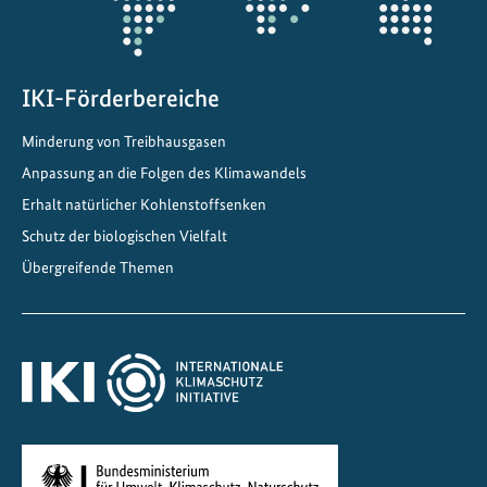
f
f
e
IKI-Förderbereiche
e
F
Minderung von Treibhausgasen
o
Anpassung an die Folgen des Klimawandels
r
e
Erhalt natürlicher Kohlenstoffsenken
s
Schutz der biologischen Vielfalt
t
Übergreifende Themen
-
B
i
o
s
p
h
ä