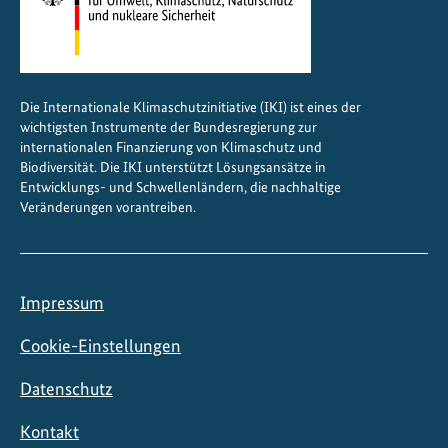
r
e
n
r
Die Internationale Klimaschutzinitiative (IKI) ist eines der
e
wichtigsten Instrumente der Bundesregierung zur
s
internationalen Finanzierung von Klimaschutz und
e
Biodiversität. Die IKI unterstützt Lösungsansätze in
Entwicklungs- und Schwellenländern, die nachhaltige
r
Veränderungen vorantreiben.
v
a
t
s
Impressum
Cookie-Einstellungen
Datenschutz
Kontakt