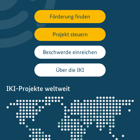
e
n
Förderung finden
:
E
Projekt steuern
r
h
a
Beschwerde einreichen
l
t
Über die IKI
d
e
IKI-Projekte weltweit
s
Y
Öffnet
a
die
y
Projektkarte
u
C
o