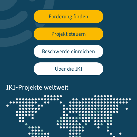
i
g
Förderung finden
e
E
n
Projekt steuern
e
r
Beschwerde einreichen
g
i
Über die IKI
e
f
IKI-Projekte weltweit
ü
r
Öffnet
d
die
i
Projektkarte
e
Z
u