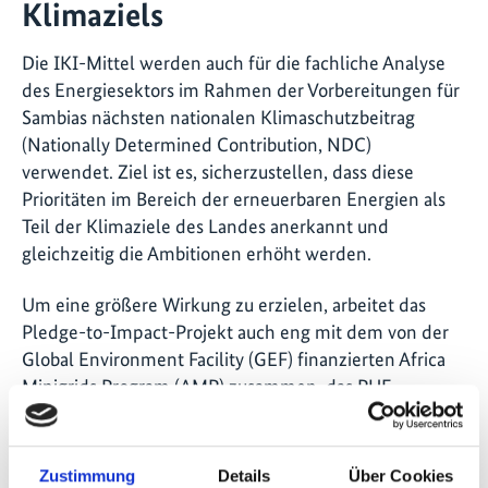
Klimaziels
Die IKI-Mittel werden auch für die fachliche Analyse
des Energiesektors im Rahmen der Vorbereitungen für
Sambias nächsten nationalen Klimaschutzbeitrag
(Nationally Determined Contribution, NDC)
verwendet. Ziel ist es, sicherzustellen, dass diese
Prioritäten im Bereich der erneuerbaren Energien als
Teil der Klimaziele des Landes anerkannt und
gleichzeitig die Ambitionen erhöht werden.
Um eine größere Wirkung zu erzielen, arbeitet das
Pledge-to-Impact-Projekt auch eng mit dem von der
Global Environment Facility (GEF) finanzierten Africa
Minigrids Program (AMP) zusammen, das PUE-
Zuschüsse gewährt. Das AMP wird vom UNDP, dem
Rocky Mountain Institute und der Afrikanischen
Entwicklungsbank durchgeführt und zielt darauf ab,
Zustimmung
Details
Über Cookies