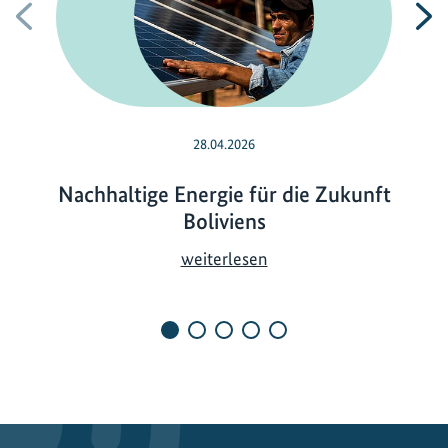
Vorherige
N
28.04.2026
Nachhaltige Energie für die Zukunft
Boliviens
N
weiterlesen
a
c
h
h
a
l
t