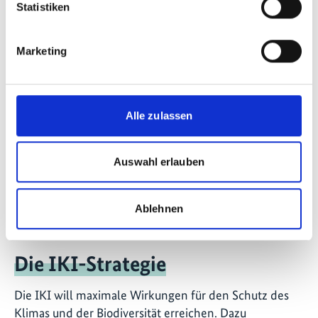
Statistiken
Marketing
Kontakt
IKI Office
Zukunft – Umwelt – Gesellschaft (ZUG) gGmbH
Alle zulassen
Stresemannstraße 69-71
10963 Berlin
Auswahl erlauben
Kontaktformular
Ablehnen
Die IKI-Strategie
Die IKI will maximale Wirkungen für den Schutz des
Klimas und der Biodiversität erreichen. Dazu