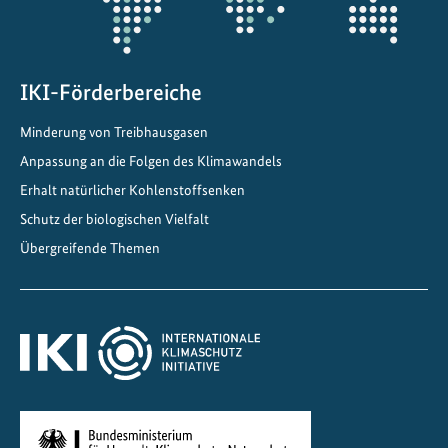
k
u
n
f
IKI-Förderbereiche
t
Minderung von Treibhausgasen
B
o
Anpassung an die Folgen des Klimawandels
l
Erhalt natürlicher Kohlenstoffsenken
i
Schutz der biologischen Vielfalt
v
Übergreifende Themen
i
e
n
s