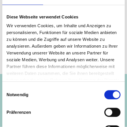
private Investitionen in solare Minigrids zu fördern.
Diese Webseite verwendet Cookies
Wir verwenden Cookies, um Inhalte und Anzeigen zu
Seite teilen
personalisieren, Funktionen für soziale Medien anbieten
https://www.international-climate-
zu können und die Zugriffe auf unsere Website zu
initiative.com/NEWS3164
analysieren. Außerdem geben wir Informationen zu Ihrer
Verwendung unserer Website an unsere Partner für
soziale Medien, Werbung und Analysen weiter. Unsere
Partner führen diese Informationen möglicherweise mit
Projekt
weiteren Daten zusammen, die Sie ihnen bereitgestellt
haben oder die sie im Rahmen Ihrer Nutzung der Dienste
gesammelt haben.
Einwilligungsauswahl
Notwendig
UNDP Climate Promise: From Pledge to Impact
Präferenzen