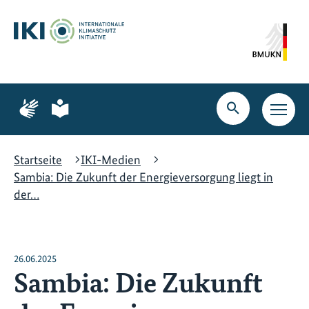
Zum
Zur
Zur
Hauptinhalt
Suche
Hauptnavigation
springen
springen
springen
Zur
Zur
Seite
Seite
Suche
Haupt
für
für
öffnen
Navig
Gebärdensprache
leichte
öffne
Sprache
Startseite
IKI-Medien
Sambia: Die Zukunft der Energieversorgung liegt in
der…
26.06.2025
Sambia: Die Zukunft