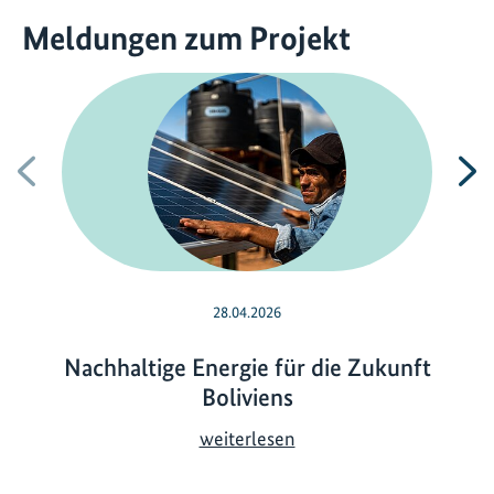
Meldungen zum Projekt
Vorherige
N
28.04.2026
Nachhaltige Energie für die Zukunft
Boliviens
N
weiterlesen
a
c