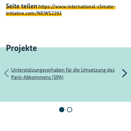
Seite teilen
https://www.international-climate-
initiative.com/NEWS2293
Projekte
Unterstützungsvorhaben für die Umsetzung des
Vorherige
N
Paris-Abkommens (SPA)