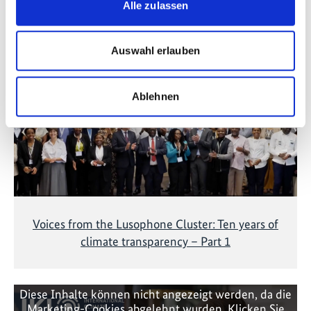
Alle zulassen
Diese Inhalte können nicht angezeigt werden, da die
Auswahl erlauben
Marketing-Cookies abgelehnt wurden. Klicken Sie
hier
, um die Cookies zu akzeptieren und das Video
anzuzeigen!
Ablehnen
Voices from the Lusophone Cluster: Ten years of
climate transparency – Part 1
Diese Inhalte können nicht angezeigt werden, da die
Marketing-Cookies abgelehnt wurden. Klicken Sie