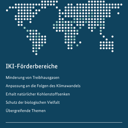
r
Öffnet
d
die
i
Projektkarte
e
Z
u
k
u
n
f
IKI-Förderbereiche
t
Minderung von Treibhausgasen
B
o
Anpassung an die Folgen des Klimawandels
l
Erhalt natürlicher Kohlenstoffsenken
i
Schutz der biologischen Vielfalt
v
Übergreifende Themen
i
e