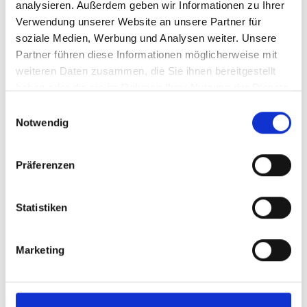
analysieren. Außerdem geben wir Informationen zu Ihrer
https://globalndcconference.org/
Verwendung unserer Website an unsere Partner für
soziale Medien, Werbung und Analysen weiter. Unsere
Partner führen diese Informationen möglicherweise mit
weiteren Daten zusammen, die Sie ihnen bereitgestellt
Videos zum Projekt
haben oder die sie im Rahmen Ihrer Nutzung der Dienste
gesammelt haben.
Diese Inhalte können nicht angezeigt werden, da die
Einwilligungsauswahl
Notwendig
Marketing-Cookies abgelehnt wurden. Klicken Sie
hier
, um die Cookies zu akzeptieren und das Video
anzuzeigen!
Präferenzen
Statistiken
Marketing
Voices from the Lusophone Cluster: Ten years of
climate transparency – Part 2