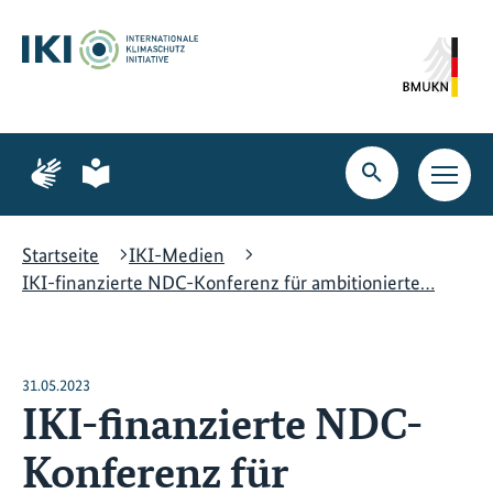
Zum
Zur
Zur
Hauptinhalt
Suche
Hauptnavigation
springen
springen
springen
Zur
Zur
Seite
Seite
Suche
Haupt
für
für
öffnen
Navig
Gebärdensprache
leichte
öffne
Sprache
Startseite
IKI-Medien
IKI-finanzierte NDC-Konferenz für ambitionierte…
31.05.2023
IKI-finanzierte NDC-
Konferenz für