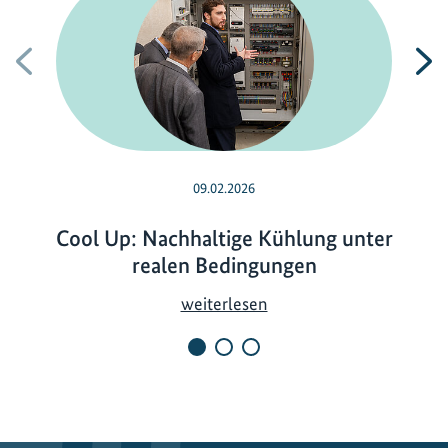
Vorherige
N
09.02.2026
Cool Up: Nachhaltige Kühlung unter
realen Bedingungen
C
weiterlesen
o
o
l
U
p