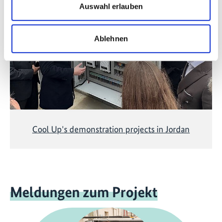
Diese Inhalte können nicht angezeigt werden, da die
Auswahl erlauben
Marketing-Cookies abgelehnt wurden. Klicken Sie
hier
, um die Cookies zu akzeptieren und das Video
anzuzeigen!
Ablehnen
Cool Up's demonstration projects in Jordan
Meldungen zum Projekt