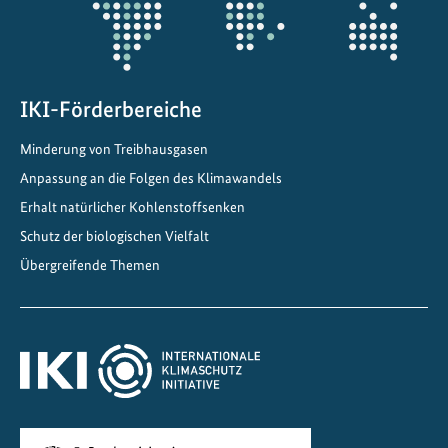
g
u
n
t
e
IKI-Förderbereiche
r
Minderung von Treibhausgasen
r
Anpassung an die Folgen des Klimawandels
e
a
Erhalt natürlicher Kohlenstoffsenken
l
Schutz der biologischen Vielfalt
e
Übergreifende Themen
n
B
e
d
i
n
g