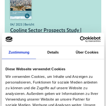
04/ 2023 | Bericht
Cooling Sector Prospects Study |
Lebanon
Englisch (PDF, 3 MB)
Zustimmung
Details
Über Cookies
Diese Webseite verwendet Cookies
Wir verwenden Cookies, um Inhalte und Anzeigen zu
personalisieren, Funktionen für soziale Medien anbieten
zu können und die Zugriffe auf unsere Website zu
06/ 2022 | Bericht
analysieren. Außerdem geben wir Informationen zu Ihrer
Future-Proofed: Protecting
Verwendung unserer Website an unsere Partner für
Infrastructure in Uncertain Times
soziale Medien, Werbung und Analysen weiter. Unsere