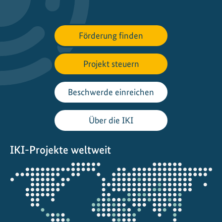
:
N
a
Förderung finden
c
h
Projekt steuern
h
a
l
Beschwerde einreichen
t
i
Über die IKI
g
e
IKI-Projekte weltweit
K
ü
Öffnet
h
die
l
Projektkarte
u
n