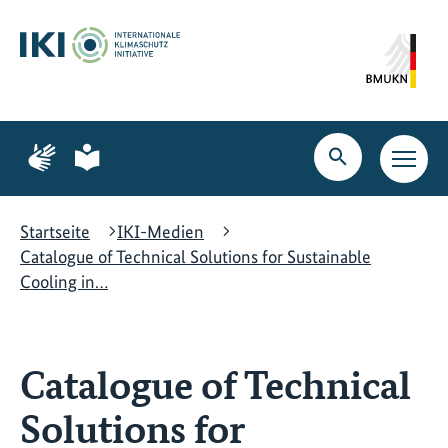
Zum
Zur
Zur
Hauptinhalt
Suche
Hauptnavigation
springen
springen
springen
Zur
Zur
Seite
Seite
Suche
Haupt
für
für
öffnen
Navig
Gebärdensprache
leichte
öffne
Sprache
Startseite
IKI-Medien
Catalogue of Technical Solutions for Sustainable
Cooling in…
Catalogue of Technical
Solutions for