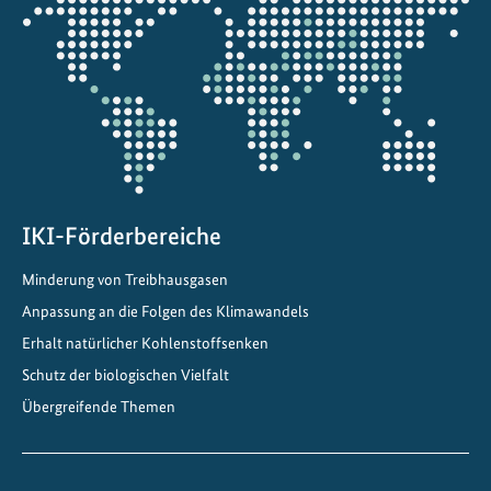
h
die
l
Projektkarte
u
n
g
u
n
t
e
IKI-Förderbereiche
r
Minderung von Treibhausgasen
r
Anpassung an die Folgen des Klimawandels
e
a
Erhalt natürlicher Kohlenstoffsenken
l
Schutz der biologischen Vielfalt
e
Übergreifende Themen
n
B
e