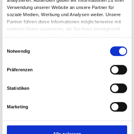
analysieren. Außerdem geben wir Informationen zu Ihrer
Verwendung unserer Website an unsere Partner für
05/ 2022 | Publikations-Typen | Bericht
soziale Medien, Werbung und Analysen weiter. Unsere
MENA Region Cooling Status Report:
Partner führen diese Informationen möglicherweise mit
Progress, Opportunities, and Insights
weiteren Daten zusammen, die Sie ihnen bereitgestellt
haben oder die sie im Rahmen Ihrer Nutzung der Dienste
Englisch (PDF, 3 MB)
gesammelt haben.
Einwilligungsauswahl
Notwendig
mehr Publikationen
Präferenzen
Statistiken
Projekt
Marketing
Cool Up: Upscaling Sustainable Cooling
Alle zulassen