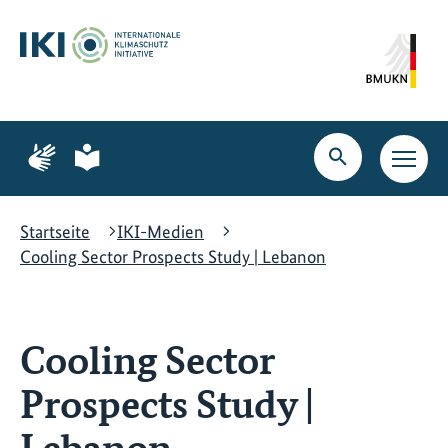
Zum
Zur
Zur
Hauptinhalt
Suche
Hauptnavigation
springen
springen
springen
Zur
Zur
Seite
Seite
Suche
Haupt
für
für
öffnen
Navig
Gebärdensprache
leichte
öffne
Sprache
Startseite
IKI-Medien
Cooling Sector Prospects Study | Lebanon
Cooling Sector
Prospects Study |
Lebanon