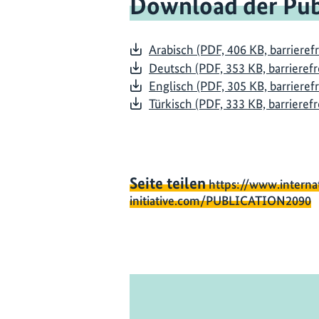
Download der Pub
Arabisch (PDF, 406 KB, barrierefr
Deutsch (PDF, 353 KB, barrierefr
Englisch (PDF, 305 KB, barrierefr
Türkisch (PDF, 333 KB, barrierefr
Seite teilen
https://www.interna
initiative.com/PUBLICATION2090