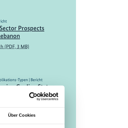
richt
Sector Prospects
 Lebanon
ch (PDF, 3 MB)
blikations-Typen | Bericht
gion Cooling Status
Progress,
ities, and Insights
ch (PDF, 3 MB)
Über Cookies