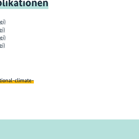
likationen
ei)
ei)
ei)
ei)
tional-climate-