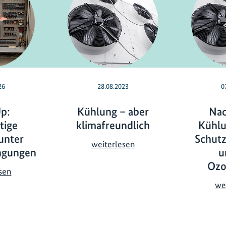
26
28.08.2023
0
p:
Kühlung – aber
Nac
tige
klimafreundlich
Kühlu
unter
Schutz
K
weiterlesen
ngungen
u
ü
Ozo
h
C
sen
l
o
we
u
o
n
l
g
U