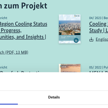
n zum Projekt
ericht
04/ 2023 | Be
gion Cooling Status
Cooling 
 Progress,
Study |
nities, and Insights |
Englis
sch (PDF, 13 MB)
ericht
05/ 2022 | Pu
Proofed: Protecting
MENA Re
ructure in Uncertain
Report: 
Opportun
sch (PDF, 3 MB)
Englis
Details