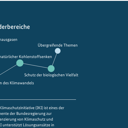
h
a
l
derbereiche
t
i
bhausgasen
g
Übergreifende Themen
e
K
 natürlicher Kohlenstoffsenken
ü
h
Schutz der biologischen Vielfalt
l
en des Klimawandels
u
n
g
f
limaschutzinitiative (IKI) ist eines der
ü
mente der Bundesregierung zur
r
nanzierung von Klimaschutz und
IKI unterstützt Lösungsansätze in
d