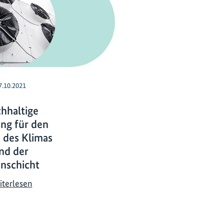
7.10.2021
hhaltige
ng für den
 des Klimas
nd der
nschicht
N
iterlesen
a
c
h