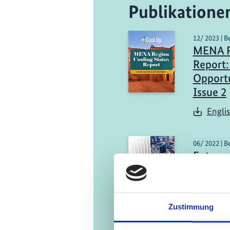
Publikatione
12/ 2023 | B
MENA Re
Report:
Opportu
Issue 2
Engli
06/ 2022 | B
Future-
Infrast
Times
Engli
Zustimmung