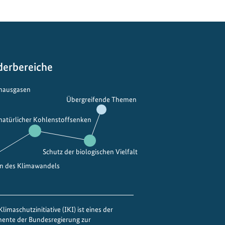
c
h
h
a
l
derbereiche
t
i
bhausgasen
g
Übergreifende Themen
e
K
 natürlicher Kohlenstoffsenken
ü
h
Schutz der biologischen Vielfalt
l
en des Klimawandels
u
n
g
f
limaschutzinitiative (IKI) ist eines der
ü
mente der Bundesregierung zur