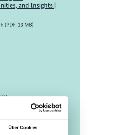
ities, and Insights |
ch (PDF, 13 MB)
richt
Proofed: Protecting
ucture in Uncertain
Über Cookies
ch (PDF, 3 MB)