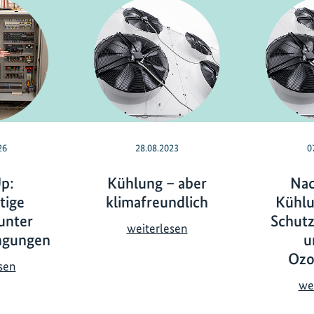
26
28.08.2023
0
p:
Kühlung – aber
Nac
tige
klimafreundlich
Kühlu
unter
Schutz
K
weiterlesen
ngungen
u
ü
Ozo
h
C
sen
l
o
we
u
o