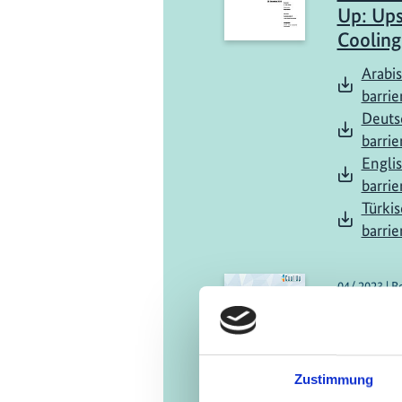
Up: Ups
Cooling
Arabis
barrie
Deuts
barrie
Englis
barrie
Türkis
barrie
04/ 2023 | B
Cooling
Study |
Engli
Zustimmung