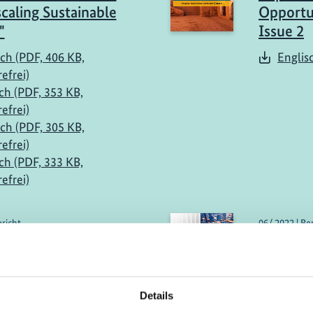
caling Sustainable
Opportun
"
Issue 2
ch (PDF, 406 KB,
Englis
refrei)
ch (PDF, 353 KB,
refrei)
ch (PDF, 305 KB,
refrei)
ch (PDF, 333 KB,
refrei)
ericht
06/ 2022 | Be
 Sector Prospects
Future-
 Lebanon
Infrastr
Times
sch (PDF, 3 MB)
Details
Englis