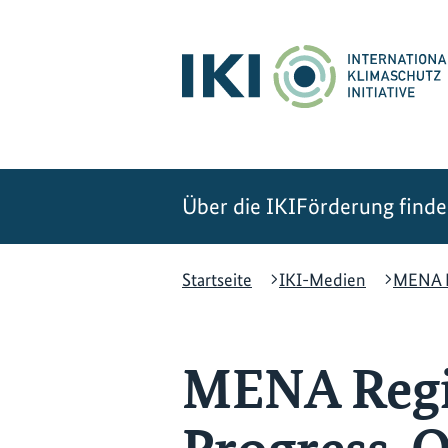
Zum
Zur
Zur
Hauptinhalt
Suche
Hauptnavigation
springen
springen
springen
Über die IKI
Förderung find
Startseite
IKI-Medien
MENA Re
MENA Regio