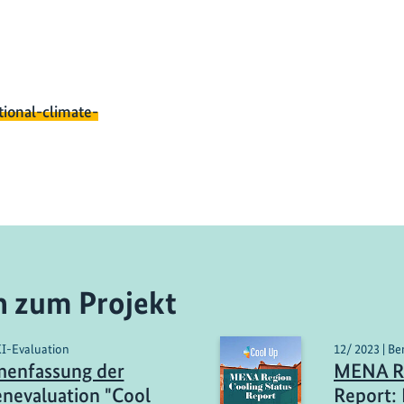
tional-climate-
n zum Projekt
KI-Evaluation
12/ 2023 | Be
enfassung der
MENA Re
nevaluation "Cool
Report: 