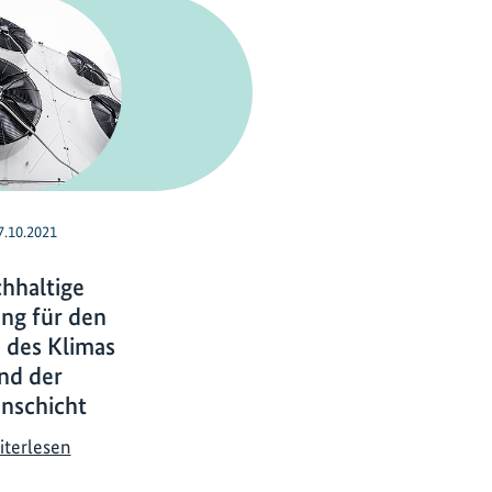
7.10.2021
hhaltige
ng für den
 des Klimas
nd der
nschicht
N
iterlesen
a