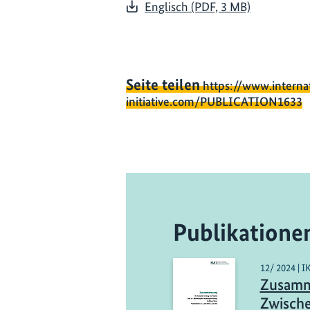
Englisch (PDF, 3 MB)
Seite teilen
https://www.interna
initiative.com/PUBLICATION1633
Publikatione
12/ 2024 | I
Zusamm
Zwische