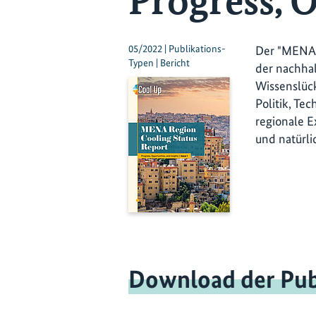
Progress, O
05/2022 | Publikations-
Der "MENA R
Typen | Bericht
der nachhal
Wissenslüc
Politik, Te
regionale E
und natürli
Download der Pub