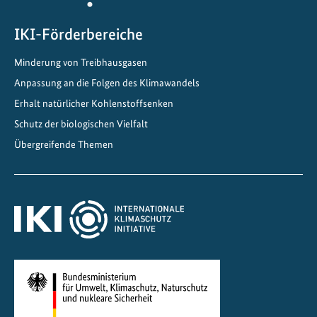
e
m
IKI-Förderbereiche
W
Minderung von Treibhausgasen
e
Anpassung an die Folgen des Klimawandels
g
z
Erhalt natürlicher Kohlenstoffsenken
u
Schutz der biologischen Vielfalt
k
Übergreifende Themen
l
i
m
a
f
r
e
u
n
d