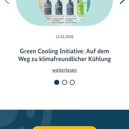
12.02.2026
Green Cooling Initiative: Auf dem
Weg zu klimafreundlicher Kühlung
G
weiterlesen
r
e
e
n
C
o
o
l