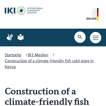
Zum
Zur
Zur
Hauptinhalt
Suche
Hauptnavigation
springen
springen
springen
Zur
Zur
Seite
Seite
Suche
Haupt
für
für
öffnen
Navig
Gebärdensprache
leichte
öffne
Sprache
Startseite
IKI-Medien
Construction of a climate-friendly fish cold store in
Kenya
Construction of a
climate-friendly fish