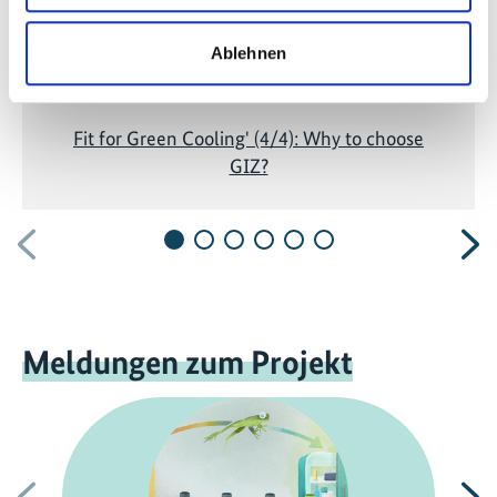
Ablehnen
Fit for Green Cooling' (4/4): Why to choose
GIZ?
Vorherige
N
Meldungen zum Projekt
Vorherige
N