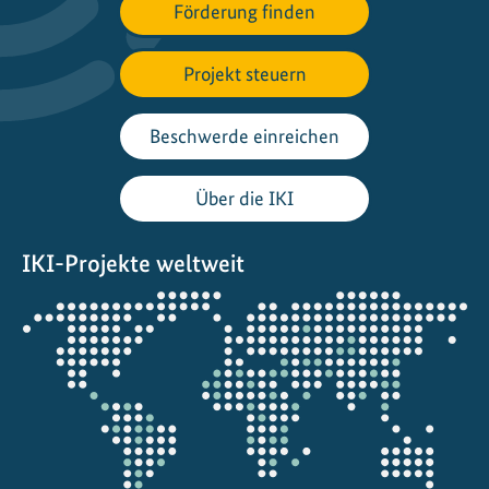
Förderung finden
i
n
Projekt steuern
g
I
n
Beschwerde einreichen
i
t
Über die IKI
i
a
IKI-Projekte weltweit
t
i
Öffnet
v
die
e
Projektkarte
:
A
u
f
d