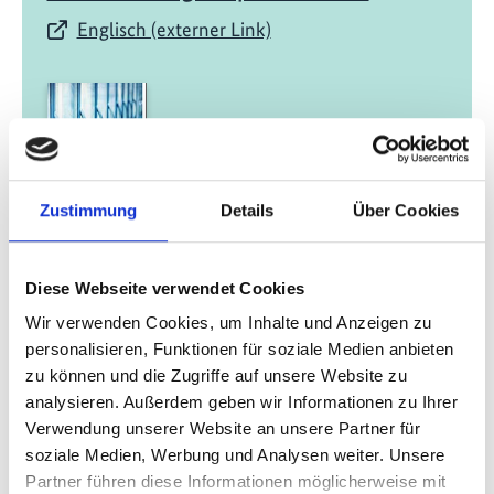
Englisch (externer Link)
Zustimmung
Details
Über Cookies
07/ 2021 | Bericht
Green Cooling in supermarkets Best
Diese Webseite verwendet Cookies
available technology and financing
Wir verwenden Cookies, um Inhalte und Anzeigen zu
options, with a special focus on Kenya
personalisieren, Funktionen für soziale Medien anbieten
Englisch (externer Link)
zu können und die Zugriffe auf unsere Website zu
analysieren. Außerdem geben wir Informationen zu Ihrer
Verwendung unserer Website an unsere Partner für
soziale Medien, Werbung und Analysen weiter. Unsere
mehr Publikationen
Partner führen diese Informationen möglicherweise mit