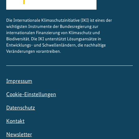
l
i
Die Internationale Klimaschutzinitiative (IKI) ist eines der
c
wichtigsten Instrumente der Bundesregierung zur
h
internationalen Finanzierung von Klimaschutz und
e
Biodiversität. Die IKI unterstützt Lösungsansätze in
Entwicklungs- und Schwellenländern, die nachhaltige
r
Veränderungen vorantreiben.
K
ü
h
l
Impressum
u
n
Cookie-Einstellungen
g
Datenschutz
Kontakt
Newsletter