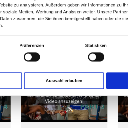
Website zu analysieren. Außerdem geben wir Informationen zu I
r soziale Medien, Werbung und Analysen weiter. Unsere Partner
 Daten zusammen, die Sie ihnen bereitgestellt haben oder die s
n.
Präferenzen
Statistiken
kt
eigt
Diese Inhalte können nicht angezeigt
Die
Auswahl erlauben
es
werden, da die Marketing-Cookies
w
, um
abgelehnt wurden. Klicken Sie
hier
, um
abge
das
die Cookies zu akzeptieren und das
d
Video anzuzeigen!