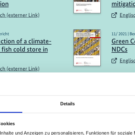
tion
mitigati
ch (externer Link)
Englis
ericht
11/ 2021 | Be
ction of a climate-
Green Co
 fish cold store in
NDCs
Englis
ch (externer Link)
mehr Publikationen
Details
Cookies
nhalte und Anzeigen zu personalisieren, Funktionen für soziale