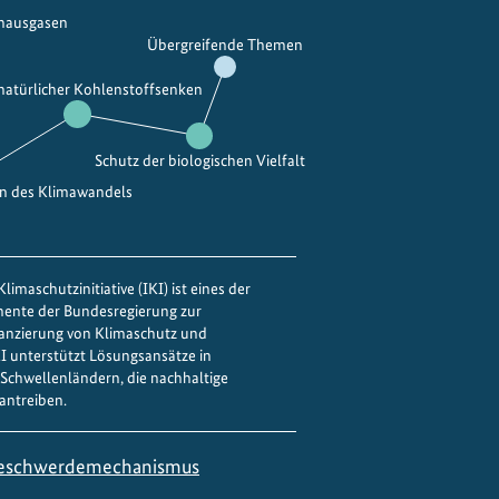
bhausgasen
ö
Übergreifende Themen
r
d
 natürlicher Kohlenstoffsenken
e
r
Schutz der biologischen Vielfalt
u
n
en des Klimawandels
g
n
a
limaschutzinitiative (IKI) ist eines der
c
mente der Bundesregierung zur
h
nanzierung von Klimaschutz und
IKI unterstützt Lösungsansätze in
h
Schwellenländern, die nachhaltige
a
antreiben.
l
t
eschwerdemechanismus
i
g