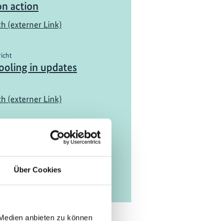
on action
ch (externer Link)
richt
oling in updates
ch (externer Link)
Über Cookies
 Medien anbieten zu können