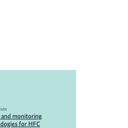
richt
 and monitoring
dogies for HFC