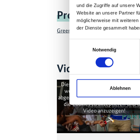
und die Zugriffe auf unsere 
Projekt
Website an unsere Partner fü
möglicherweise mit weiteren
der Dienste gesammelt habe
Green Cooling Initiative II
Einwilligungsauswahl
Notwendig
Videos zum Proje
Diese Inhalte können nicht angez
Ablehnen
werden, da die Marketing-Cooki
abgelehnt wurden. Klicken Sie
hier
die Cookies zu akzeptieren und 
Video anzuzeigen!