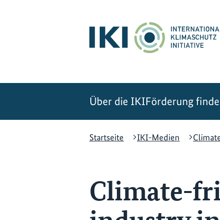
Zum
Zur
Zur
Hauptinhalt
Suche
Hauptnavigation
springen
springen
springen
Über die IKI
Förderung find
Startseite
IKI-Medien
Climate
Climate-fri