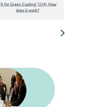
Fit for Green Cooling' (2/4): How
Fit for Green C
does it work?
to qualify, cert
Kenyan RA
Nächste