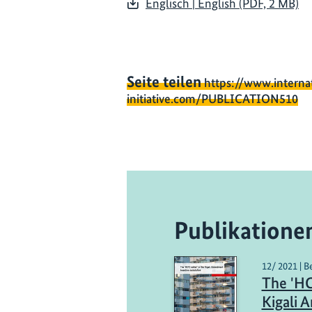
Englisch | English (PDF, 2 MB)
Seite teilen
https://www.interna
initiative.com/PUBLICATION510
Publikatione
12/ 2021 | B
The 'HC
Kigali 