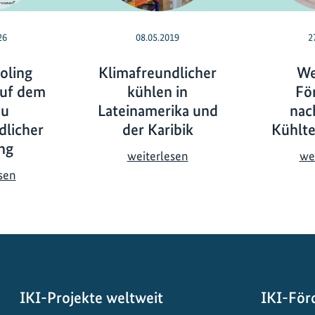
26
08.05.2019
2
oling
Klimafreundlicher
We
 Auf dem
kühlen in
Fö
zu
Lateinamerika und
nac
dlicher
der Karibik
Kühlt
ng
K
weiterlesen
we
l
G
sen
i
r
m
e
a
e
f
n
r
C
e
o
IKI-Projekte weltweit
IKI-För
u
o
n
l