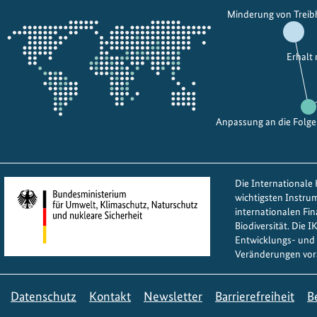
Öffnet
Minderung von Trei
d
i
die
l
n
Projektkarte
i
g
Erhalt
c
I
h
n
e
i
r
Anpassung an die Folg
t
k
i
ü
a
h
t
Die Internationale K
l
i
wichtigsten Instru
e
v
internationalen Fi
Biodiversität. Die 
n
e
Entwicklungs- und 
i
:
Veränderungen vor
n
A
L
u
Datenschutz
Kontakt
Newsletter
Barrierefreiheit
B
a
f
t