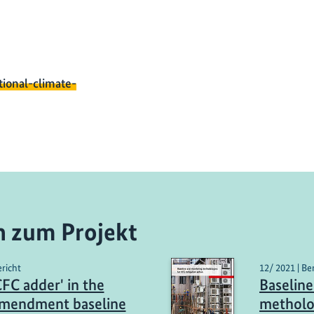
tional-climate-
n zum Projekt
ericht
12/ 2021 | Be
FC adder' in the
Baseline
Amendment baseline
metholo