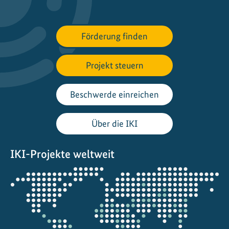
f
ö
r
Förderung finden
d
e
Projekt steuern
r
u
n
Beschwerde einreichen
g
u
Über die IKI
n
d
IKI-Projekte weltweit
-
b
Öffnet
e
die
t
Projektkarte
e
i