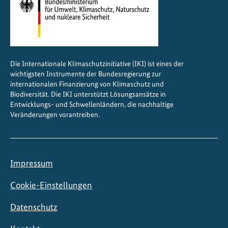
k
t
o
r
f
Die Internationale Klimaschutzinitiative (IKI) ist eines der
ü
wichtigsten Instrumente der Bundesregierung zur
r
internationalen Finanzierung von Klimaschutz und
K
Biodiversität. Die IKI unterstützt Lösungsansätze in
Entwicklungs- und Schwellenländern, die nachhaltige
l
Veränderungen vorantreiben.
i
m
a
-
Impressum
u
n
Cookie-Einstellungen
d
Datenschutz
B
i