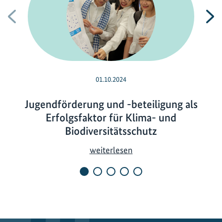
Vorherige
N
01.10.2024
Jugendförderung und -beteiligung als
Erfolgsfaktor für Klima- und
Biodiversitätsschutz
J
weiterlesen
u
g
e
n
d