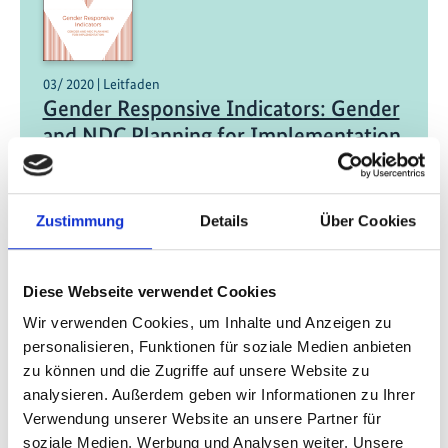
03/ 2020 | Leitfaden
Gender Responsive Indicators: Gender
and NDC Planning for Implementation
Englisch | English (PDF, 264 KB)
Zustimmung
Details
Über Cookies
Diese Webseite verwendet Cookies
03/ 2020 | Leitfaden
Wir verwenden Cookies, um Inhalte und Anzeigen zu
UNDP’s Continuing Contributions to
personalisieren, Funktionen für soziale Medien anbieten
Advancing Gender Equality in Climate
zu können und die Zugriffe auf unsere Website zu
Action through NDCs
analysieren. Außerdem geben wir Informationen zu Ihrer
Verwendung unserer Website an unsere Partner für
Englisch | English (PDF, 5 MB)
soziale Medien, Werbung und Analysen weiter. Unsere