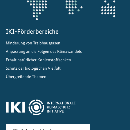
l
i
g
u
n
IKI-Förderbereiche
g
Minderung von Treibhausgasen
a
Anpassung an die Folgen des Klimawandels
l
s
Erhalt natürlicher Kohlenstoffsenken
E
Schutz der biologischen Vielfalt
r
Übergreifende Themen
f
o
l
g
s
f
a