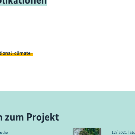
likationen
tional-climate-
n zum Projekt
tudie
12/ 2021 | St