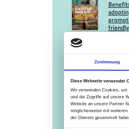
Benefit
adoptin
promoti
friendl
and med
(SMEs)
Englis
Zustimmung
11/ 2021 | S
Practic
Diese Webseite verwendet 
biodive
Wir verwenden Cookies, um I
farm an
und die Zugriffe auf unsere 
Website an unsere Partner fü
Englis
möglicherweise mit weiteren
der Dienste gesammelt habe