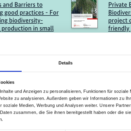
s and Barriers to
Private 
g good practices - For
Biodiver
ng biodiversity-
project 
y production in small
friendly
ium enterprises
commerc
Englis
ch (externer Link)
Details
tudie
08/ 2021 | St
al instruments for
The cas
Cookies
rsity management on
from Bra
nhalte und Anzeigen zu personalisieren, Funktionen für soziale
d in the company
Website zu analysieren. Außerdem geben wir Informationen zu I
Englis
r soziale Medien, Werbung und Analysen weiter. Unsere Partner
ch (externer Link)
 Daten zusammen, die Sie ihnen bereitgestellt haben oder die s
n.