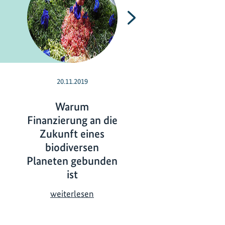
Nächste
20.11.2019
16.07.2019
Warum
Leitfäden für m
Finanzierung an die
Biodiversität 
Zukunft eines
Gewürzanba
biodiversen
L
weiterlesen
Planeten gebunden
e
ist
i
t
W
weiterlesen
f
a
ä
r