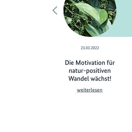
Vorherige
23.03.2022
Die Motivation für
natur-positiven
Wandel wächst!
D
weiterlesen
i
e
M
o
t