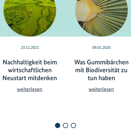
23.11.2021
09.01.2020
Nachhaltigkeit beim
Was Gummibärchen
wirtschaftlichen
mit Biodiversität zu
Neustart mitdenken
tun haben
N
W
weiterlesen
weiterlesen
a
a
c
s
h
G
h
u
a
m