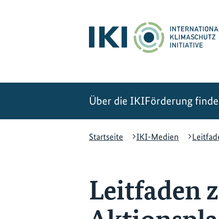
Zum
Zur
Zur
Hauptinhalt
Suche
Hauptnavigation
springen
springen
springen
Über die IKI
Förderung find
Startseite
IKI-Medien
Leitfad
Leitfaden 