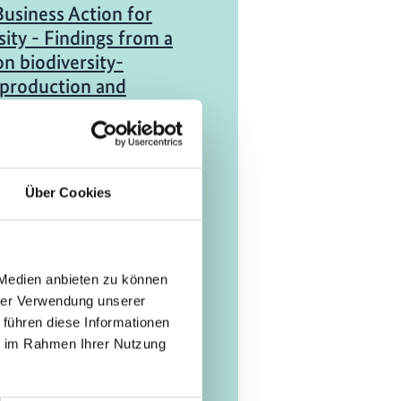
Business Action for
sity - Findings from a
on biodiversity-
 production and
ialization
ch (externer Link)
Über Cookies
udie
e of Carnauba wax
zil
 Medien anbieten zu können
hrer Verwendung unserer
ch (externer Link)
 führen diese Informationen
ie im Rahmen Ihrer Nutzung