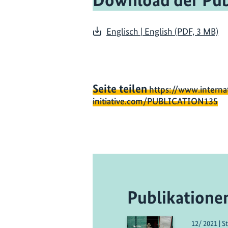
Download der Pub
Englisch | English (PDF, 3 MB)
Seite teilen
https://www.interna
initiative.com/PUBLICATION135
Publikatione
12/ 2021 | S