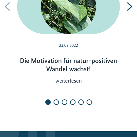
Vorherige
N
23.03.2022
Die Motivation für natur-positiven
Wandel wächst!
D
weiterlesen
i
e
M
o
t
i
v