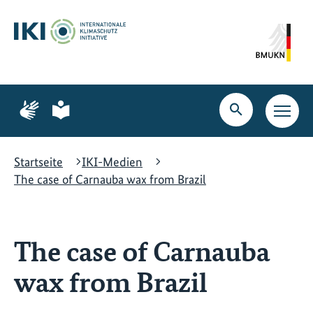
Zum
Zur
Zur
Hauptinhalt
Suche
Hauptnavigation
springen
springen
springen
Zur
Zur
Seite
Seite
Suche
Haupt
für
für
öffnen
Navig
Gebärdensprache
leichte
öffne
Sprache
Startseite
IKI-Medien
The case of Carnauba wax from Brazil
The case of Carnauba
wax from Brazil