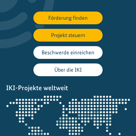
a
t
Förderung finden
i
o
n
Projekt steuern
f
ü
Beschwerde einreichen
r
n
Über die IKI
a
t
IKI-Projekte weltweit
u
r
Öffnet
-
die
p
Projektkarte
o
s
i