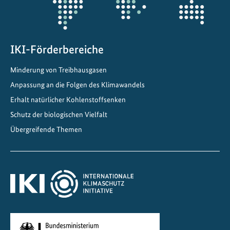
t
i
v
e
IKI-Förderbereiche
n
Minderung von Treibhausgasen
W
a
Anpassung an die Folgen des Klimawandels
n
Erhalt natürlicher Kohlenstoffsenken
d
Schutz der biologischen Vielfalt
e
Übergreifende Themen
l
w
ä
c
h
s
t
!