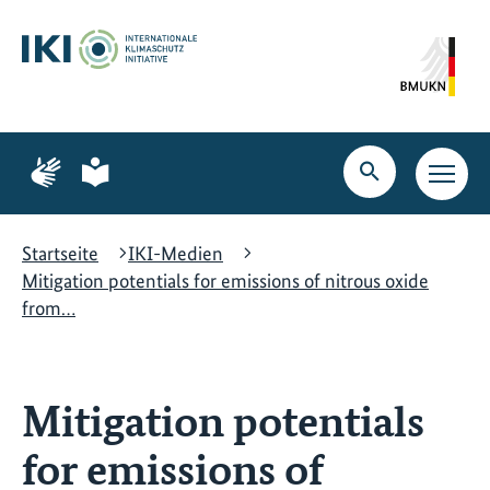
Zum
Zur
Zur
Hauptinhalt
Suche
Hauptnavigation
springen
springen
springen
Zur
Zur
Seite
Seite
Suche
Haupt
für
für
öffnen
Navig
Gebärdensprache
leichte
öffne
Sprache
Startseite
IKI-Medien
Mitigation potentials for emissions of nitrous oxide
from…
Mitigation potentials
for emissions of