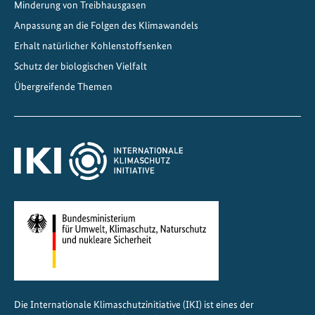
Minderung von Treibhausgasen
i
Anpassung an die Folgen des Klimawandels
e
i
Erhalt natürlicher Kohlenstoffsenken
n
Schutz der biologischen Vielfalt
G
Übergreifende Themen
e
o
r
g
i
e
n
Die Internationale Klimaschutzinitiative (IKI) ist eines der