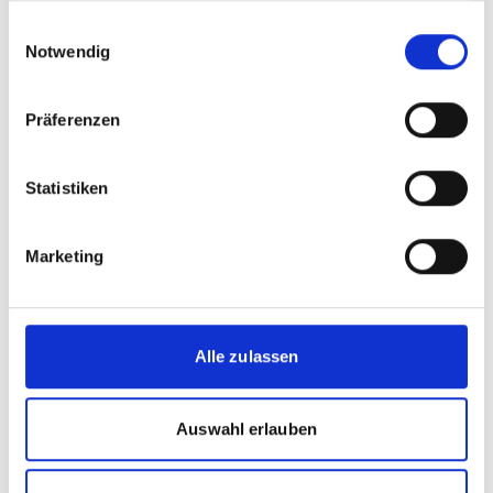
gesammelt haben.
Einwilligungsauswahl
From Commitment to Action: NACAG Results
Notwendig
in Mexico
Präferenzen
Vorherige
N
Statistiken
Marketing
Meldungen zum Projekt
Alle zulassen
Vorherige
N
Auswahl erlauben