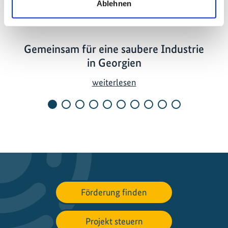
Ablehnen
19.01.2026
Gemeinsam für eine saubere Industrie
in Georgien
G
weiterlesen
e
m
e
i
n
s
a
m
Förderung finden
f
ü
Projekt steuern
r