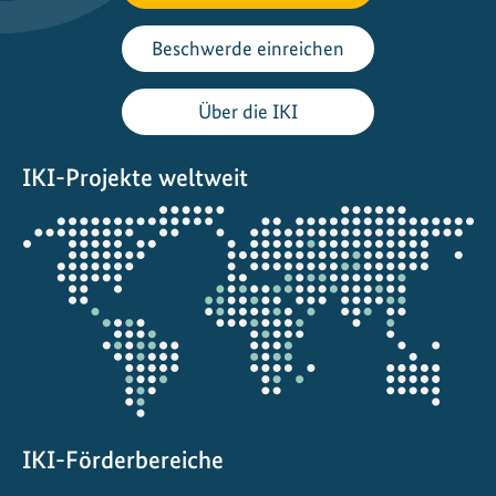
e
i
Beschwerde einreichen
n
e
Über die IKI
s
a
IKI-Projekte weltweit
u
b
Öffnet
e
die
r
Projektkarte
e
I
n
d
u
s
t
IKI-Förderbereiche
r