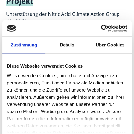
Projekt
Unterstützung der Nitric Acid Climate Action Group
(NACAG)
Zustimmung
Details
Über Cookies
Videos zum Projekt
Diese Webseite verwendet Cookies
Diese Inhalte können nicht angezeigt werden, da die
Wir verwenden Cookies, um Inhalte und Anzeigen zu
Marketing-Cookies abgelehnt wurden. Klicken Sie
personalisieren, Funktionen für soziale Medien anbieten
hier
, um die Cookies zu akzeptieren und das Video
anzuzeigen!
zu können und die Zugriffe auf unsere Website zu
analysieren. Außerdem geben wir Informationen zu Ihrer
Verwendung unserer Website an unsere Partner für
soziale Medien, Werbung und Analysen weiter. Unsere
Partner führen diese Informationen möglicherweise mit
weiteren Daten zusammen, die Sie ihnen bereitgestellt
haben oder die sie im Rahmen Ihrer Nutzung der Dienste