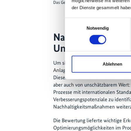
möglicherweise mit weiteren
Das Gelände von Rustavi Azot.
der Dienste gesammelt habe
Einwilligungsauswahl
Notwendig
Nachhaltigkeit im
Unternehmens
Um sich für eine Förderung durch d
Ablehnen
Anlagenbetreiber einen umfassende
Dieser Prozess war für Rustavi Azot
aber auch von unschätzbarem Wert: 
Prozesse mit internationalen Standa
Verbesserungspotenziale zu identifi
Nachhaltigkeitsmaßnahmen weiter
Die Bewertung lieferte wichtige Er
Optimierungsmöglichkeiten im Prod