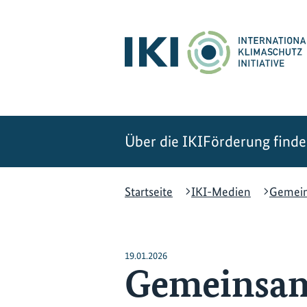
Zum
Zur
Zur
Hauptinhalt
Suche
Hauptnavigation
springen
springen
springen
Über die IKI
Förderung find
Startseite
IKI-Medien
Gemeins
19.01.2026
Gemeinsam 