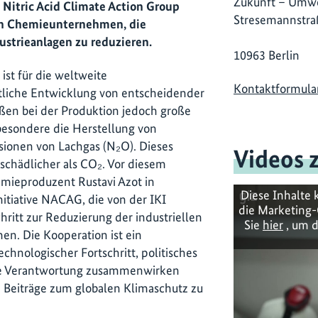
Zukunft – Umwe
e Nitric Acid Climate Action Group
Stresemannstra
en Chemieunternehmen, die
ustrieanlagen zu reduzieren.
10963 Berlin
st für die weltweite
Kontaktformula
tliche Entwicklung von entscheidender
oßen bei der Produktion jedoch große
besondere die Herstellung von
sionen von Lachgas (N₂O). Dieses
Videos 
schädlicher als CO₂. Vor diesem
mieproduzent Rustavi Azot in
Diese Inhalte 
itiative NACAG, die von der IKI
die Marketing-
hritt zur Reduzierung der industriellen
Sie
hier
, um d
n. Die Kooperation ist ein
echnologischer Fortschritt, politisches
e Verantwortung zusammenwirken
Beiträge zum globalen Klimaschutz zu