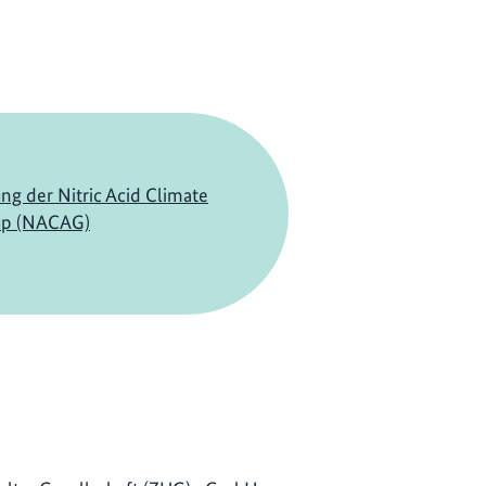
ng der Nitric Acid Climate
up (NACAG)