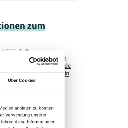
tionen zum
03/ 2023 | Studie
Mitigation potentials for
emissions of nitrous oxide
from chemical industry in
industrialised countries
Über Cookies
world-wide
Englisch (PDF, 2 MB)
 Medien anbieten zu können
hrer Verwendung unserer
 führen diese Informationen