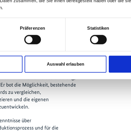
 Daten zusammen, die Sie ihnen bereitgestellt haben oder die s
n.
Präferenzen
Statistiken
 Fokus des
ie NACAG zu qualifizieren, müssen
Auswahl erlauben
n Due-Diligence-Prozess durchlaufen.
 im Jahr 2022 eine Herausforderung,
Er bot die Möglichkeit, bestehende
rds zu vergleichen,
zieren und die eigenen
zuentwickeln.
kenntnisse über
uktionsprozess und für die