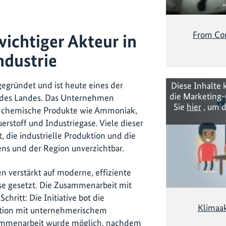
From Co
wichtiger Akteur in
ndustrie
gegründet und ist heute eines der
Diese Inhalte 
die Marketing-
 des Landes. Das Unternehmen
Sie
hier
, um d
e chemische Produkte wie Ammoniak,
rstoff und Industriegase. Viele dieser
, die industrielle Produktion und die
ens und der Region unverzichtbar.
en verstärkt auf moderne, effiziente
se gesetzt. Die Zusammenarbeit mit
hritt: Die Initiative bot die
Klimaak
ation mit unternehmerischem
sammenarbeit wurde möglich, nachdem