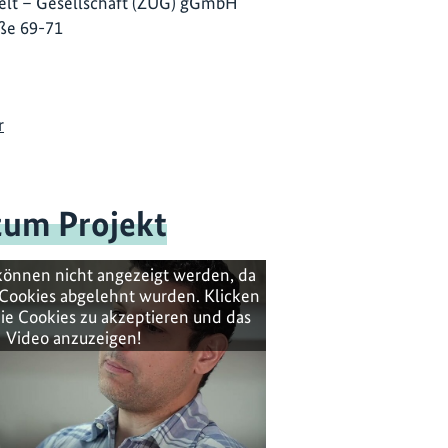
lt – Gesellschaft (ZUG) gGmbH
ße 69-71
r
zum Projekt
können nicht angezeigt werden, da
Cookies abgelehnt wurden. Klicken
ie Cookies zu akzeptieren und das
Video anzuzeigen!