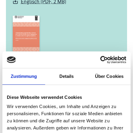
Englisch (PDF, 2 MB)
04/ 2025 | Leitfaden
Understanding opportunities, barriers
and risks for private sector
Zustimmung
Details
Über Cookies
engagement in climate action for
agrifood systems
Diese Webseite verwendet Cookies
Englisch (PDF, 643 KB)
Wir verwenden Cookies, um Inhalte und Anzeigen zu
personalisieren, Funktionen für soziale Medien anbieten
zu können und die Zugriffe auf unsere Website zu
mehr Publikationen
analysieren. Außerdem geben wir Informationen zu Ihrer