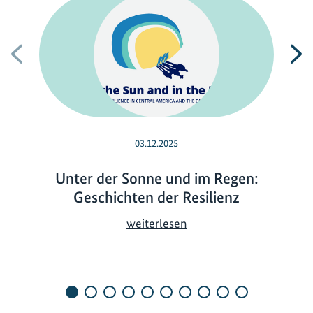
Vorherige
N
03.12.2025
Unter der Sonne und im Regen:
Geschichten der Resilienz
U
weiterlesen
n
t
e
r
d