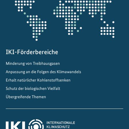
Projektkarte
G
e
s
c
h
i
c
IKI-Förderbereiche
h
Minderung von Treibhausgasen
t
e
Anpassung an die Folgen des Klimawandels
n
Erhalt natürlicher Kohlenstoffsenken
d
Schutz der biologischen Vielfalt
e
Übergreifende Themen
r
R
e
s
i