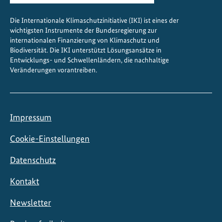
u
Die Internationale Klimaschutzinitiative (IKI) ist eines der
s
wichtigsten Instrumente der Bundesregierung zur
a
internationalen Finanzierung von Klimaschutz und
m
Biodiversität. Die IKI unterstützt Lösungsansätze in
Entwicklungs- und Schwellenländern, die nachhaltige
m
Veränderungen vorantreiben.
e
n
a
r
Impressum
b
e
Cookie-Einstellungen
i
Datenschutz
t
Kontakt
Newsletter