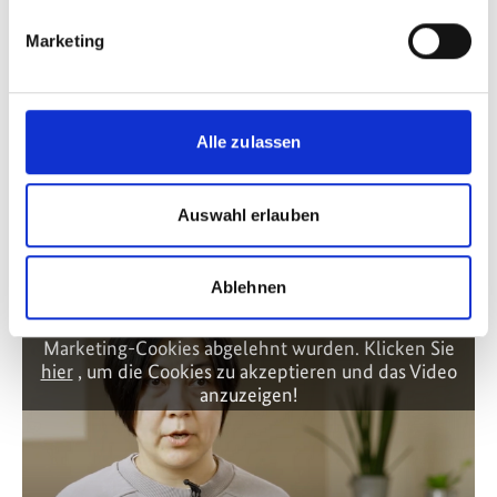
Policy Advice for Climate Resilient Economic
Marketing
Development
Politikberatung für eine klimaresiliente
Wirtschaftsentwicklung
Alle zulassen
Auswahl erlauben
Videos zum Projekt
Ablehnen
Diese Inhalte können nicht angezeigt werden, da die
Marketing-Cookies abgelehnt wurden. Klicken Sie
hier
, um die Cookies zu akzeptieren und das Video
anzuzeigen!