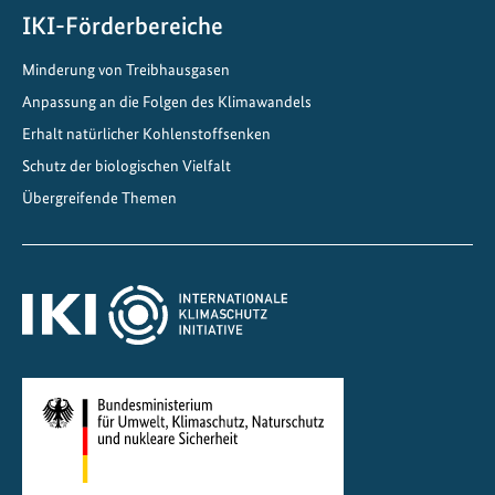
r
IKI-Förderbereiche
c
Minderung von Treibhausgasen
h
Anpassung an die Folgen des Klimawandels
i
n
Erhalt natürlicher Kohlenstoffsenken
t
Schutz der biologischen Vielfalt
e
Übergreifende Themen
r
n
a
t
i
o
n
a
l
e
Z