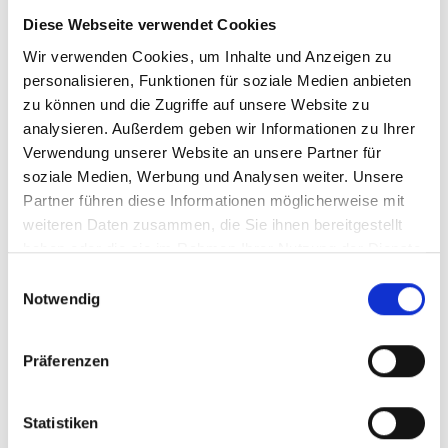
Diese Webseite verwendet Cookies
04/ 2025 | Bericht
Wir verwenden Cookies, um Inhalte und Anzeigen zu
Economy-wide impacts of climate
personalisieren, Funktionen für soziale Medien anbieten
change and adaptation in Georgia,
zu können und die Zugriffe auf unsere Website zu
Mongolia and Kazakhstan
analysieren. Außerdem geben wir Informationen zu Ihrer
Verwendung unserer Website an unsere Partner für
Georgien (PDF, 6 MB)
soziale Medien, Werbung und Analysen weiter. Unsere
Kasachstan (PDF, 4 MB)
Partner führen diese Informationen möglicherweise mit
Mongolei (PDF, 5 MB)
weiteren Daten zusammen, die Sie ihnen bereitgestellt
haben oder die sie im Rahmen Ihrer Nutzung der Dienste
gesammelt haben.
Einwilligungsauswahl
Notwendig
mehr Publikationen
Präferenzen
Statistiken
Projekte