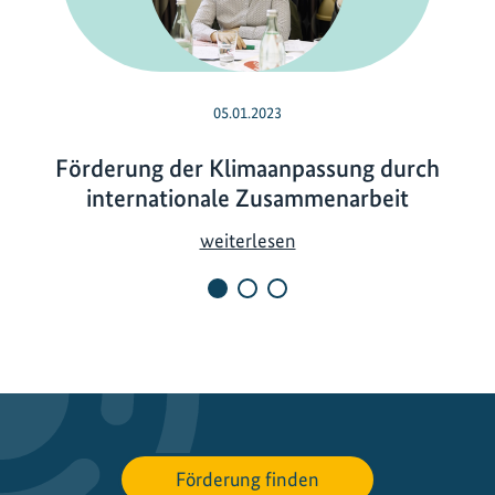
05.01.2023
Förderung der Klimaanpassung durch
internationale Zusammenarbeit
F
weiterlesen
ö
r
d
e
r
u
n
g
Förderung finden
d