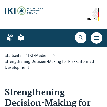
Zum
Zur
Zur
Hauptinhalt
Suche
Hauptnavigation
springen
springen
springen
Zur
Zur
Seite
Seite
Suche
Haupt
für
für
öffnen
Navig
Gebärdensprache
leichte
öffne
Sprache
Startseite
IKI-Medien
Strengthening Decision-Making for Risk-Informed
Development
Strengthening
Decision-Making for