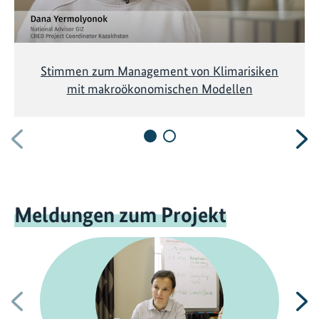
Stimmen zum Management von Klimarisiken
mit makroökonomischen Modellen
Vorherige
N
Meldungen zum Projekt
Vorherige
N