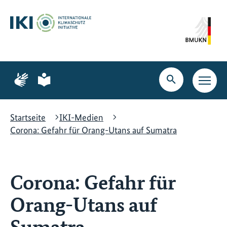
Zum
Zur
Zur
Hauptinhalt
Suche
Hauptnavigation
springen
springen
springen
Zur
Zur
Seite
Seite
Suche
Haupt
für
für
öffnen
Navig
Gebärdensprache
leichte
öffne
Sprache
Startseite
IKI-Medien
Corona: Gefahr für Orang-Utans auf Sumatra
Corona: Gefahr für
Orang-Utans auf
Sumatra