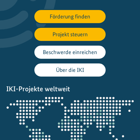
p
a
Förderung finden
k
e
t
Projekt steuern
:
A
Beschwerde einreichen
u
s
Über die IKI
A
l
IKI-Projekte weltweit
t
m
Öffnet
a
die
c
Projektkarte
h
N
e