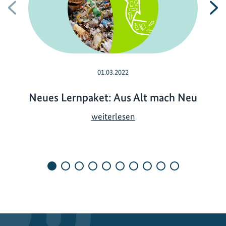
Vorherige
N
01.03.2022
Neues Lernpaket: Aus Alt mach Neu
N
weiterlesen
e
u
e
s
L
e
r
n