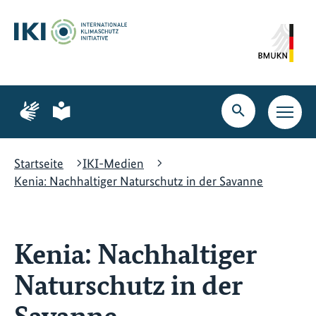
Zum
Zur
Zur
Hauptinhalt
Suche
Hauptnavigation
springen
springen
springen
Zur
Zur
Seite
Seite
Suche
Haupt
für
für
öffnen
Navig
Gebärdensprache
leichte
öffne
Sprache
Startseite
IKI-Medien
Kenia: Nachhaltiger Naturschutz in der Savanne
Kenia: Nachhaltiger
Naturschutz in der
Savanne