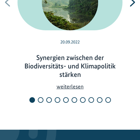
Vorherige
N
20.09.2022
Synergien zwischen der
Biodiversitäts- und Klimapolitik
stärken
S
weiterlesen
y
n
e
r
g
i