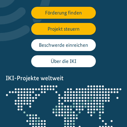
e
n
Förderung finden
z
w
Projekt steuern
i
s
c
Beschwerde einreichen
h
e
Über die IKI
n
d
IKI-Projekte weltweit
e
r
Öffnet
B
die
i
Projektkarte
o
d
i