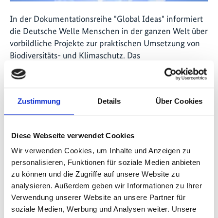
In der Dokumentationsreihe "Global Ideas" informiert
die Deutsche Welle Menschen in der ganzen Welt über
vorbildliche Projekte zur praktischen Umsetzung von
Biodiversitäts- und Klimaschutz. Das
Bundesministerium für Umwelt, Naturschutz und
Nukleare Sicherheit finanziert
das Medienprojekt
innerhalb der IKI
Zustimmung
Details
Über Cookies
Videos zum Projekt
Diese Webseite verwendet Cookies
Wir verwenden Cookies, um Inhalte und Anzeigen zu
Diese Inhalte können nicht angezeigt werden, da die
personalisieren, Funktionen für soziale Medien anbieten
Marketing-Cookies abgelehnt wurden. Klicken Sie
zu können und die Zugriffe auf unsere Website zu
hier
, um die Cookies zu akzeptieren und das Video
analysieren. Außerdem geben wir Informationen zu Ihrer
anzuzeigen!
Verwendung unserer Website an unsere Partner für
soziale Medien, Werbung und Analysen weiter. Unsere