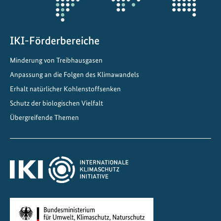
v
e
r
s
IKI-Förderbereiche
i
Minderung von Treibhausgasen
t
Anpassung an die Folgen des Klimawandels
ä
t
Erhalt natürlicher Kohlenstoffsenken
s
Schutz der biologischen Vielfalt
-
Übergreifende Themen
u
n
d
K
l
i
m
a