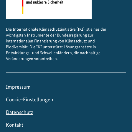
p
o
l
i
Die Internationale Klimaschutzinitiative (IKI) ist eines der
t
wichtigsten Instrumente der Bundesregierung zur
i
internationalen Finanzierung von Klimaschutz und
k
Biodiversität. Die IKI unterstützt Lösungsansätze in
Entwicklungs- und Schwellenländern, die nachhaltige
s
Veränderungen vorantreiben.
t
ä
r
k
Impressum
e
n
Cookie-Einstellungen
Datenschutz
Kontakt